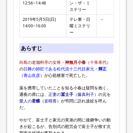
12:56~14:48
ン・ザ・ミ
ステリー
2019年5月5日(日)
テレ東・日
－
14:00~16:00
曜ミステリ
ー
あらすじ
向島の老舗料亭の女将・
神無月小春
（十朱幸代）
の
日舞の師匠である松代流十三代目家元・
輝正
（青山良彦）
が心筋梗塞で死亡した。
薬を携帯していたことを知る小春は疑問を抱く。
通夜の席には、
正妻の
冨士子
（藤真利子）
の元を
愛人の
君蝶
（姿晴香）
が弔問に訪れ波紋を呼ん
だ。
やがて、富士子と家元の実弟の間に後継争いの動
きが起こるが、告別式の慰労会で富士子が推す次
期家元候補が毒殺される。