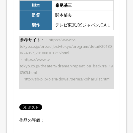
脚本
峯尾基三
監督
関本郁夫
製作
テレビ東京,BSジャパン,C.A.L
参考サイト：
・https://www.tv-
tokyo.co.jp/broad_bstvtokyo/program/detail/20180
8/24057_201808301256.html
・https://www.tv-
tokyo.co.jp/theater9/drama//repeat_oa_back/re_19
0505.html
・http://sb-p.jp/oishi/dowai/series/koharulist.html
作品の評価：