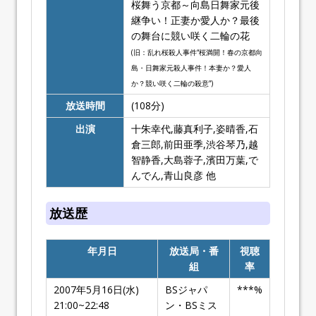
桜舞う京都～向島日舞家元後
継争い！正妻か愛人か？最後
の舞台に競い咲く二輪の花
(旧：乱れ桜殺人事件“桜満開！春の京都向
島・日舞家元殺人事件！本妻か？愛人
か？競い咲く二輪の殺意”)
放送時間
(108分)
出演
十朱幸代,藤真利子,姿晴香,石
倉三郎,前田亜季,渋谷琴乃,越
智静香,大島蓉子,濱田万葉,で
んでん,青山良彦 他
放送歴
年月日
放送局・番
視聴
組
率
2007年5月16日(水)
BSジャパ
***%
21:00~22:48
ン・BSミス