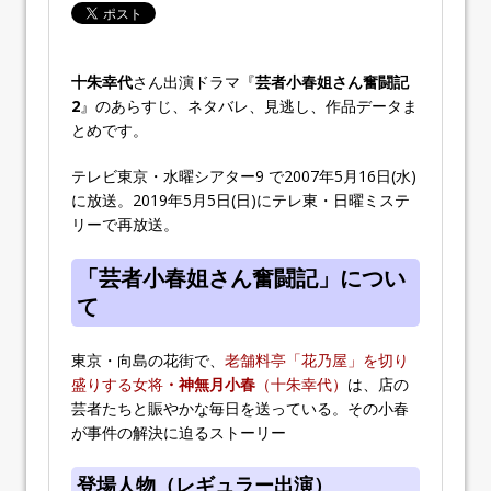
十朱幸代
さん出演ドラマ『
芸者小春姐さん奮闘記
2
』のあらすじ、ネタバレ、見逃し、作品データま
とめです。
テレビ東京・水曜シアター9 で2007年5月16日(水)
に放送。2019年5月5日(日)にテレ東・日曜ミステ
リーで再放送。
「芸者小春姐さん奮闘記」につい
て
東京・向島の花街で、
老舗料亭「花乃屋」を切り
盛りする女将
・神無月小春
（十朱幸代）
は、店の
芸者たちと賑やかな毎日を送っている。その小春
が事件の解決に迫るストーリー
登場人物（レギュラー出演）