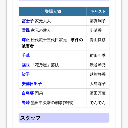
登場人物
キャスト
冨士子
家元夫人
藤真利子
君蝶
家元の愛人
姿晴香
輝正
松代流十三代目家元、
事件の
青山良彦
被害者
千草
前田亜季
福豆
「花乃屋」芸妓
渋谷琴乃
染子
越智静香
安藤日出子
大島蓉子
白鳥葵
門弟
濱田万葉
野崎
墨田中央署の刑事(警部)
でんでん
スタッフ