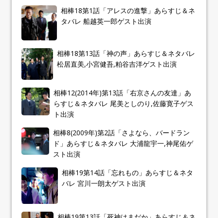
相棒18第1話「アレスの進撃」あらすじ＆ネ
タバレ 船越英一郎ゲスト出演
相棒18第13話「神の声」あらすじ＆ネタバレ
松居直美,小宮健吾,粕谷吉洋ゲスト出演
相棒12(2014年)第13話「右京さんの友達」あ
らすじ＆ネタバレ 尾美としのり,佐藤寛子ゲス
ト出演
相棒8(2009年)第2話「さよなら、バードラン
ド」あらすじ＆ネタバレ 大浦龍宇一,神尾佑ゲ
スト出演
相棒19第14話「忘れもの」あらすじ＆ネタ
バレ 宮川一朗太ゲスト出演
相棒19第13話「死神はまだか」あらすじ＆ネ