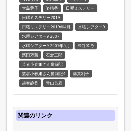
大島蓉子
姿晴香
日曜ミステリー
日曜ミステリー2019
日曜ミステリー2019年4月
水曜シアター9
水曜シアター9 2007
水曜シアター9 2007年5月
渋谷琴乃
濱田万葉
石倉三郎
芸者小春姐さん奮闘記
芸者小春姐さん奮闘記4
藤真利子
越智静香
青山良彦
関連のリンク