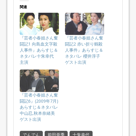
関連
『芸者小春姐さん奮
『芸者小春姐さん奮
闘記1 向島血文字殺
闘記2 赤い折り鶴殺
人事件』あらすじ＆
人事件』あらすじ＆
ネタバレ十朱幸代
ネタバレ 櫻井淳子
主演
ゲスト出演
『芸者小春姐さん奮
闘記6』(2009年7月)
あらすじ＆ネタバレ
中山忍,秋本奈緒美
ゲスト出演
でんでん
前田亜季
十朱幸代