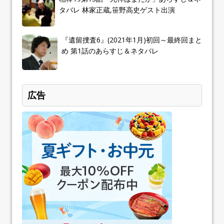
タバレ 林家正蔵,笹野高史ゲスト出演
『遺留捜査6』(2021年1月)初回～最終回まと
め 第1話のあらすじ＆ネタバレ
広告