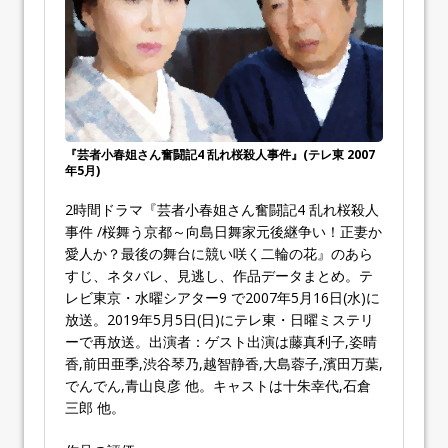
『芸者小春姐さん奮闘記4 乱れ桜殺人事件』(テレ東 2007
年5月)
2時間ドラマ『芸者小春姐さん奮闘記4 乱れ桜殺人
事件 /桜舞う京都～向島日舞家元後継争い！正妻か
愛人か？最後の舞台に競い咲く二輪の花』のあら
すじ、ネタバレ、見逃し、作品データまとめ。テ
レビ東京・水曜シアター9 で2007年5月16日(水)に
放送。2019年5月5日(日)にテレ東・日曜ミステリ
ーで再放送。出演者：ゲスト出演は藤真利子,姿晴
香,前田亜季,渋谷琴乃,越智静香,大島蓉子,濱田万葉,
でんでん,青山良彦 他。キャストは十朱幸代,石倉
三郎 他。