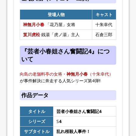
登場人物
キャスト
神無月小春
「花乃屋」女将
十朱幸代
笈川虎松
銭湯「虎ノ湯」主人
石倉三郎
『芸者小春姐さん奮闘記4』につ
いて
向島の老舗料亭の女将・
神無月小春
（十朱幸代）
が事件解決に奔走する人気シリーズ第4弾!!
作品データ
タイトル
芸者小春姐さん奮闘記4
シリーズ
S
4
サブタイトル
乱れ桜殺人事件！