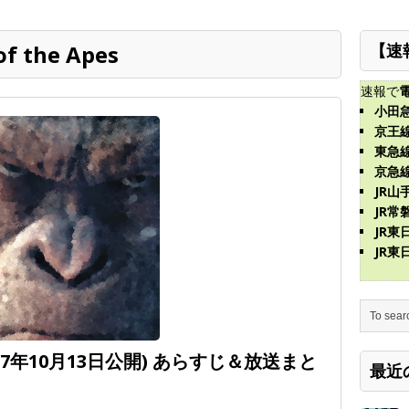
of the Apes
【速
速報で
小田
京王
東急
京急
JR山
JR常
JR
JR
17年10月13日公開) あらすじ＆放送まと
最近