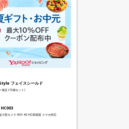
h Style フェイスシールド
保証 (10個セット)
 HC003
小型カメラ WiFi 4K HD高画質 スマホ対応