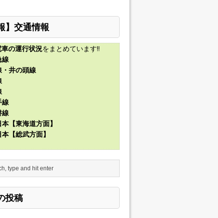
報】交通情報
電車の運行状況
をまとめています!!
急線
線・井の頭線
線
線
手線
磐線
東日本【東海道方面】
東日本【総武方面】
の投稿