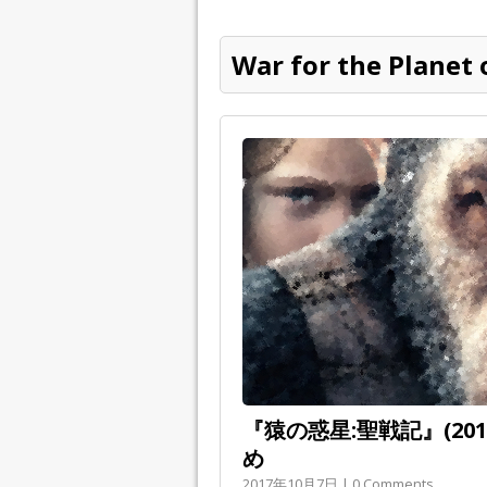
War for the Planet 
『猿の惑星:聖戦記』(20
め
2017年10月7日 | 0 Comments