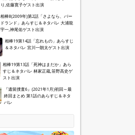
り,佐藤寛子ゲスト出演
相棒8(2009年)第2話「さよなら、バー
ドランド」あらすじ＆ネタバレ 大浦龍
宇一,神尾佑ゲスト出演
相棒19第14話「忘れもの」あらすじ
＆ネタバレ 宮川一朗太ゲスト出演
相棒19第13話「死神はまだか」あら
すじ＆ネタバレ 林家正蔵,笹野高史ゲ
スト出演
『遺留捜査6』(2021年1月)初回～最
終回まとめ 第1話のあらすじ＆ネタ
バレ