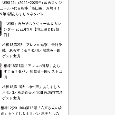
『相棒21』(2022~2023年) 放送スケジ
ュール 4代目相棒「亀山薫」お帰り！
&第1話あらすじ＆ネタバレ
『相棒』再放送スケジュール＆カレ
ンダー 2022年9月【地上波＆BS朝
日】
相棒18第2話「アレスの進撃～最終決
戦」あらすじ＆ネタバレ 船越英一郎
ゲスト出演
相棒18第1話「アレスの進撃」あら
すじ＆ネタバレ 船越英一郎ゲスト出
演
相棒18第13話「神の声」あらすじ＆
ネタバレ 松居直美,小宮健吾,粕谷吉洋
ゲスト出演
相棒12(2014年)第13話「右京さんの友
達」あらすじ＆ネタバレ 尾美としの