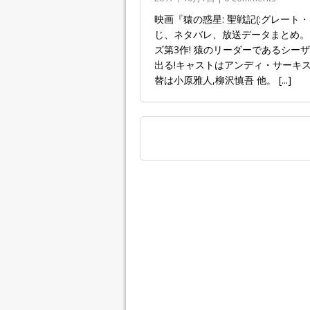
映画『猿の惑星: 聖戦記(:グレート・ウォー)
じ、ネタバレ、放送データまとめ。2
ズ第3作! 猿のリーダーであるシ
出る!キャストはアンディ・サーキス
替は小原雅人,柳沢慎吾 他。
[...]