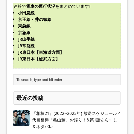
速報で
電車の運行状況
をまとめています!!
小田急線
京王線・井の頭線
東急線
京急線
JR山手線
JR常磐線
JR東日本【東海道方面】
JR東日本【総武方面】
最近の投稿
『相棒21』(2022~2023年) 放送スケジュール 4
代目相棒「亀山薫」お帰り！&第1話あらすじ
＆ネタバレ