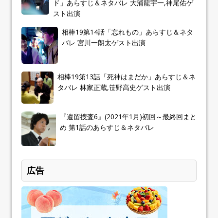
ド」あらすじ＆ネタバレ 大浦龍宇一,神尾佑ゲ
スト出演
相棒19第14話「忘れもの」あらすじ＆ネタ
バレ 宮川一朗太ゲスト出演
相棒19第13話「死神はまだか」あらすじ＆ネ
タバレ 林家正蔵,笹野高史ゲスト出演
『遺留捜査6』(2021年1月)初回～最終回まと
め 第1話のあらすじ＆ネタバレ
広告