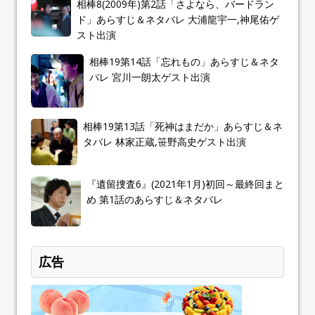
相棒8(2009年)第2話「さよなら、バードラン
ド」あらすじ＆ネタバレ 大浦龍宇一,神尾佑ゲ
スト出演
相棒19第14話「忘れもの」あらすじ＆ネタ
バレ 宮川一朗太ゲスト出演
相棒19第13話「死神はまだか」あらすじ＆ネ
タバレ 林家正蔵,笹野高史ゲスト出演
『遺留捜査6』(2021年1月)初回～最終回まと
め 第1話のあらすじ＆ネタバレ
広告