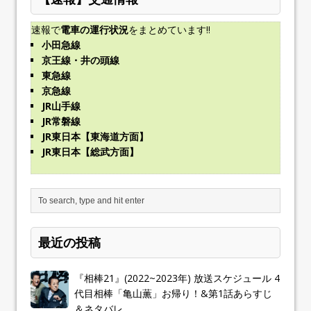
速報で
電車の運行状況
をまとめています!!
小田急線
京王線・井の頭線
東急線
京急線
JR山手線
JR常磐線
JR東日本【東海道方面】
JR東日本【総武方面】
最近の投稿
『相棒21』(2022~2023年) 放送スケジュール 4
代目相棒「亀山薫」お帰り！&第1話あらすじ
＆ネタバレ