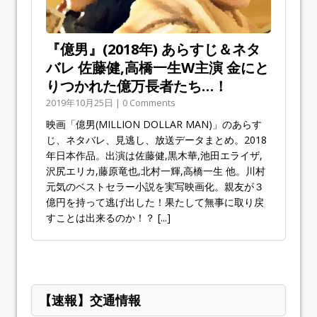
『億男』(2018年) あらすじ＆ネタ
バレ 佐藤健,高橋一生W主演 金にと
りつかれた億万長者たち…！
2019年10月25日 | 0 Comments
映画「億男(MILLION DOLLAR MAN)」のあらす
じ、ネタバレ、見逃し、放送データまとめ。2018
年日本作品。出演は佐藤健,黒木華,池田エライザ,
沢尻エリカ,藤原竜也,北村一輝,高橋一生 他。川村
元気のベストセラー小説を実写映画化。親友が３
億円を持って逃げ出した！果たして無事に取り戻
すことは出来るのか！？
[...]
【速報】交通情報