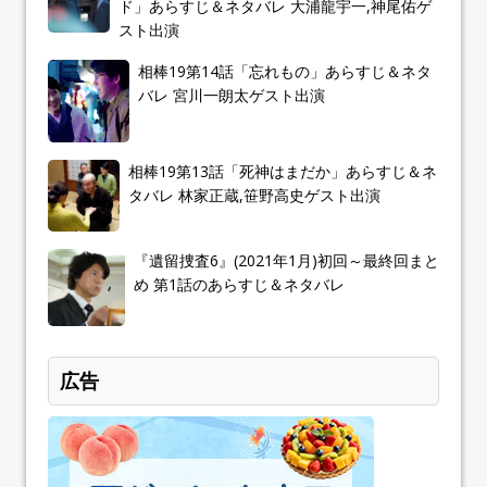
ド」あらすじ＆ネタバレ 大浦龍宇一,神尾佑ゲ
スト出演
相棒19第14話「忘れもの」あらすじ＆ネタ
バレ 宮川一朗太ゲスト出演
相棒19第13話「死神はまだか」あらすじ＆ネ
タバレ 林家正蔵,笹野高史ゲスト出演
『遺留捜査6』(2021年1月)初回～最終回まと
め 第1話のあらすじ＆ネタバレ
広告