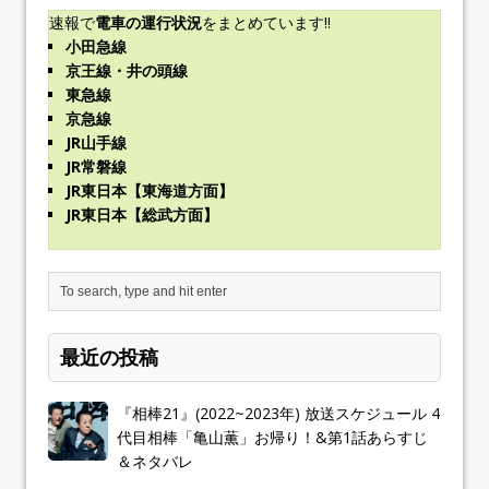
速報で
電車の運行状況
をまとめています!!
小田急線
京王線・井の頭線
東急線
京急線
JR山手線
JR常磐線
JR東日本【東海道方面】
JR東日本【総武方面】
最近の投稿
『相棒21』(2022~2023年) 放送スケジュール 4
代目相棒「亀山薫」お帰り！&第1話あらすじ
＆ネタバレ