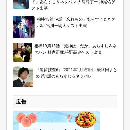
ド」あらすじ＆ネタバレ 大浦龍宇一,神尾佑ゲ
スト出演
相棒19第14話「忘れもの」あらすじ＆ネタ
バレ 宮川一朗太ゲスト出演
相棒19第13話「死神はまだか」あらすじ＆ネ
タバレ 林家正蔵,笹野高史ゲスト出演
『遺留捜査6』(2021年1月)初回～最終回まと
め 第1話のあらすじ＆ネタバレ
広告