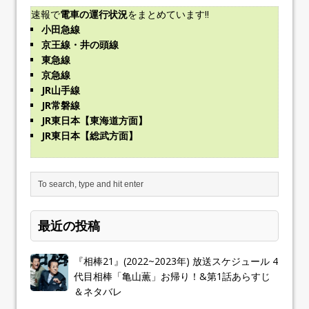
速報で
電車の運行状況
をまとめています!!
小田急線
京王線・井の頭線
東急線
京急線
JR山手線
JR常磐線
JR東日本【東海道方面】
JR東日本【総武方面】
最近の投稿
『相棒21』(2022~2023年) 放送スケジュール 4
代目相棒「亀山薫」お帰り！&第1話あらすじ
＆ネタバレ