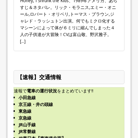
Honey, I Shrunk the Kids、1989年アメリカ、あら
すじ＆ネタバレ。リック・モラニス,エミー・オニ
ール,ロバート・オリベリ,トーマス・ブラウン,ジ
ャレド・ラッシュトン出演。何でもミクロ化する
マシーンによって体が６ミリに縮んでしまった４
人の子供達が大冒険！CVは富山敬、野沢雅子。
[...]
【速報】交通情報
速報で
電車の運行状況
をまとめています!!
小田急線
京王線・井の頭線
東急線
京急線
JR山手線
JR常磐線