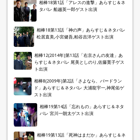
相棒18第1話「アレスの進撃」あらすじ＆ネ
タバレ 船越英一郎ゲスト出演
相棒18第13話「神の声」あらすじ＆ネタバレ
松居直美,小宮健吾,粕谷吉洋ゲスト出演
相棒12(2014年)第13話「右京さんの友達」あ
らすじ＆ネタバレ 尾美としのり,佐藤寛子ゲス
ト出演
相棒8(2009年)第2話「さよなら、バードラン
ド」あらすじ＆ネタバレ 大浦龍宇一,神尾佑ゲ
スト出演
相棒19第14話「忘れもの」あらすじ＆ネタ
バレ 宮川一朗太ゲスト出演
相棒19第13話「死神はまだか」あらすじ＆ネ