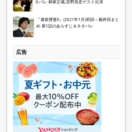
タバレ 林家正蔵,笹野高史ゲスト出演
『遺留捜査6』(2021年1月)初回～最終回まと
め 第1話のあらすじ＆ネタバレ
広告