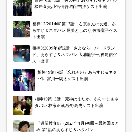
松居直美,小宮健吾,粕谷吉洋ゲスト出演
相棒12(2014年)第13話「右京さんの友達」あ
らすじ＆ネタバレ 尾美としのり,佐藤寛子ゲス
ト出演
相棒8(2009年)第2話「さよなら、バードラン
ド」あらすじ＆ネタバレ 大浦龍宇一,神尾佑ゲ
スト出演
相棒19第14話「忘れもの」あらすじ＆ネタ
バレ 宮川一朗太ゲスト出演
相棒19第13話「死神はまだか」あらすじ＆ネ
タバレ 林家正蔵,笹野高史ゲスト出演
『遺留捜査6』(2021年1月)初回～最終回まと
め 第1話のあらすじ＆ネタバレ