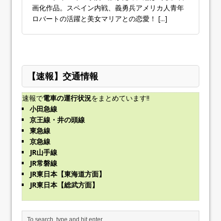
画化作品。スペイン内戦、義勇兵アメリカ人青年
ロバートの活躍と美女マリアとの恋愛！
[...]
【速報】交通情報
速報で
電車の運行状況
をまとめています!!
小田急線
京王線・井の頭線
東急線
京急線
JR山手線
JR常磐線
JR東日本【東海道方面】
JR東日本【総武方面】