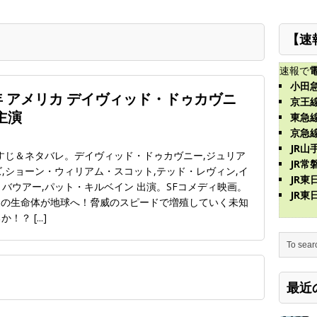
【速
速報で
小田
1年 アメリカ デイヴィッド・ドゥカヴニ
京王
主演
東急
京急
JR山
カ、あらすじ＆ネタバレ。デイヴィッド・ドゥカヴニー,ジュリア
JR常
,ショーン・ウィリアム・スコット,テッド・レヴィン,イ
JR
バウアー,パット・キルベイン 出演。SFコメディ映画。
JR
謎の生命体が地球へ！脅威のスピードで増殖していく未知
るか！？
[...]
最近