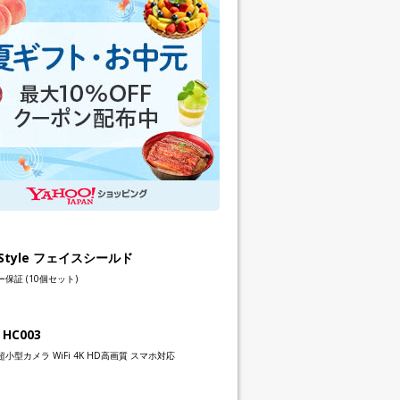
h Style フェイスシールド
保証 (10個セット)
 HC003
小型カメラ WiFi 4K HD高画質 スマホ対応