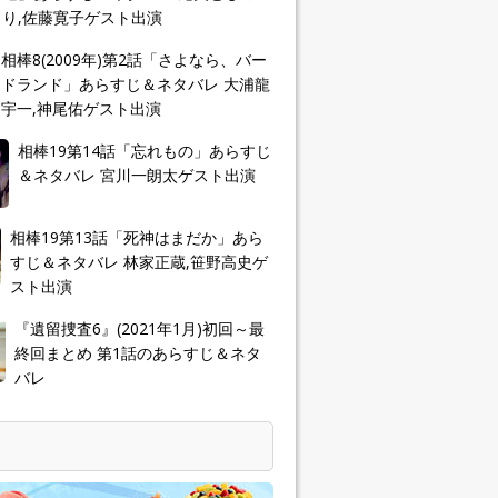
り,佐藤寛子ゲスト出演
相棒8(2009年)第2話「さよなら、バー
ドランド」あらすじ＆ネタバレ 大浦龍
宇一,神尾佑ゲスト出演
相棒19第14話「忘れもの」あらすじ
＆ネタバレ 宮川一朗太ゲスト出演
相棒19第13話「死神はまだか」あら
すじ＆ネタバレ 林家正蔵,笹野高史ゲ
スト出演
『遺留捜査6』(2021年1月)初回～最
終回まとめ 第1話のあらすじ＆ネタ
バレ