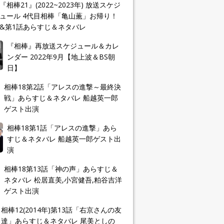
『相棒21』(2022~2023年) 放送スケジ
ュール 4代目相棒「亀山薫」お帰り！
&第1話あらすじ＆ネタバレ
『相棒』再放送スケジュール＆カレ
ンダー 2022年9月【地上波＆BS朝
日】
相棒18第2話「アレスの進撃～最終決
戦」あらすじ＆ネタバレ 船越英一郎
ゲスト出演
相棒18第1話「アレスの進撃」あら
すじ＆ネタバレ 船越英一郎ゲスト出
演
相棒18第13話「神の声」あらすじ＆
ネタバレ 松居直美,小宮健吾,粕谷吉洋
ゲスト出演
相棒12(2014年)第13話「右京さんの友
達」あらすじ＆ネタバレ 尾美としの