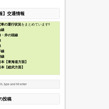
報】交通情報
電車の運行状況
をまとめています!!
急線
線・井の頭線
線
線
手線
磐線
東日本【東海道方面】
東日本【総武方面】
の投稿