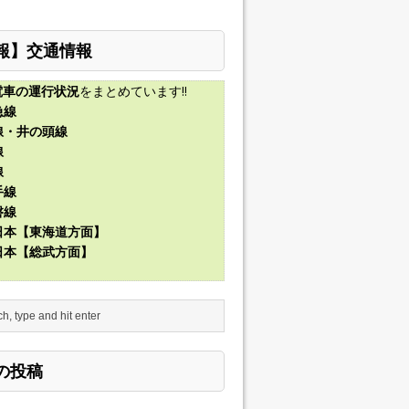
報】交通情報
電車の運行状況
をまとめています!!
急線
線・井の頭線
線
線
手線
磐線
東日本【東海道方面】
東日本【総武方面】
の投稿