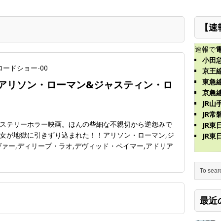
【速
速報で
小田
京王
東急
リカ アリソン・ローマン&ジャスティン・ロ
京急
JR山
JR常
ステリーホラー映画。ほんの些細な不親切から逆怨みで
JR
女が地獄に引きずり込まれた！！アリソン・ローマン,ジ
JR
ァー,ディリープ・ラオ,デヴィッド・ペイマー,アドリア
最近