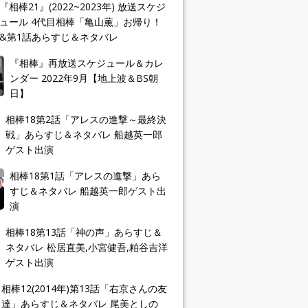
『相棒21』(2022~2023年) 放送スケジ
ュール 4代目相棒「亀山薫」お帰り！
&第1話あらすじ＆ネタバレ
『相棒』再放送スケジュール＆カレ
ンダー 2022年9月【地上波＆BS朝
日】
相棒18第2話「アレスの進撃～最終決
戦」あらすじ＆ネタバレ 船越英一郎
ゲスト出演
相棒18第1話「アレスの進撃」あら
すじ＆ネタバレ 船越英一郎ゲスト出
演
相棒18第13話「神の声」あらすじ＆
ネタバレ 松居直美,小宮健吾,粕谷吉洋
ゲスト出演
相棒12(2014年)第13話「右京さんの友
達」あらすじ＆ネタバレ 尾美としの