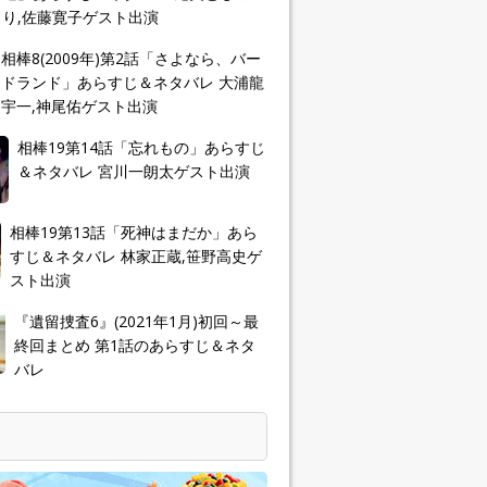
り,佐藤寛子ゲスト出演
相棒8(2009年)第2話「さよなら、バー
ドランド」あらすじ＆ネタバレ 大浦龍
宇一,神尾佑ゲスト出演
相棒19第14話「忘れもの」あらすじ
＆ネタバレ 宮川一朗太ゲスト出演
相棒19第13話「死神はまだか」あら
すじ＆ネタバレ 林家正蔵,笹野高史ゲ
スト出演
『遺留捜査6』(2021年1月)初回～最
終回まとめ 第1話のあらすじ＆ネタ
バレ