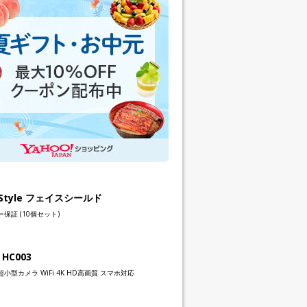
h Style フェイスシールド
保証 (10個セット)
 HC003
小型カメラ WiFi 4K HD高画質 スマホ対応