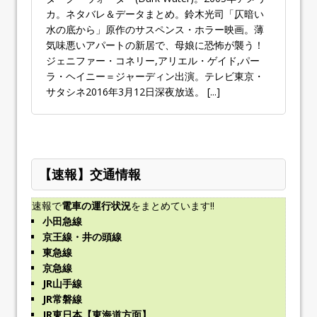
カ。ネタバレ＆データまとめ。鈴木光司「仄暗い
水の底から」原作のサスペンス・ホラー映画。薄
気味悪いアパートの新居で、母娘に恐怖が襲う！
ジェニファー・コネリー,アリエル・ゲイド,パー
ラ・ヘイニー＝ジャーディン出演。テレビ東京・
サタシネ2016年3月12日深夜放送。
[...]
【速報】交通情報
速報で
電車の運行状況
をまとめています!!
小田急線
京王線・井の頭線
東急線
京急線
JR山手線
JR常磐線
JR東日本【東海道方面】