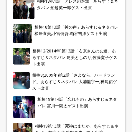
相棒18第1話「アレスの進撃」あらすじ＆ネ
タバレ 船越英一郎ゲスト出演
相棒18第13話「神の声」あらすじ＆ネタバレ
松居直美,小宮健吾,粕谷吉洋ゲスト出演
相棒12(2014年)第13話「右京さんの友達」あ
らすじ＆ネタバレ 尾美としのり,佐藤寛子ゲス
ト出演
相棒8(2009年)第2話「さよなら、バードラン
ド」あらすじ＆ネタバレ 大浦龍宇一,神尾佑ゲ
スト出演
相棒19第14話「忘れもの」あらすじ＆ネタ
バレ 宮川一朗太ゲスト出演
相棒19第13話「死神はまだか」あらすじ＆ネ