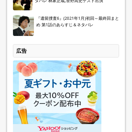
タバレ 林家正蔵,笹野高史ゲスト出演
『遺留捜査6』(2021年1月)初回～最終回まと
め 第1話のあらすじ＆ネタバレ
広告