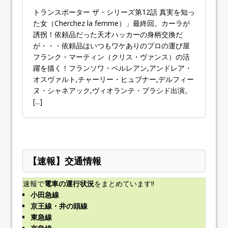
トランスポーター ザ・シリーズ第12話 真実を知っ
た女（Cherchez la femme）」最終回。カーラが
誘拐！依頼品だった天才ハッカーの身柄交換だ
が・・・依頼品はいつもワケありのプロの運び屋
フランク・マーティン（クリス・ヴァンス）の活
躍を描く！フランソワ・ベルレアン,アンドレア・
オスヴァルト,チャーリー・ヒュブナー,デルフィー
ヌ・シャネアック,ヴィオランテ・プラシド出演。
[...]
【速報】交通情報
速報で
電車の運行状況
をまとめています!!
小田急線
京王線・井の頭線
東急線