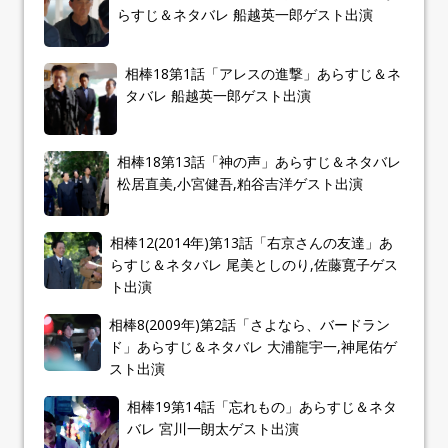
らすじ＆ネタバレ 船越英一郎ゲスト出演
相棒18第1話「アレスの進撃」あらすじ＆ネ
タバレ 船越英一郎ゲスト出演
相棒18第13話「神の声」あらすじ＆ネタバレ
松居直美,小宮健吾,粕谷吉洋ゲスト出演
相棒12(2014年)第13話「右京さんの友達」あ
らすじ＆ネタバレ 尾美としのり,佐藤寛子ゲス
ト出演
相棒8(2009年)第2話「さよなら、バードラン
ド」あらすじ＆ネタバレ 大浦龍宇一,神尾佑ゲ
スト出演
相棒19第14話「忘れもの」あらすじ＆ネタ
バレ 宮川一朗太ゲスト出演