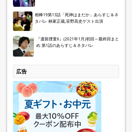
相棒19第13話「死神はまだか」あらすじ＆ネ
タバレ 林家正蔵,笹野高史ゲスト出演
『遺留捜査6』(2021年1月)初回～最終回まと
め 第1話のあらすじ＆ネタバレ
広告