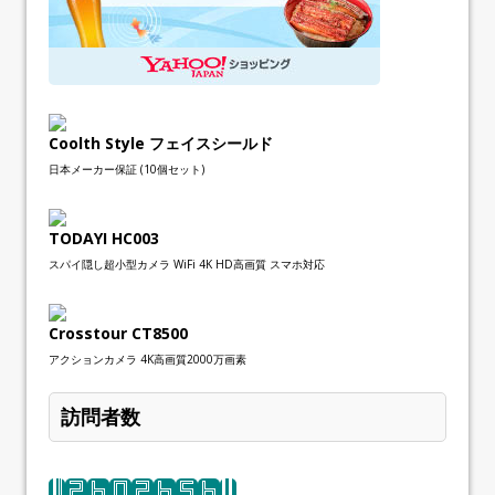
Coolth Style フェイスシールド
日本メーカー保証 (10個セット)
TODAYI HC003
スパイ隠し超小型カメラ WiFi 4K HD高画質 スマホ対応
Crosstour CT8500
アクションカメラ 4K高画質2000万画素
訪問者数