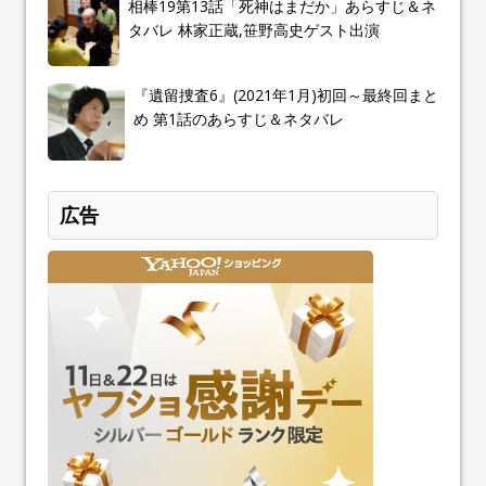
相棒19第13話「死神はまだか」あらすじ＆ネ
タバレ 林家正蔵,笹野高史ゲスト出演
『遺留捜査6』(2021年1月)初回～最終回まと
め 第1話のあらすじ＆ネタバレ
広告