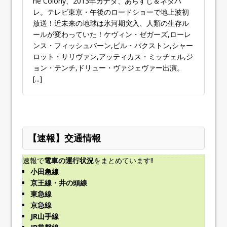
he Colony、2013年カナダ、あらすじ＆ネタバ
レ。テレビ東京・午後のロードショーで地上波初
放送！近未来の地球は氷河期突入、人類の生存ル
ールが変わっていた！ケヴィン・ゼガーズ,ローレ
ンス・フィッシュバーン,ビル・パクストン,シャー
ロット・サリヴァン,アッティカス・ミッチェル,ジ
ョン・テンチ,ドリュー・ヴァジェヴァー出演。
[...]
【速報】交通情報
速報で
電車の運行状況
をまとめています!!
小田急線
京王線・井の頭線
東急線
京急線
JR山手線