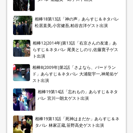
相棒18第13話「神の声」あらすじ＆ネタバレ
松居直美,小宮健吾,粕谷吉洋ゲスト出演
相棒12(2014年)第13話「右京さんの友達」あ
らすじ＆ネタバレ 尾美としのり,佐藤寛子ゲス
ト出演
相棒8(2009年)第2話「さよなら、バードラン
ド」あらすじ＆ネタバレ 大浦龍宇一,神尾佑ゲ
スト出演
相棒19第14話「忘れもの」あらすじ＆ネタ
バレ 宮川一朗太ゲスト出演
相棒19第13話「死神はまだか」あらすじ＆ネ
タバレ 林家正蔵,笹野高史ゲスト出演