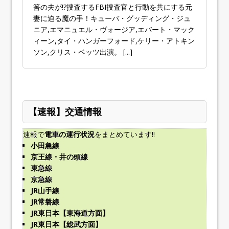
筈の夫が!?捜査するFBI捜査官と行動を共にする元
妻に迫る魔の手！キューバ・グッディング・ジュ
ニア,エマニュエル・ヴォージア,エバート・マック
ィーン,タイ・ハンガーフォード,ケリー・アトキン
ソン,クリス・ベッツ出演。
[...]
【速報】交通情報
速報で
電車の運行状況
をまとめています!!
小田急線
京王線・井の頭線
東急線
京急線
JR山手線
JR常磐線
JR東日本【東海道方面】
JR東日本【総武方面】