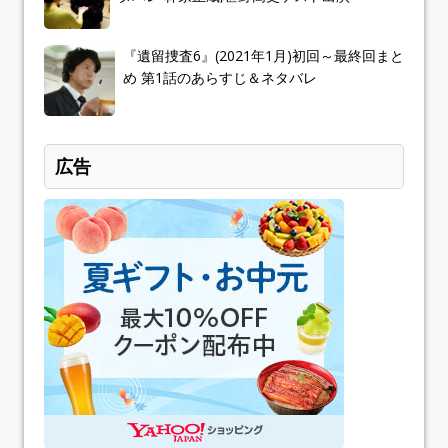
『遺留捜査6』(2021年1月)初回～最終回まと
め 第1話のあらすじ＆ネタバレ
広告