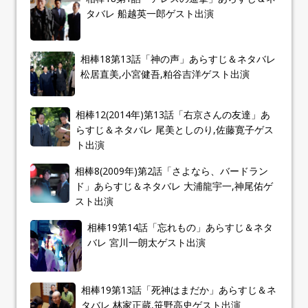
タバレ 船越英一郎ゲスト出演
相棒18第13話「神の声」あらすじ＆ネタバレ
松居直美,小宮健吾,粕谷吉洋ゲスト出演
相棒12(2014年)第13話「右京さんの友達」あ
らすじ＆ネタバレ 尾美としのり,佐藤寛子ゲス
ト出演
相棒8(2009年)第2話「さよなら、バードラン
ド」あらすじ＆ネタバレ 大浦龍宇一,神尾佑ゲ
スト出演
相棒19第14話「忘れもの」あらすじ＆ネタ
バレ 宮川一朗太ゲスト出演
相棒19第13話「死神はまだか」あらすじ＆ネ
タバレ 林家正蔵,笹野高史ゲスト出演