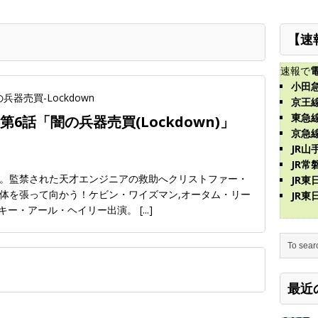
【速
速報で
小田
京王
東急
6話「闇の兵器売買(Lockdown)」
京急
JR山
JR常
n)」。監禁された天才エンジニアの救助へクリストファー・
JR
体を張って向かう！ケビン・ワイズマン,オータム・リー
JR
ッキー・アール・ヘイリー出演。
[...]
最近