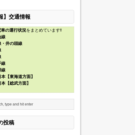
報】交通情報
電車の運行状況
をまとめています!!
急線
線・井の頭線
線
線
手線
磐線
東日本【東海道方面】
東日本【総武方面】
の投稿