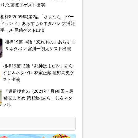
り,佐藤寛子ゲスト出演
相棒8(2009年)第2話「さよなら、バー
ドランド」あらすじ＆ネタバレ 大浦龍
宇一,神尾佑ゲスト出演
相棒19第14話「忘れもの」あらすじ
＆ネタバレ 宮川一朗太ゲスト出演
相棒19第13話「死神はまだか」あら
すじ＆ネタバレ 林家正蔵,笹野高史ゲ
スト出演
『遺留捜査6』(2021年1月)初回～最
終回まとめ 第1話のあらすじ＆ネタ
バレ