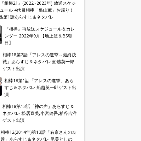
『相棒21』(2022~2023年) 放送スケジ
ュール 4代目相棒「亀山薫」お帰り！
&第1話あらすじ＆ネタバレ
『相棒』再放送スケジュール＆カレ
ンダー 2022年9月【地上波＆BS朝
日】
相棒18第2話「アレスの進撃～最終決
戦」あらすじ＆ネタバレ 船越英一郎
ゲスト出演
相棒18第1話「アレスの進撃」あら
すじ＆ネタバレ 船越英一郎ゲスト出
演
相棒18第13話「神の声」あらすじ＆
ネタバレ 松居直美,小宮健吾,粕谷吉洋
ゲスト出演
相棒12(2014年)第13話「右京さんの友
達」あらすじ＆ネタバレ 尾美としの