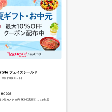
h Style フェイスシールド
保証 (10個セット)
 HC003
小型カメラ WiFi 4K HD高画質 スマホ対応