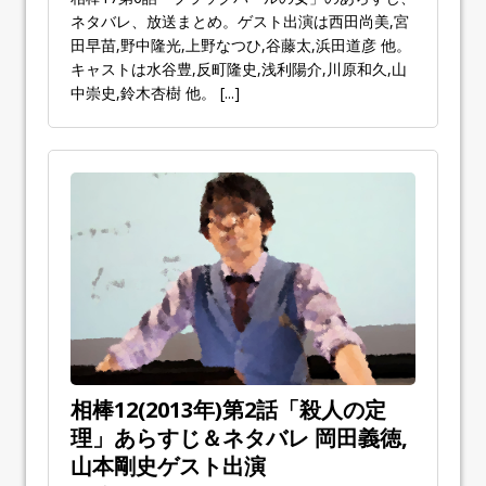
ネタバレ、放送まとめ。ゲスト出演は西田尚美,宮
田早苗,野中隆光,上野なつひ,谷藤太,浜田道彦 他。
キャストは水谷豊,反町隆史,浅利陽介,川原和久,山
中崇史,鈴木杏樹 他。
[...]
相棒12(2013年)第2話「殺人の定
理」あらすじ＆ネタバレ 岡田義徳,
山本剛史ゲスト出演