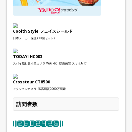
Coolth Style フェイスシールド
日本メーカー保証 (10個セット)
TODAYI HC003
スパイ隠し超小型カメラ WiFi 4K HD高画質 スマホ対応
Crosstour CT8500
アクションカメラ 4K高画質2000万画素
訪問者数