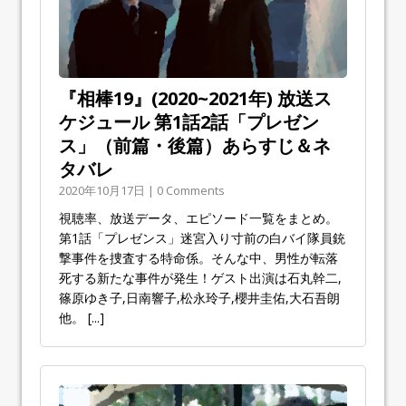
『相棒19』(2020~2021年) 放送ス
ケジュール 第1話2話「プレゼン
ス」（前篇・後篇）あらすじ＆ネ
タバレ
2020年10月17日 | 0 Comments
視聴率、放送データ、エピソード一覧をまとめ。
第1話「プレゼンス」迷宮入り寸前の白バイ隊員銃
撃事件を捜査する特命係。そんな中、男性が転落
死する新たな事件が発生！ゲスト出演は石丸幹二,
篠原ゆき子,日南響子,松永玲子,櫻井圭佑,大石吾朗
他。
[...]