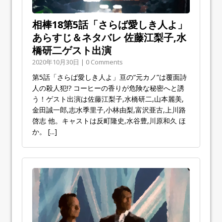
相棒18第5話「さらば愛しき人よ」
あらすじ＆ネタバレ 佐藤江梨子,水
橋研二ゲスト出演
2020年10月30日 | 0 Comments
第5話「さらば愛しき人よ」亘の“元カノ”は覆面詩
人の殺人犯!? コーヒーの香りが危険な秘密へと誘
う！ゲスト出演は佐藤江梨子,水橋研二,山本麗美,
金田誠一郎,志水季里子,小林由梨,富沢亜古,上川路
啓志 他。キャストは反町隆史,水谷豊,川原和久 ほ
か。
[...]