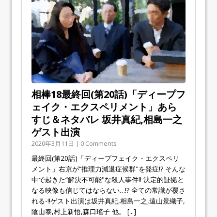
相棒18最終回(第20話)「ディープフ
ェイク・エクスペリメント」あら
すじ＆ネタバレ 坂井真紀,相島一之
ゲスト出演
2020年3月11日 | 0 Comments
最終回(第20話)「ディープフェイク・エクスペリ
メント」右京が“推理力減退症候群"を発症!? そんな
中で起きた“解決不可能"な殺人事件!! 決定的証拠と
なる映像も信じてはならない…!? 全ての常識が覆さ
れる-!!ゲスト出演は坂井真紀,相島一之,遠山景織子,
陰山泰,村上新悟,森口瑤子 他。
[...]