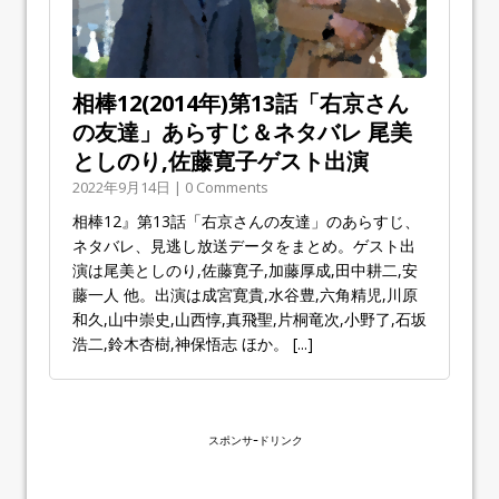
相棒12(2014年)第13話「右京さん
の友達」あらすじ＆ネタバレ 尾美
としのり,佐藤寛子ゲスト出演
2022年9月14日 | 0 Comments
相棒12』第13話「右京さんの友達」のあらすじ、
ネタバレ、見逃し放送データをまとめ。ゲスト出
演は尾美としのり,佐藤寛子,加藤厚成,田中耕二,安
藤一人 他。出演は成宮寛貴,水谷豊,六角精児,川原
和久,山中崇史,山西惇,真飛聖,片桐竜次,小野了,石坂
浩二,鈴木杏樹,神保悟志 ほか。
[...]
スポンサｰドリンク