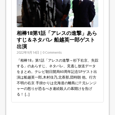
相棒18第1話「アレスの進撃」あら
すじ＆ネタバレ 船越英一郎ゲスト
出演
2022年9月14日 | 0 Comments
『相棒18』第1話「アレスの進撃～杉下右京、失踪
する」のあらすじ、ネタバレ、見逃し放送データ
をまとめ。テレビ朝日開局60周年記念SPゲスト出
演は船越英一郎,木村佳乃,北香那,団時朗 他。行方
不明の右京 手掛かりは北海道の離島に!? 元レンジ
ャーの怒りが恐るべき連続殺人の幕開けを告げ
る！
[...]