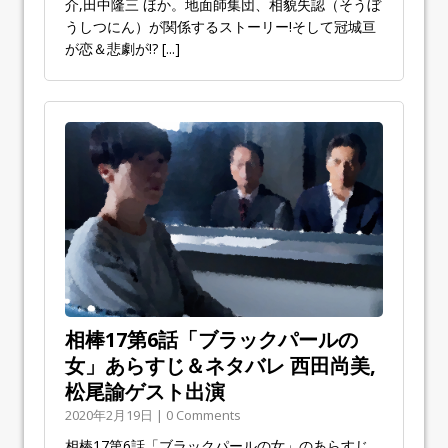
介,田中隆三 ほか。地面師集団、相貌失認（そうぼ
うしつにん）が関係するストーリー!そして冠城亘
が恋＆悲劇が!?
[...]
相棒17第6話「ブラックパールの
女」あらすじ＆ネタバレ 西田尚美,
松尾諭ゲスト出演
2020年2月19日 | 0 Comments
相棒17第6話「ブラックパールの女」のあらすじ、