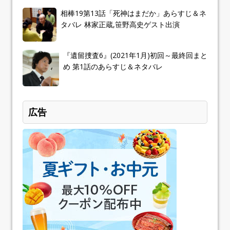
相棒19第13話「死神はまだか」あらすじ＆ネ
タバレ 林家正蔵,笹野高史ゲスト出演
『遺留捜査6』(2021年1月)初回～最終回まと
め 第1話のあらすじ＆ネタバレ
広告