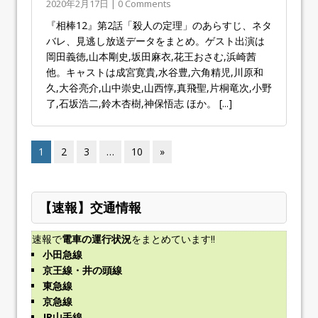
2020年2月17日 | 0 Comments
『相棒12』第2話「殺人の定理」のあらすじ、ネタ
バレ、見逃し放送データをまとめ。ゲスト出演は
岡田義徳,山本剛史,坂田麻衣,花王おさむ,浜崎茜
他。キャストは成宮寛貴,水谷豊,六角精児,川原和
久,大谷亮介,山中崇史,山西惇,真飛聖,片桐竜次,小野
了,石坂浩二,鈴木杏樹,神保悟志 ほか。
[...]
1
2
3
…
10
»
【速報】交通情報
速報で
電車の運行状況
をまとめています!!
小田急線
京王線・井の頭線
東急線
京急線
JR山手線