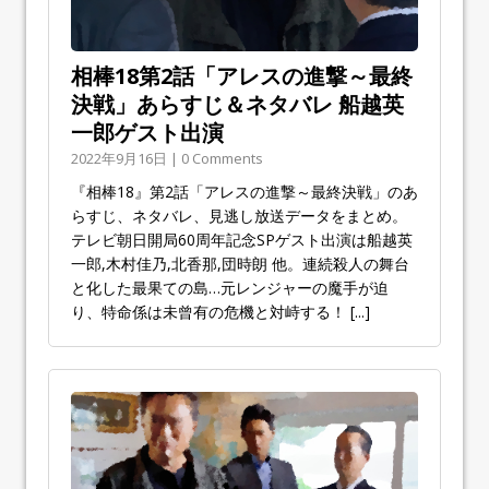
相棒18第2話「アレスの進撃～最終
決戦」あらすじ＆ネタバレ 船越英
一郎ゲスト出演
2022年9月16日 | 0 Comments
『相棒18』第2話「アレスの進撃～最終決戦」のあ
らすじ、ネタバレ、見逃し放送データをまとめ。
テレビ朝日開局60周年記念SPゲスト出演は船越英
一郎,木村佳乃,北香那,団時朗 他。連続殺人の舞台
と化した最果ての島…元レンジャーの魔手が迫
り、特命係は未曾有の危機と対峙する！
[...]