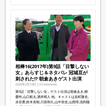
相棒16(2017年)第9話「目撃しない
女」あらすじ＆ネタバレ 冠城亘が
刺された!? 朝倉あきゲスト出演
2020年2月19日 | 0 Comments
第9話「目撃しない女」ゲスト出演は朝倉あき,柳
憂怜,山口航太,酒井晴人 他。キャストは反町隆史,
水谷豊,鈴木杏樹,川原和久,山中崇史,山西惇,浅利陽