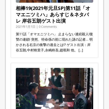
相棒19(2021年元旦SP)第11話「オ
マエニツミハ」あらすじ＆ネタバ
レ 岸谷五朗ゲスト出演
2021年1月1日 | 0 Comments
第11話「オマエニツミハ」 止まらない連続殺人!復
讐の連鎖! 突然、特命係の前に現れた謎の記者… 明
かされる右京の衝撃の過去とは!? ゲスト出演：岸
谷五朗,中村映里子,永嶋柊吾,趙珉和 他。
[...]