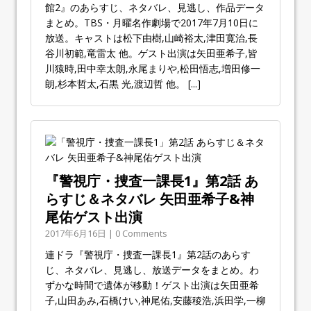
館2』のあらすじ、ネタバレ、見逃し、作品データ
まとめ。TBS・月曜名作劇場で2017年7月10日に
放送。キャストは松下由樹,山崎裕太,津田寛治,長
谷川初範,竜雷太 他。ゲスト出演は矢田亜希子,皆
川猿時,田中幸太朗,永尾まりや,松田悟志,増田修一
朗,杉本哲太,石黒 光,渡辺哲 他。
[...]
『警視庁・捜査一課長1』第2話 あ
らすじ＆ネタバレ 矢田亜希子&神
尾佑ゲスト出演
2017年6月16日 | 0 Comments
連ドラ『警視庁・捜査一課長1』第2話のあらす
じ、ネタバレ、見逃し、放送データをまとめ。わ
ずかな時間で遺体が移動！ゲスト出演は矢田亜希
子,山田あみ,石橋けい,神尾佑,安藤稜浩,浜田学,一柳