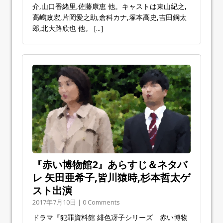
介,山口香緒里,佐藤康恵 他。キャストは東山紀之,
高嶋政宏,片岡愛之助,倉科カナ,塚本高史,吉田鋼太
郎,北大路欣也 他。
[...]
『赤い博物館2』あらすじ＆ネタバ
レ 矢田亜希子,皆川猿時,杉本哲太ゲ
スト出演
2017年7月10日 | 0 Comments
ドラマ『犯罪資料館 緋色冴子シリーズ 赤い博物