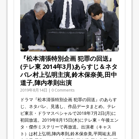
『松本清張特別企画 犯罪の回送』
(テレ東 2014年3月)あらすじ＆ネタ
バレ村上弘明主演,鈴木保奈美,田中
道子,陣内孝則出演
2019年8月14日 | 0 Comments
ドラマ『松本清張特別企画 犯罪の回送』のあらす
じ、ネタバレ、見逃し、作品データまとめ。テレ
ビ東京・ドラマスペシャルで2018年7月2日(月)に
初回放送。2019年8月15日(木)にテレ東・午後エン
タ・傑作ミステリーで再放送。出演者（キャス
ト）は村上弘明,陣内孝則,鈴木保奈美,平岡祐太,田