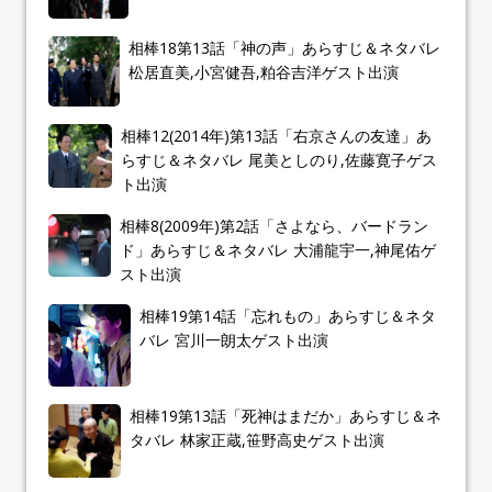
相棒18第13話「神の声」あらすじ＆ネタバレ
松居直美,小宮健吾,粕谷吉洋ゲスト出演
相棒12(2014年)第13話「右京さんの友達」あ
らすじ＆ネタバレ 尾美としのり,佐藤寛子ゲス
ト出演
相棒8(2009年)第2話「さよなら、バードラン
ド」あらすじ＆ネタバレ 大浦龍宇一,神尾佑ゲ
スト出演
相棒19第14話「忘れもの」あらすじ＆ネタ
バレ 宮川一朗太ゲスト出演
相棒19第13話「死神はまだか」あらすじ＆ネ
タバレ 林家正蔵,笹野高史ゲスト出演