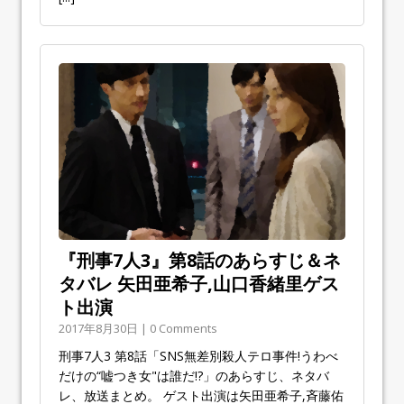
『刑事7人3』第8話のあらすじ＆ネ
タバレ 矢田亜希子,山口香緒里ゲス
ト出演
2017年8月30日 | 0 Comments
刑事7人3 第8話「SNS無差別殺人テロ事件!うわべ
だけの“嘘つき女"は誰だ!?」のあらすじ、ネタバ
レ、放送まとめ。 ゲスト出演は矢田亜希子,斉藤佑