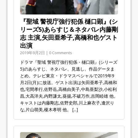
『聖域 警視庁強行犯係 樋口顕』(シ
リーズ5)あらすじ＆ネタバレ内藤剛
志 主演,矢田亜希子,高橋和也ゲスト
出演
2019年9月2日 | 0 Comments
ドラマ『聖域 警視庁強行犯係・樋口顕』(シリーズ
5)のあらすじ、ネタバレ、見逃し、作品データま
とめ。テレビ東京・ドラマスペシャルで2019年9
月2日(月)に放送。ゲスト出演は矢田亜希子,高橋和
也,宅間孝行,佐野岳,高橋由美子,中島亜梨沙,小松利
昌,大高洋夫,内野謙太,葵揚,不破万作,吉岡睦雄 他。
キャストは内藤剛志,佐野史郎,川上麻衣子,逢沢り
な,片山萌美,榎木孝明 他。
[...]