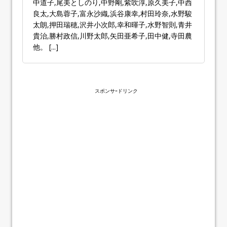
中道子,尾美としのり,中野剛,紫吹淳,原久美子,中西
良太,大島蓉子,富永沙織,浜谷康幸,村田玲奈,水野駿
太朗,押田瑞穂,沢井小次郎,幸和暉子,水野智則,青井
貴治,勝村政信,川野太郎,矢田亜希子,田中健,寺田農
他。
[...]
スポンサｰドリンク