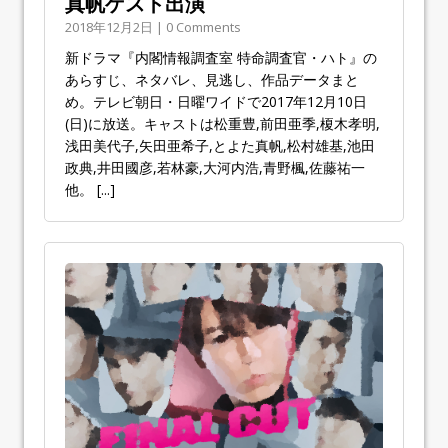
真帆ゲスト出演
2018年12月2日 | 0 Comments
新ドラマ『内閣情報調査室 特命調査官・ハト』の
あらすじ、ネタバレ、見逃し、作品データまと
め。テレビ朝日・日曜ワイドで2017年12月10日
(日)に放送。キャストは松重豊,前田亜季,榎木孝明,
浅田美代子,矢田亜希子,とよた真帆,松村雄基,池田
政典,井田國彦,若林豪,大河内浩,青野楓,佐藤祐一
他。
[...]