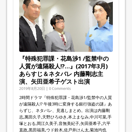
『特殊犯罪課・花島渉1 /監禁中の
人質が遠隔殺人!?…』(2017年3月)
あらすじ＆ネタバレ 内藤剛志主
演、矢田亜希子ゲスト出演
2019年8月20日 | 0 Comments
2時間ドラマ『特殊犯罪課・花島渉1/監禁中の人質
が遠隔殺人!? 午後3時に変身する銀行強盗の謎』あ
らずじ、ネタバレ、見逃しまとめ。出演は内藤剛
志,萬田久子,天野ひろゆき,本上まなみ,中川可菜,手
塚とおる,岡江久美子,音無美紀子,矢田亜希子,六平
直政,黒田福美,ウド鈴木,佐戸井けん太,菊池均也