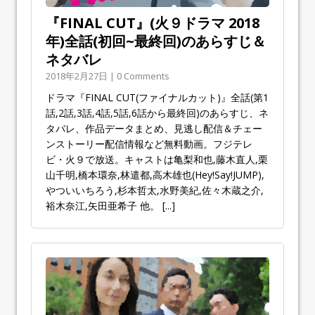
『FINAL CUT』(火９ドラマ 2018
年)全話(初回~最終回)のあらすじ＆
ネタバレ
2018年2月27日 | 0 Comments
ドラマ『FINAL CUT(ファイナルカット)』全話(第1
話,2話,3話,4話,5話,6話から最終回)のあらすじ、ネ
タバレ、作品データまとめ、見逃し配信＆チェー
ンストーリー配信情報など無料動画。フジテレ
ビ・火９で放送。キャストは亀梨和也,藤木直人,栗
山千明,橋本環奈,林遣都,高木雄也(Hey!Say!JUMP),
やついいちろう,杉本哲太,水野美紀,佐々木蔵之介,
裕木奈江,矢田亜希子 他。
[...]