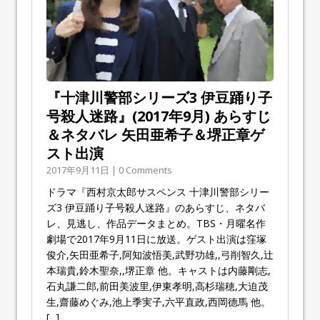
『十津川警部シリーズ3 伊豆踊り子
号殺人迷路』(2017年9月) あらすじ
＆ネタバレ 矢田亜希子＆堺正章ゲ
スト出演
2017年9月11日 | 0 Comments
ドラマ『西村京太郎サスペンス 十津川警部シリー
ズ3 伊豆踊り子号殺人迷路』のあらすじ、ネタバ
レ、見逃し、作品データまとめ。TBS・月曜名作
劇場で2017年9月11日に放送。ゲスト出演は窪塚
俊介,矢田亜希子,阿知波悟美,武野功雄,,弓削智久,辻
本瑞貴,鈴木聖奈,,堺正章 他。キャストは内藤剛志,
石丸謙二郎,前田美波里,伊東孝明,高杉瑞穂,大迫茂
生,齋藤めぐみ,池上季実子,六平直政,西岡德馬 他。
[...]