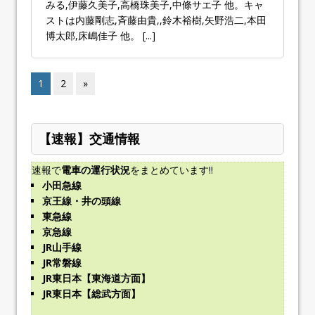
みる,伊藤久美子,高橋珠美子,中條サエ子 他。キャ
ストは内藤剛志,斉藤由貴,,鈴木裕樹,矢野浩二,本田
博太郎,床嶋佳子 他。
[...]
1
2
»
【速報】交通情報
速報で
電車の運行状況
をまとめています!!
小田急線
京王線・井の頭線
東急線
京急線
JR山手線
JR常磐線
JR東日本【東海道方面】
JR東日本【総武方面】