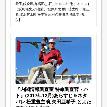
希子,銀粉蝶,有福正志,石井テルユキ 他 。キャスト
は反町隆史,小池栄子,堀井新太,坂口涼太郎,田畑志
真,水沢林太郎,松本留美,和久井映見,橋爪功 他。
[...]
『内閣情報調査室 特命調査官・ハ
ト』(2017年12月)あらすじ＆ネタ
バレ 松重豊主演,矢田亜希子,とよた