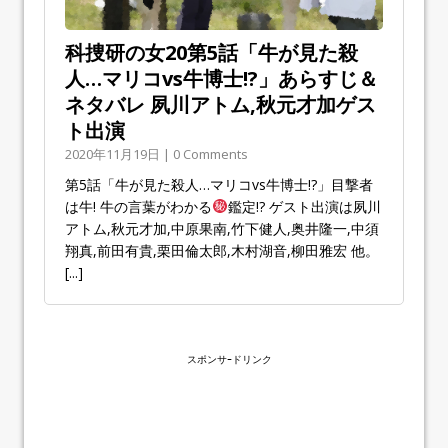
科捜研の女20第5話「牛が見た殺
人…マリコvs牛博士!?」あらすじ＆
ネタバレ 夙川アトム,秋元才加ゲス
ト出演
2020年11月19日 | 0 Comments
第5話「牛が見た殺人…マリコvs牛博士!?」目撃者
は牛! 牛の言葉がわかる
鑑定!? ゲスト出演は夙川
アトム,秋元才加,中原果南,竹下健人,奥井隆一,中須
翔真,前田有貴,栗田倫太郎,木村湖音,柳田雅宏 他。
[...]
スポンサｰドリンク