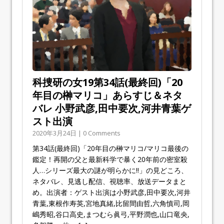
科捜研の女19第34話(最終回)「20
年目の榊マリコ」あらすじ＆ネタ
バレ 小野武彦,田中要次,河井青葉ゲ
スト出演
2020年3月24日 | 0 Comments
第34話(最終回)「20年目の榊マリコ/マリコ最後の
鑑定！再開の父と最新科学で暴く20年前の密室殺
人…シリーズ最大の謎が明らかに!!」の見どころ、
ネタバレ、見逃し配信、視聴率、放送データまと
め。出演者：ゲスト出演は小野武彦,田中要次,河井
青葉,東根作寿英,宮地真緒,比留間由哲,六角慎司,岡
嶋秀昭,谷口高史,まつむら眞弓,平野潤也,山口竜央,