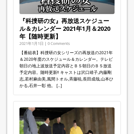
『科捜研の女』再放送スケジュー
ル＆カレンダー 2021年1月＆2020
年【随時更新】
2021年1月1日 | 0 Comments
【番組表】科捜研の女シリーズの再放送の2021年
＆2020年度のスケジュール＆カレンダー。テレビ
朝日の地上波放送予定内容とＢＳ朝日のＢＳ放送
予定内容。随時更新!! キャストは沢口靖子,内藤剛
志,若村麻由美,風間トオル,斉藤暁,長田成哉,山本ひ
かる,石井一彰 他。
[...]