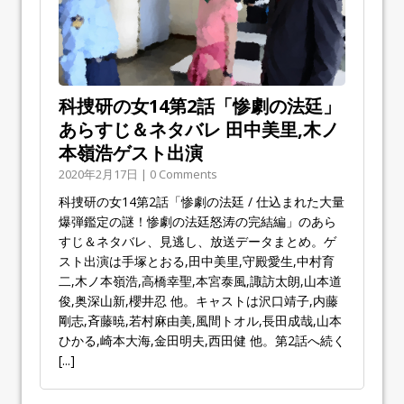
科捜研の女14第2話「惨劇の法廷」
あらすじ＆ネタバレ 田中美里,木ノ
本嶺浩ゲスト出演
2020年2月17日 | 0 Comments
科捜研の女14第2話「惨劇の法廷 / 仕込まれた大量
爆弾鑑定の謎！惨劇の法廷怒涛の完結編」のあら
すじ＆ネタバレ、見逃し、放送データまとめ。ゲ
スト出演は手塚とおる,田中美里,守殿愛生,中村育
二,木ノ本嶺浩,高橋幸聖,本宮泰風,諏訪太朗,山本道
俊,奥深山新,櫻井忍 他。キャストは沢口靖子,内藤
剛志,斉藤暁,若村麻由美,風間トオル,長田成哉,山本
ひかる,崎本大海,金田明夫,西田健 他。第2話へ続く
[...]