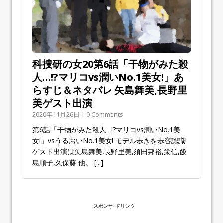
科捜研の女20第6話「干物がみた殺
人…!?マリコvs潤いNo.1美女!」あ
らすじ＆ネタバレ 矢島舞美,長野里
美ゲスト出演
2020年11月26日 | 0 Comments
第6話「干物がみた殺人…!?マリコvs潤いNo.1美
女!」vsうるおいNo.1美女! モデル歩きを歩容認識!
ゲスト出演は矢島舞美,長野里美,須田邦裕,栄信,飯
島順子,久保葵 他。
[...]
スポンサｰドリンク