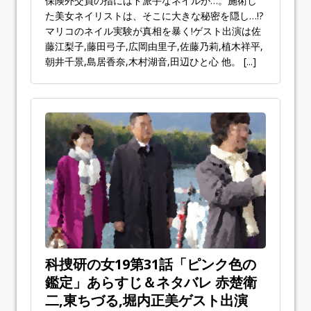
保険外交員の指にはド派手なネイルが…。施術し
た美女ネイリストは、そこに大きな秘密を隠し…!?
マリコのネイル実験が真相を暴く!ゲスト出演は佐
藤江梨子,藤田弓子,広岡由里子,佐藤乃莉,植木祥平,
朝井千景,島居香奈,木村湖音,田辺ひと心 他。
[...]
科捜研の女19第31話「ピンク色の
鑑定」あらすじ＆ネタバレ 赤楚衛
二,東ちづる,堀内正美ゲスト出演