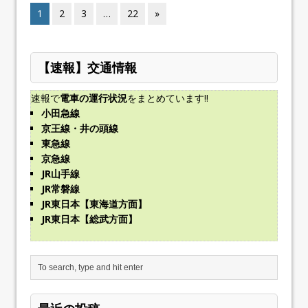
1
2
3
…
22
»
【速報】交通情報
速報で
電車の運行状況
をまとめています!!
小田急線
京王線・井の頭線
東急線
京急線
JR山手線
JR常磐線
JR東日本【東海道方面】
JR東日本【総武方面】