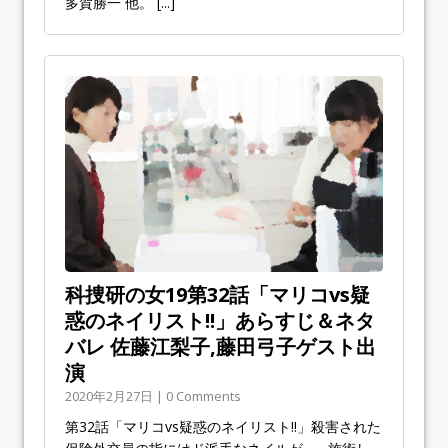
多賀勝一 他。
[...]
科捜研の女19第32話「マリコvs疑
惑のネイリスト!!」あらすじ＆ネタ
バレ 佐藤江梨子,藤田弓子ゲスト出
演
2020年2月27日 | 0 Comments
第32話「マリコvs疑惑のネイリスト!!」殺害された