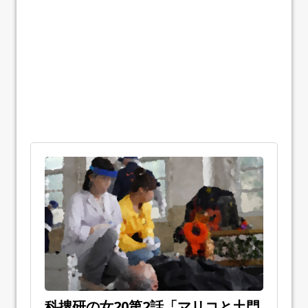
科捜研の女20第2話「マリコと土門