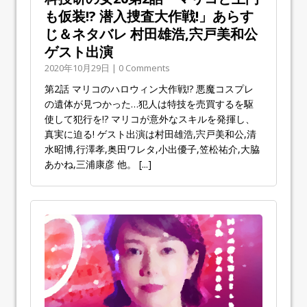
も仮装!? 潜入捜査大作戦!」あらす
じ＆ネタバレ 村田雄浩,宍戸美和公
ゲスト出演
2020年10月29日 | 0 Comments
第2話 マリコのハロウィン大作戦!? 悪魔コスプレ
の遺体が見つかった…犯人は特技を売買するを駆
使して犯行を!? マリコが意外なスキルを発揮し、
真実に迫る! ゲスト出演は村田雄浩,宍戸美和公,清
水昭博,行澤孝,奥田ワレタ,小出優子,笠松祐介,大脇
あかね,三浦康彦 他。
[...]