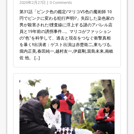
2020年2月27日 | 0 Comments
第31話「ピンク色の鑑定/マリコVS色の魔術師 10
円でピンクに変わる犯行声明!?」失踪した染色家の
男が殺害された!捜査線に浮上する謎のアパレル店
員と19年前の誘拐事件…。マリコがファッション
の“色"を科学して、過去と現在をつなぐ衝撃真相
を暴く!!出演者：ゲスト出演は赤楚衛二,東ちづる,
堀内正美,春田純一,越村友一,伊庭剛,當島未来,南岐
佐 他。
[...]