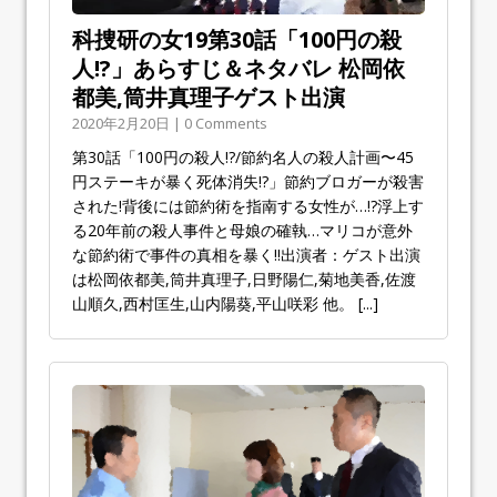
科捜研の女19第30話「100円の殺
人!?」あらすじ＆ネタバレ 松岡依
都美,筒井真理子ゲスト出演
2020年2月20日 | 0 Comments
第30話「100円の殺人!?/節約名人の殺人計画〜45
円ステーキが暴く死体消失!?」節約ブロガーが殺害
された!背後には節約術を指南する女性が…!?浮上す
る20年前の殺人事件と母娘の確執…マリコが意外
な節約術で事件の真相を暴く!!出演者：ゲスト出演
は松岡依都美,筒井真理子,日野陽仁,菊地美香,佐渡
山順久,西村匡生,山内陽葵,平山咲彩 他。
[...]