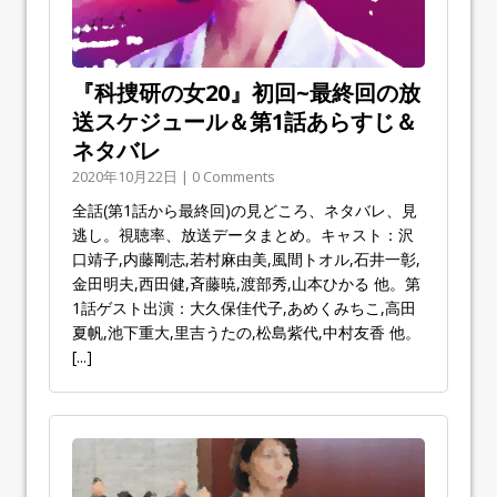
『科捜研の女20』初回~最終回の放
送スケジュール＆第1話あらすじ＆
ネタバレ
2020年10月22日 | 0 Comments
全話(第1話から最終回)の見どころ、ネタバレ、見
逃し。視聴率、放送データまとめ。キャスト：沢
口靖子,内藤剛志,若村麻由美,風間トオル,石井一彰,
金田明夫,西田健,斉藤暁,渡部秀,山本ひかる 他。第
1話ゲスト出演：大久保佳代子,あめくみちこ,高田
夏帆,池下重大,里吉うたの,松島紫代,中村友香 他。
[...]