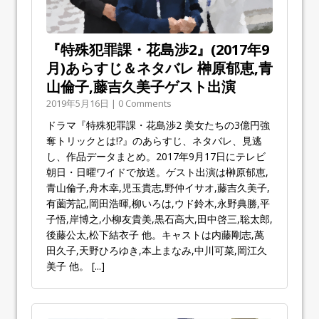
『特殊犯罪課・花島渉2』(2017年9
月)あらすじ＆ネタバレ 榊原郁恵,青
山倫子,藤吉久美子ゲスト出演
2019年5月16日 | 0 Comments
ドラマ『特殊犯罪課・花島渉2 美女たちの3億円強
奪トリックとは!?』のあらすじ、ネタバレ、見逃
し、作品データまとめ。2017年9月17日にテレビ
朝日・日曜ワイドで放送。ゲスト出演は榊原郁恵,
青山倫子,舟木幸,児玉貴志,野仲イサオ,藤吉久美子,
有薗芳記,岡田浩暉,柳いろは,ウド鈴木,永野典勝,平
子悟,岸博之,小柳友貴美,黒石高大,田中啓三,聡太郎,
後藤公太,松下結衣子 他。キャストは内藤剛志,萬
田久子,天野ひろゆき,本上まなみ,中川可菜,岡江久
美子 他。
[...]