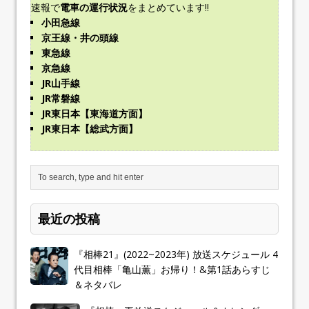
速報で
電車の運行状況
をまとめています!!
小田急線
京王線・井の頭線
東急線
京急線
JR山手線
JR常磐線
JR東日本【東海道方面】
JR東日本【総武方面】
最近の投稿
『相棒21』(2022~2023年) 放送スケジュール 4
代目相棒「亀山薫」お帰り！&第1話あらすじ
＆ネタバレ