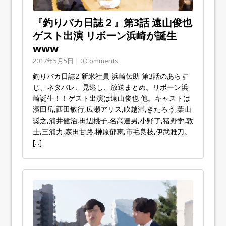
『釣りバカ日誌２』第3話 遠山俊也
ゲスト出演 リボーン浜崎が誕生
www
2017年5月5日 | 0 Comments
釣りバカ日誌2 新米社員 浜崎伝助 第3話のあらす
じ、ネタバレ、見逃し、放送まとめ。リボーン浜
崎誕生！！ゲスト出演は遠山俊也 他。キャストは
濱田岳,西田敏行,広瀬アリス,吹越満,きたろう,葉山
奨之,浦井健治,田辺桃子,名高達男,小野了,猪野学,敦
士,三浦力,森田甘路,榊原郁恵,市毛良枝,伊武雅刀。
[...]