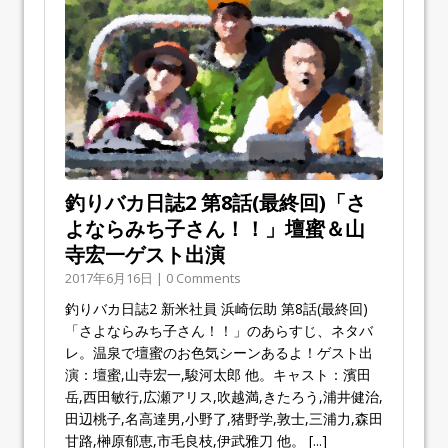
釣りバカ日誌2 第8話(最終回)「さ
よならみち子さん！！」壇蜜＆山
寺宏一ゲスト出演
2017年6月16日 | 0 Comments
釣りバカ日誌2 新米社員 浜崎伝助 第8話(最終回)
「さよならみち子さん！！」のあらすじ、ネタバ
レ。温泉で壇蜜のお色気シーンあるよ！ゲスト出
演：壇蜜,山寺宏一,駿河太郎 他。キャスト：濱田
岳,西田敏行,広瀬アリス,吹越満,きたろう,浦井健治,
田辺桃子,名高達男,小野了,猪野学,敦士,三浦力,森田
甘路,榊原郁恵,市毛良枝,伊武雅刀 他。
[...]