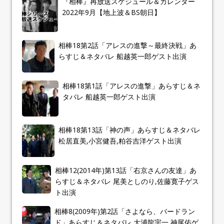
『相棒』再放送スケジュール＆カレンダー
2022年9月【地上波＆BS朝日】
相棒18第2話「アレスの進撃～最終決戦」あ
らすじ＆ネタバレ 船越英一郎ゲスト出演
相棒18第1話「アレスの進撃」あらすじ＆ネ
タバレ 船越英一郎ゲスト出演
相棒18第13話「神の声」あらすじ＆ネタバレ
松居直美,小宮健吾,粕谷吉洋ゲスト出演
相棒12(2014年)第13話「右京さんの友達」あ
らすじ＆ネタバレ 尾美としのり,佐藤寛子ゲス
ト出演
相棒8(2009年)第2話「さよなら、バードラン
ド」あらすじ＆ネタバレ 大浦龍宇一,神尾佑ゲ