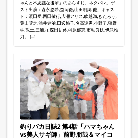
ゃんと不思議な後輩」のあらすじ、ネタバレ。ゲ
スト出演：森永悠希,益岡徹,山田明郷 他。キャス
ト：濱田岳,西田敏行,広瀬アリス,吹越満,きたろう,
葉山奨之,浦井健治,田辺桃子,名高達男,小野了,猪野
学,敦士,三浦力,森田甘路,榊原郁恵,市毛良枝,伊武雅
刀。
[...]
釣りバカ日誌2 第4話「ハマちゃん
vs美人サギ師」前野朋哉＆マイコ