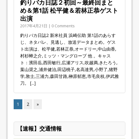
釣りバカ日誌２初回～最終回まと
め＆第1話 松平健＆若林正恭ゲスト
出演
2017年4月21日 | 0 Comments
釣りバカ日誌2 新米社員 浜崎伝助 第1話のあらす
じ、ネタバレ、見逃し、放送データまとめ。ゲス
ト出演は、松平健,若林正恭,オードリー,中山由香,
村杉蝉之介,ミッツ・マングローブ 他 。キャス
ト：濱田岳,西田敏行,広瀬アリス,吹越満,きたろう,
葉山奨之,浦井健治,田辺桃子,名高達男,小野了,猪野
学,敦士,三浦力,森田甘路,榊原郁恵,市毛良枝,伊武雅
刀。
[...]
1
2
»
【速報】交通情報