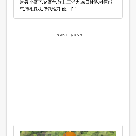
達男,小野了,猪野学,敦士,三浦力,森田甘路,榊原郁
恵,市毛良枝,伊武雅刀 他。
[...]
スポンサｰドリンク