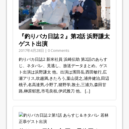
『釣りバカ日誌２』第2話 浜野謙太
ゲスト出演
2017年4月28日 | 0 Comments
釣りバカ日誌2 新米社員 浜崎伝助 第2話のあらす
じ、ネタバレ、見逃し、放送データまとめ。ゲス
ト出演は浜野謙太 他。出演は濱田岳,西田敏行,広
瀬アリス,吹越満,きたろう,葉山奨之,浦井健治,田辺
桃子,名高達男,小野了,猪野学,敦士,三浦力,森田甘
路,榊原郁恵,市毛良枝,伊武雅刀 他。
[...]