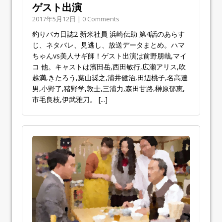
ゲスト出演
2017年5月12日 | 0 Comments
釣りバカ日誌2 新米社員 浜崎伝助 第4話のあらす
じ、ネタバレ、見逃し、放送データまとめ。ハマ
ちゃんvs美人サギ師！ゲスト出演は前野朋哉,マイ
コ 他。キャストは濱田岳,西田敏行,広瀬アリス,吹
越満,きたろう,葉山奨之,浦井健治,田辺桃子,名高達
男,小野了,猪野学,敦士,三浦力,森田甘路,榊原郁恵,
市毛良枝,伊武雅刀。
[...]