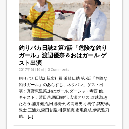
釣りバカ日誌2 第7話「危険な釣り
ガール」渡辺優奈＆おはガール ゲ
スト出演
2017年6月16日 | 0 Comments
釣りバカ日誌2 新米社員 浜崎伝助 第7話「危険な
釣りガール」のあらすじ、ネタバレ。ゲスト出
演：真野恵里菜,おはガール,ダーシャ・寺西 他。
キャスト：濱田岳,西田敏行,広瀬アリス,吹越満,き
たろう,浦井健治,田辺桃子,名高達男,小野了,猪野学,
敦士,三浦力,森田甘路,榊原郁恵,市毛良枝,伊武雅刀
他。
[...]