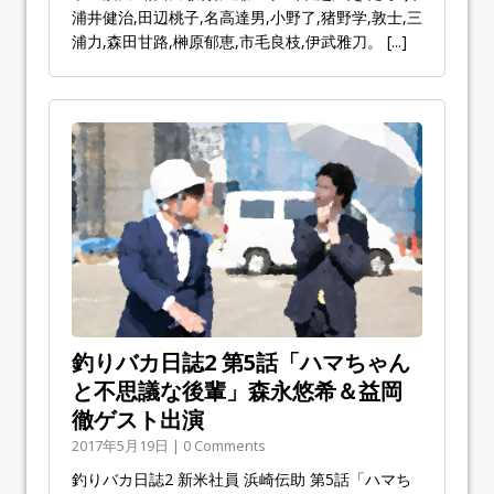
浦井健治,田辺桃子,名高達男,小野了,猪野学,敦士,三
浦力,森田甘路,榊原郁恵,市毛良枝,伊武雅刀。
[...]
釣りバカ日誌2 第5話「ハマちゃん
と不思議な後輩」森永悠希＆益岡
徹ゲスト出演
2017年5月19日 | 0 Comments
釣りバカ日誌2 新米社員 浜崎伝助 第5話「ハマち