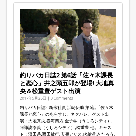
釣りバカ日誌2 第6話「佐々木課長
と恋心」井之頭五郎が登場! 大地真
央＆松重豊ゲスト出演
2017年5月26日 | 0 Comments
釣りバカ日誌2 新米社員 浜崎伝助 第6話「佐々木
課長と恋心」のあらすじ、ネタバレ。ゲスト出
演：大地真央,春海四方,金子学（うしろシティ）,
阿諏訪泰義（うしろシティ）,松重豊 他。キャス
ト：濱田岳,西田敏行,広瀬アリス,吹越満,きたろう,