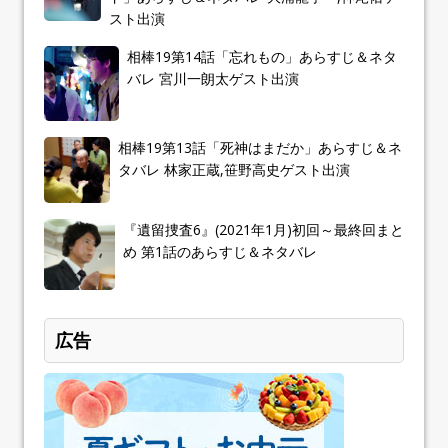
スト出演
相棒19第14話「忘れもの」あらすじ＆ネタ
バレ 宮川一朗太ゲスト出演
相棒19第13話「死神はまだか」あらすじ＆ネ
タバレ 林家正蔵,笹野高史ゲスト出演
『遺留捜査6』(2021年1月)初回～最終回まと
め 第1話のあらすじ＆ネタバレ
広告