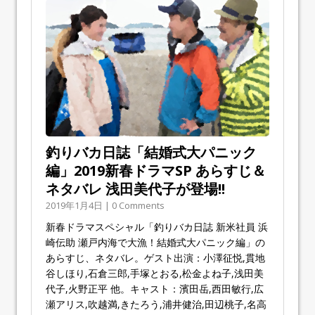
釣りバカ日誌「結婚式大パニック
編」2019新春ドラマSP あらすじ＆
ネタバレ 浅田美代子が登場!!
2019年1月4日 | 0 Comments
新春ドラマスペシャル「釣りバカ日誌 新米社員 浜
崎伝助 瀬戸内海で大漁！結婚式大パニック編」の
あらすじ、ネタバレ。ゲスト出演：小澤征悦,貫地
谷しほり,石倉三郎,手塚とおる,松金よね子,浅田美
代子,火野正平 他。キャスト：濱田岳,西田敏行,広
瀬アリス,吹越満,きたろう,浦井健治,田辺桃子,名高