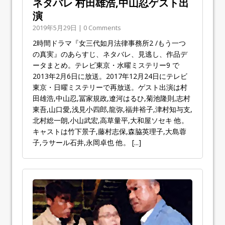
ネタバレ 村田雄浩,中山忍ゲスト出
演
2019年5月29日 | 0 Comments
2時間ドラマ『女三代如月法律事務所2 /もう一つ
の真実』のあらすじ、ネタバレ、見逃し、作品デ
ータまとめ。テレビ東京・水曜ミステリー9 で
2013年2月6日に放送。2017年12月24日にテレビ
東京・日曜ミステリーで再放送。ゲスト出演は村
田雄浩,中山忍,冨家規政,遼河はるひ,菊池隆則,志村
東吾,山口愛,浅見小四郎,龍弥,福井裕子,津村知与支,
北村総一朗,小山武宏,高草量平,大和屋ソセキ 他。
キャストは竹下景子,藤村志保,森脇英理子,大島蓉
子,ラサール石井,永岡卓也 他。
[...]