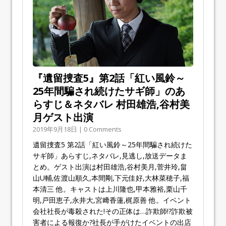
『遺留捜査5』第2話「紅い風鈴～
25年間騙され続けたサギ師」のあ
らすじ＆ネタバレ 村田雄浩,谷村美
月ゲスト出演
2019年9月18日 | 0 Comments
遺留捜査5 第2話「紅い風鈴～25年間騙され続けた
サギ師」あらすじ,ネタバレ,見逃し,放送データま
とめ。ゲスト出演は村田雄浩,谷村美月,菅井玲,畠
山U輔,佐渡山順久,本間剛,下元佳好,大林菜穂子,福
本清三 他。キャストは上川隆也,甲本雅裕,栗山千
明,戸田恵子,永井大,宮﨑香蓮,梶原善 他。イベント
会社社長が毒殺された!その正体は…詐欺師!?詐欺被
害者による報復か?社長が手がけたイベントの出店