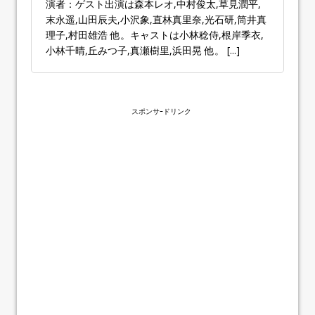
演者：ゲスト出演は森本レオ,中村俊太,草見潤平,
末永遥,山田辰夫,小沢象,直林真里奈,光石研,筒井真
理子,村田雄浩 他。キャストは小林稔侍,根岸季衣,
小林千晴,丘みつ子,真瀬樹里,浜田晃 他。
[...]
スポンサｰドリンク