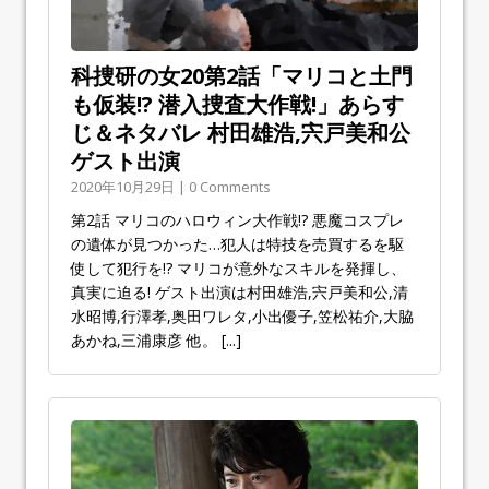
科捜研の女20第2話「マリコと土門
も仮装!? 潜入捜査大作戦!」あらす
じ＆ネタバレ 村田雄浩,宍戸美和公
ゲスト出演
2020年10月29日 | 0 Comments
第2話 マリコのハロウィン大作戦!? 悪魔コスプレ
の遺体が見つかった…犯人は特技を売買するを駆
使して犯行を!? マリコが意外なスキルを発揮し、
真実に迫る! ゲスト出演は村田雄浩,宍戸美和公,清
水昭博,行澤孝,奥田ワレタ,小出優子,笠松祐介,大脇
あかね,三浦康彦 他。
[...]