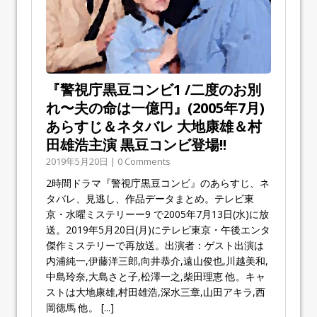
『警視庁黒豆コンビ1 /二度のお別
れ〜夫の命は一億円』(2005年7月)
あらすじ＆ネタバレ 大地康雄＆村
田雄浩主演 黒豆コンビ登場!!
2019年5月20日 | 0 Comments
2時間ドラマ『警視庁黒豆コンビ』のあらすじ、ネ
タバレ、見逃し、作品データまとめ。テレビ東
京・水曜ミステリーー9 で2005年7月13日(水)に放
送。2019年5月20日(月)にテレビ東京・午後エンタ
傑作ミステリーで再放送。出演者：ゲスト出演は
内浦純一,伊藤洋三郎,向井恭介,遠山俊也,川越美和,
中島玲奈,大島さと子,松澤一之,柴田理恵 他。キャ
ストは大地康雄,村田雄浩,深水三章,山田アキラ,西
岡徳馬 他。
[...]