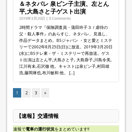
＆ネタバレ 泉ピン子主演、左とん
平,大島さと子ゲスト出演
2019年3月20日 | 0 Comments
2時間ドラマ『保険調査員・蒲田吟子３ / 虐待の
父・殺人事件』のあらすじ、ネタバレ、見逃し、
作品データまとめ。BSジャパン ・女と愛とミステ
リーで2002年8月25日(日)に放送。2019年3月20日
(水)にBSテレ東・ザ・ミステリーで再放送。ゲス
ト出演は左とん平,大島さと子, 大島蓉子,川島令美,
江川有未,石沢徹 他。キャストは泉ピン子,村田雄
浩,藤岡琢也,布川敏和 他。
[...]
1
2
3
»
【速報】交通情報
速報で
電車の運行状況
をまとめています!!