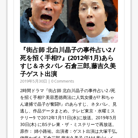
『街占師 北白川晶子の事件占い2 /
死を招く手相!?』(2012年1月)あら
すじ＆ネタバレ 石倉三郎,藤吉久美
子ゲスト出演
2019年5月30日 | 0 Comments
2時間ドラマ『街占師 北白川晶子の事件占い2 /死
を招く手相!? 美容悪徳商法に人気女優が!? 和ちゃ
ん逮捕で晶子が奮闘!!』のあらすじ、ネタバレ、見
逃し、作品データまとめ。テレビ東京・水曜ミス
テリー9 で2012年1月11日(水)に放送。2019年5月
30日(木) にBSテレ東・ザ・ミステリーで再放送。
原作： 姉小路祐。出演者：ゲスト出演は大塚千弘,
伊藤かずえ,石倉三郎,藤吉久美子,IZAM,葉山レイ