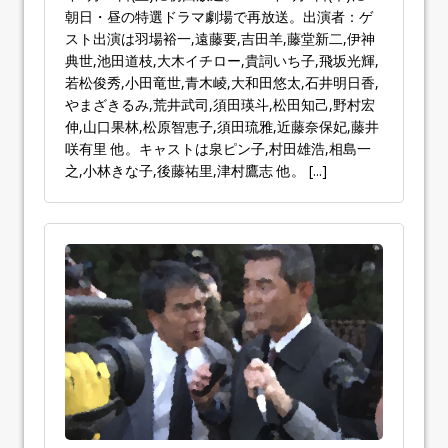
朝日・昼の特選ドラマ劇場で再放送。出演者：ゲ
スト出演は羽場裕一,遠藤要,吉田羊,藤堂新二,伊神
典世,池田道枝,大木イチロー,貴詞いち子,飛坂光輝,
若松俊秀,小田竜世,青木崚,大和田悠太,石井明日香,
やまざきるみ,荒井武司,須田瑛斗,松田知己,野村宏
伸,山口果林,松原智恵子,須田琉雅,近藤奈保妃,藤井
咲有里 他。キャストは泉ピン子,村田雄浩,相島一
之,小林きな子,後藤祐里,津村鷹志 他。
[...]