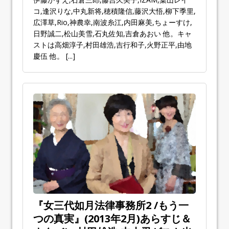
コ,逢沢りな,中丸新将,穂積隆信,藤沢大悟,柳下季里,
広澤草,Rio,神農幸,南波糸江,内田麻美,ちょーすけ,
日野誠二,松山美雪,石丸佐知,吉倉あおい 他。キャ
ストは高畑淳子,村田雄浩,吉行和子,火野正平,由地
慶伍 他。
[...]
『女三代如月法律事務所2 /もう一
つの真実』(2013年2月)あらすじ＆