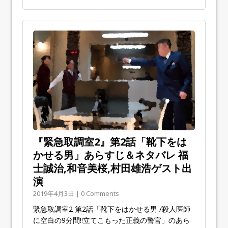
『緊急取調室2』第2話「靴下をは
かせる男」あらすじ＆ネタバレ 福
士誠治,和音美桜,村田雄浩ゲスト出
演
2019年4月3日 | 0 Comments
緊急取調室2 第2話「靴下をはかせる男 /殺人医師
に空白の9分間!!立てこもった正義の警官」のあら