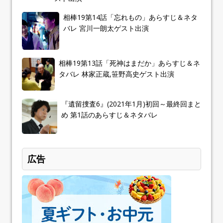
相棒19第14話「忘れもの」あらすじ＆ネタ
バレ 宮川一朗太ゲスト出演
相棒19第13話「死神はまだか」あらすじ＆ネ
タバレ 林家正蔵,笹野高史ゲスト出演
『遺留捜査6』(2021年1月)初回～最終回まと
め 第1話のあらすじ＆ネタバレ
広告