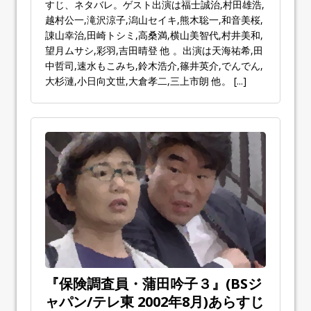
すじ、ネタバレ。ゲスト出演は福士誠治,村田雄浩,
越村公一,滝沢涼子,潟山セイキ,熊木聡一,和音美桜,
諌山幸治,田崎トシミ,高桑満,横山美智代,村井美和,
望月ムサシ,彩羽,吉田晴登 他 。出演は天海祐希,田
中哲司,速水もこみち,鈴木浩介,篠井英介,でんでん,
大杉漣,小日向文世,大倉孝二,三上市朗 他。
[...]
『保険調査員・蒲田吟子３』(BSジ
ャパン/テレ東 2002年8月)あらすじ