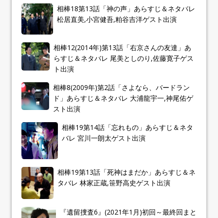
相棒18第13話「神の声」あらすじ＆ネタバレ
松居直美,小宮健吾,粕谷吉洋ゲスト出演
相棒12(2014年)第13話「右京さんの友達」あ
らすじ＆ネタバレ 尾美としのり,佐藤寛子ゲス
ト出演
相棒8(2009年)第2話「さよなら、バードラン
ド」あらすじ＆ネタバレ 大浦龍宇一,神尾佑ゲ
スト出演
相棒19第14話「忘れもの」あらすじ＆ネタ
バレ 宮川一朗太ゲスト出演
相棒19第13話「死神はまだか」あらすじ＆ネ
タバレ 林家正蔵,笹野高史ゲスト出演
『遺留捜査6』(2021年1月)初回～最終回まと