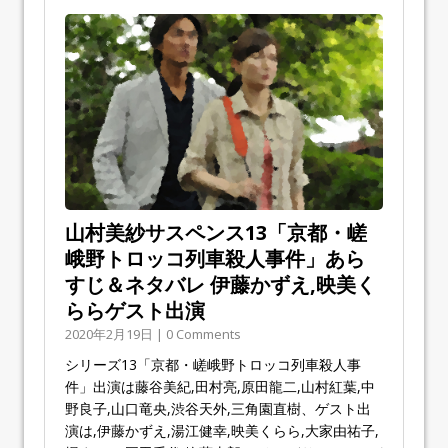
山村美紗サスペンス13「京都・嵯
峨野トロッコ列車殺人事件」あら
すじ＆ネタバレ 伊藤かずえ,映美く
ららゲスト出演
2020年2月19日 | 0 Comments
シリーズ13「京都・嵯峨野トロッコ列車殺人事
件」出演は藤谷美紀,田村亮,原田龍二,山村紅葉,中
野良子,山口竜央,渋谷天外,三角園直樹、ゲスト出
演は,伊藤かずえ,湯江健幸,映美くらら,大家由祐子,