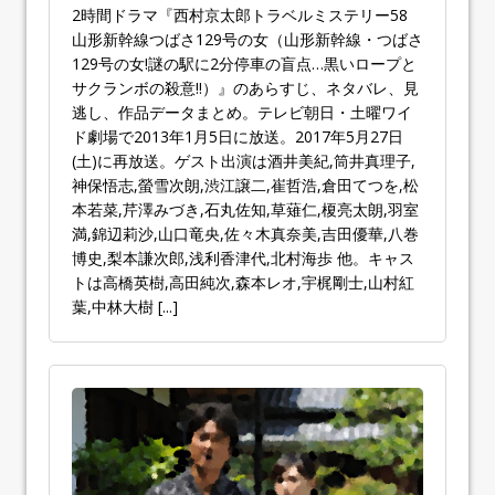
2時間ドラマ『西村京太郎トラベルミステリー58
山形新幹線つばさ129号の女（山形新幹線・つばさ
129号の女!謎の駅に2分停車の盲点…黒いロープと
サクランボの殺意!!）』のあらすじ、ネタバレ、見
逃し、作品データまとめ。テレビ朝日・土曜ワイ
ド劇場で2013年1月5日に放送。2017年5月27日
(土)に再放送。ゲスト出演は酒井美紀,筒井真理子,
神保悟志,螢雪次朗,渋江譲二,崔哲浩,倉田てつを,松
本若菜,芹澤みづき,石丸佐知,草薙仁,榎亮太朗,羽室
満,錦辺莉沙,山口竜央,佐々木真奈美,吉田優華,八巻
博史,梨本謙次郎,浅利香津代,北村海歩 他。キャス
トは高橋英樹,高田純次,森本レオ,宇梶剛士,山村紅
葉,中林大樹
[...]