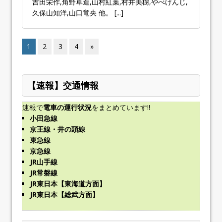
吉田栄作,角野卓造,山村紅葉,村井美樹,やべけんじ,
久保山知洋,山口竜央 他。
[...]
1
2
3
4
»
【速報】交通情報
速報で
電車の運行状況
をまとめています!!
小田急線
京王線・井の頭線
東急線
京急線
JR山手線
JR常磐線
JR東日本【東海道方面】
JR東日本【総武方面】