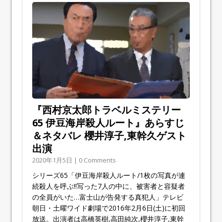
『西村京太郎トラベルミステリー
65 伊豆海岸殺人ルート』あらすじ
＆ネタバレ 櫻井淳子,東幹久ゲスト
出演
2020年1月5日 | 0 Comments
シリーズ65「伊豆海岸殺人ルート/1枚の写真が連
続殺人を呼ぶ!!写った7人の中に、被害者と容疑者
の全員がいた…富士山が告発する真犯人」テレビ
朝日・土曜ワイド劇場で2016年2月6日(土)に初回
放送。出演者は高橋英樹,高田純次,櫻井淳子,東幹