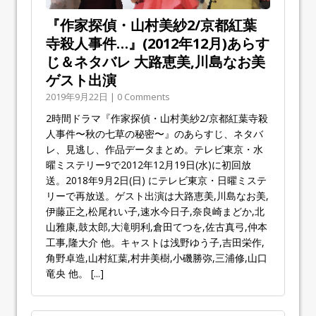
『作家探偵・山村美紗2/京都紅葉
寺殺人事件…』(2012年12月)あらす
じ＆ネタバレ 大路恵美,川島なお美
ゲスト出演
2019年9月22日 | 0 Comments
2時間ドラマ『作家探偵・山村美紗2/京都紅葉寺殺
人事件〜秋の七草の秘密〜』のあらすじ、ネタバ
レ、見逃し、作品データまとめ。テレビ東京・水
曜ミステリー9で2012年12月19日(水)に初回放
送。2018年9月2日(日) にテレビ東京・日曜ミステ
リーで再放送。ゲスト出演は大路恵美,川島なお美,
伊藤正之,松尾れい子,速水今日子,奈良崎まどか,北
山雅康,鼓太郎,大滝明利,倉田てつを,佐古真弓,仲本
工事,隆大介 他。キャストは浅野ゆう子,吉田栄作,
角野卓造,山村紅葉,村井美樹,小磯勝弥,三浦修,山口
竜央 他。
[...]