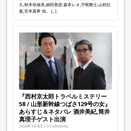
久,秋本奈緒美,細田善彦,森本レオ,宇梶剛士,山村紅
葉,宮本真希 他。
[...]
『西村京太郎トラベルミステリー
58 / 山形新幹線つばさ129号の女』
あらすじ＆ネタバレ 酒井美紀,筒井
真理子ゲスト出演
2020年1月4日 | 0 Comments