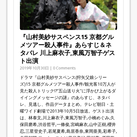
『山村美紗サスペンス15 京都グル
メツアー殺人事件』あらすじ＆ネ
タバレ 川上麻衣子,東風万智子ゲス
ト出演
2019年10月30日 | 0 Comments
ドラマ『山村美紗サスペンス(狩矢父娘シリー
ズ)15 京都グルメツアー殺人事件/観光客10万人が
見た殺人トリック!?“五山送り火"に浮かび上がるダ
イイングメッセージの謎』のあらすじ、ネタバ
レ、見逃し、作品データまとめ。テレビ朝日・土
曜ワイド劇場で2013年10月5日放送。ゲスト出演
は、林泰文,川上麻衣子,東風万智子,小橋めぐみ,久
保田磨希,渋谷哲平,一條俊,宮嶋麻衣,山中正樹,櫻井
忍,三星登史子,若尾夏希,島居香奈,東岡亜美,彩希子,