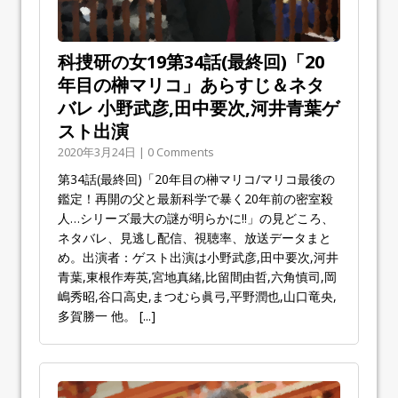
科捜研の女19第34話(最終回)「20
年目の榊マリコ」あらすじ＆ネタ
バレ 小野武彦,田中要次,河井青葉ゲ
スト出演
2020年3月24日 | 0 Comments
第34話(最終回)「20年目の榊マリコ/マリコ最後の
鑑定！再開の父と最新科学で暴く20年前の密室殺
人…シリーズ最大の謎が明らかに!!」の見どころ、
ネタバレ、見逃し配信、視聴率、放送データまと
め。出演者：ゲスト出演は小野武彦,田中要次,河井
青葉,東根作寿英,宮地真緒,比留間由哲,六角慎司,岡
嶋秀昭,谷口高史,まつむら眞弓,平野潤也,山口竜央,
多賀勝一 他。
[...]