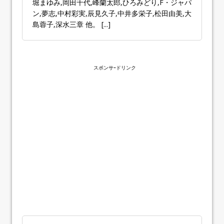
堀まゆみ,岡田千代,峰蘭太郎,ひろみどり,F・ジャパ
ン,夢志,中村彩実,辰見久子,中井多栄子,松田由美,大
島蓉子,深水三章 他。
[...]
スポンサｰドリンク