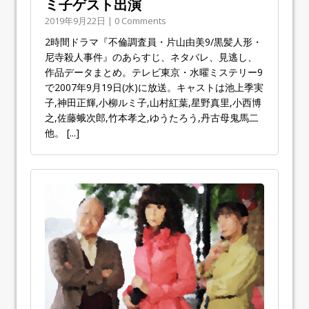
ミ子ゲスト出演
2019年9月22日 | 0 Comments
2時間ドラマ『不倫調査員・片山由美9/黒髪人形・
尼寺殺人事件』のあらすじ、ネタバレ、見逃し、
作品データまとめ。テレビ東京・水曜ミステリー9
で2007年9月19日(水)に放送。キャストは池上季実
子,神田正輝,小柳ルミ子,山村紅葉,星野真里,小西博
之,佐藤蛾次郎,竹本孝之,ゆうたろう,丹古母鬼馬二
他。
[...]