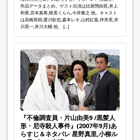
作品データまとめ。ゲスト出演は比留間由哲,井上
和香,宮本真希,映美くらら,今井雅之 他。キャスト
は高橋英樹,愛川欽也,森本レオ,山村紅葉,伴杏里,井
川晃一,井川大輔 他。
[...]
『不倫調査員・片山由美9 /黒髪人
形・尼寺殺人事件』(2007年9月)あ
らすじ＆ネタバレ 星野真里,小柳ル