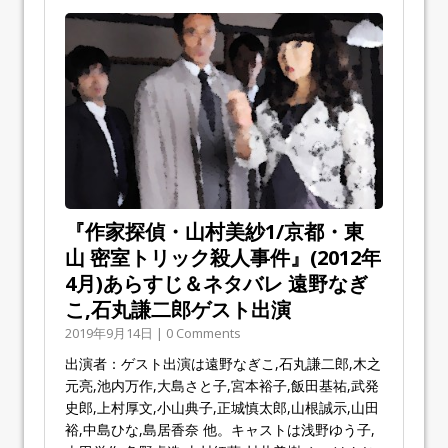
『作家探偵・山村美紗1/京都・東
山 密室トリック殺人事件』(2012年
4月)あらすじ＆ネタバレ 遠野なぎ
こ,石丸謙二郎ゲスト出演
2019年9月14日 | 0 Comments
出演者：ゲスト出演は遠野なぎこ,石丸謙二郎,木之
元亮,池内万作,大島さと子,宮本裕子,飯田基祐,武発
史郎,上村厚文,小山典子,正城慎太郎,山根誠示,山田
裕,中島ひな,島居香奈 他。キャストは浅野ゆう子,