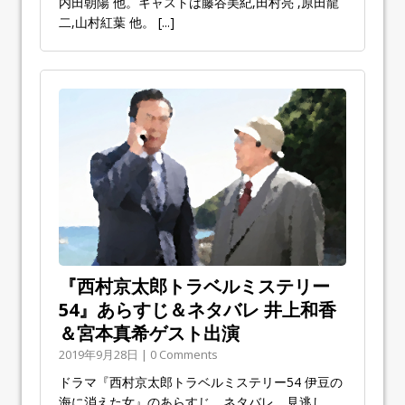
内田朝陽 他。キャストは藤谷美紀,田村亮 ,原田龍
二,山村紅葉 他。
[...]
『西村京太郎トラベルミステリー
54』あらすじ＆ネタバレ 井上和香
＆宮本真希ゲスト出演
2019年9月28日 | 0 Comments
ドラマ『西村京太郎トラベルミステリー54 伊豆の
海に消えた女』のあらすじ、ネタバレ、見逃し、