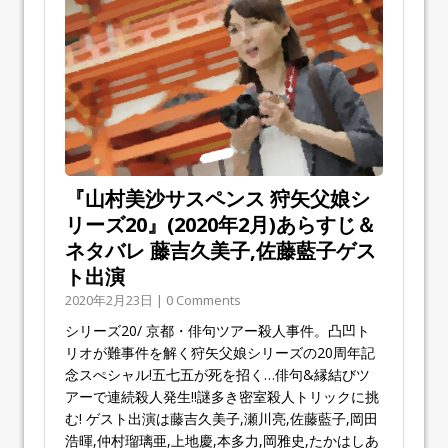
『山村美沙サスペンス 狩矢父娘シ
リーズ20』(2020年2月)あらすじ＆
ネタバレ 藤吉久美子,佐藤藍子ゲス
ト出演
2020年2月23日 | 0 Comments
シリーズ20/ 京都・俳句ツアー殺人事件。凸凹ト
リオが難事件を解く狩矢父娘シリーズの20周年記
念スぺシャル!五七五が死を招く…俳句&縁結びツ
アーで連続殺人発生!!謎多き密室殺人トリックに挑
む! ゲスト出演は藤吉久美子,瀬川亮,佐藤藍子,岡田
浩暉,仲村瑠璃亜,上地慶,本多力,岡雅史,たかはしあ