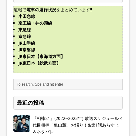
速報で
電車の運行状況
をまとめています!!
小田急線
京王線・井の頭線
東急線
京急線
JR山手線
JR常磐線
JR東日本【東海道方面】
JR東日本【総武方面】
最近の投稿
『相棒21』(2022~2023年) 放送スケジュール 4
代目相棒「亀山薫」お帰り！&第1話あらすじ
＆ネタバレ