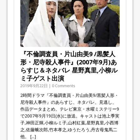
『不倫調査員・片山由美9 /黒髪人
形・尼寺殺人事件』(2007年9月)あ
らすじ＆ネタバレ 星野真里,小柳ル
ミ子ゲスト出演
2019年9月22日 | 0 Comments
2時間ドラマ『不倫調査員・片山由美9/黒髪人形・
尼寺殺人事件』のあらすじ、ネタバレ、見逃し、
作品データまとめ。テレビ東京・水曜ミステリー9
で2007年9月19日(水)に放送。キャストは池上季実
子,神田正輝,小柳ルミ子,山村紅葉,星野真里,小西博
之,佐藤蛾次郎,竹本孝之,ゆうたろう,丹古母鬼馬二
他。
[...]