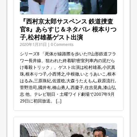
『西村京太郎サスペンス 鉄道捜査
官8』あらすじ＆ネタバレ 根本りつ
子,松村雄基ゲスト出演
2020年1月31日 | 0 Comments
シリーズ8 「死体が線路際を歩いた!?山形鉄道フラ
ワー長井線、狙われた終着駅!密室列車内の泥だら
け毒殺トリック」。ゲスト出演は松村雄基,小沢真
珠,根本りつ子,小西博之,中根徹,いとうあいこ,根本
はるみ,三原珠紀,佐渡稔,大森うたえもん,萩原流行,
菅野浩司,國井有,橋山勇人,西慶子,住吉晃典,漆山弘
志 他。テレビ朝日・土曜ワイド劇場で2007年9月
29日に初回放送。
[...]