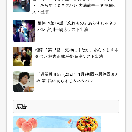
ド」あらすじ＆ネタバレ 大浦龍宇一,神尾佑ゲ
スト出演
相棒19第14話「忘れもの」あらすじ＆ネタ
バレ 宮川一朗太ゲスト出演
相棒19第13話「死神はまだか」あらすじ＆ネ
タバレ 林家正蔵,笹野高史ゲスト出演
『遺留捜査6』(2021年1月)初回～最終回まと
め 第1話のあらすじ＆ネタバレ
広告