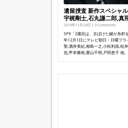
遺留捜査 新作スペシャル2(
宇梶剛士,石丸謙二郎,真
2019年11月24日 | 0 Comments
SP9「2週目は、古ぼけた鍵が糸村を
年12月1日にテレビ朝日・日曜プラ
聖,酒井美紀,相島一之,小松利昌,松
也,甲本雅裕,栗山千明,戸田恵子 他