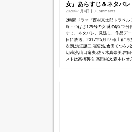
女』あらすじ＆ネタバレ
2020年1月4日 | 0 Comments
2時間ドラマ『西村京太郎トラベルミ
線・つばさ129号の女!謎の駅に2
すじ、ネタバレ、見逃し、作品データ
日に放送。2017年5月27日(土)
次朗,渋江譲二,崔哲浩,倉田てつを,
辺莉沙,山口竜央,佐々木真奈美,吉田
ストは高橋英樹,高田純次,森本レオ