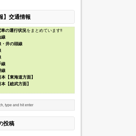
報】交通情報
電車の運行状況
をまとめています!!
急線
線・井の頭線
線
線
手線
磐線
東日本【東海道方面】
東日本【総武方面】
の投稿