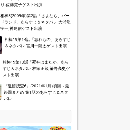
り,佐藤寛子ゲスト出演
相棒8(2009年)第2話「さよなら、バー
ドランド」あらすじ＆ネタバレ 大浦龍
宇一,神尾佑ゲスト出演
相棒19第14話「忘れもの」あらすじ
＆ネタバレ 宮川一朗太ゲスト出演
相棒19第13話「死神はまだか」あら
すじ＆ネタバレ 林家正蔵,笹野高史ゲ
スト出演
『遺留捜査6』(2021年1月)初回～最
終回まとめ 第1話のあらすじ＆ネタ
バレ