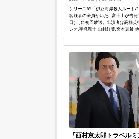
シリーズ65「伊豆海岸殺人ルート/
容疑者の全員がいた…富士山が告発す
日(土)に初回放送。出演者は高橋英樹
レオ,宇梶剛士,山村紅葉,宮本真希 
『西村京太郎トラベルミス