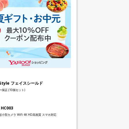
h Style フェイスシールド
保証 (10個セット)
 HC003
小型カメラ WiFi 4K HD高画質 スマホ対応