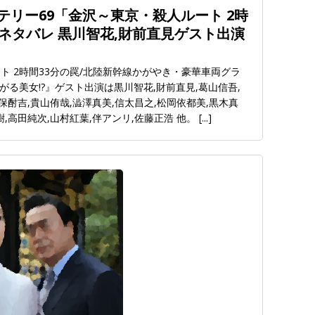
リー69「金沢～東京・殺人ルート 2時
ネタバレ 黒川智花,財前直見ゲスト出演
ト 2時間33分の罠/北陸新幹線かがやき・豪華車両グラ
る美女!?』ゲスト出演は黒川智花,財前直見,葛山信吾,
保酎吉,貴山侑哉,澁澤真美,信太昌之,松岡依都美,黒木真
,高田純次,山村紅葉,伴アンリ,佐藤正浩 他。
[...]