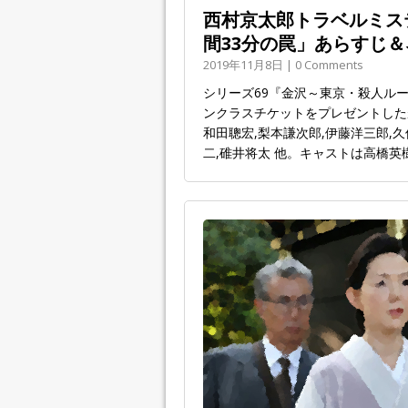
西村京太郎トラベルミステ
間33分の罠」あらすじ＆
2019年11月8日 | 0 Comments
シリーズ69『金沢～東京・殺人ルー
ンクラスチケットをプレゼントしたが
和田聰宏,梨本謙次郎,伊藤洋三郎,久
二,碓井将太 他。キャストは高橋英樹