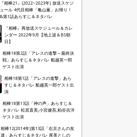
『相棒21』(2022~2023年) 放送スケジ
ュール 4代目相棒「亀山薫」お帰り！
&第1話あらすじ＆ネタバレ
『相棒』再放送スケジュール＆カレ
ンダー 2022年9月【地上波＆BS朝
日】
相棒18第2話「アレスの進撃～最終決
戦」あらすじ＆ネタバレ 船越英一郎
ゲスト出演
相棒18第1話「アレスの進撃」あら
すじ＆ネタバレ 船越英一郎ゲスト出
演
相棒18第13話「神の声」あらすじ＆
ネタバレ 松居直美,小宮健吾,粕谷吉洋
ゲスト出演
相棒12(2014年)第13話「右京さんの友
達」あらすじ＆ネタバレ 尾美としの