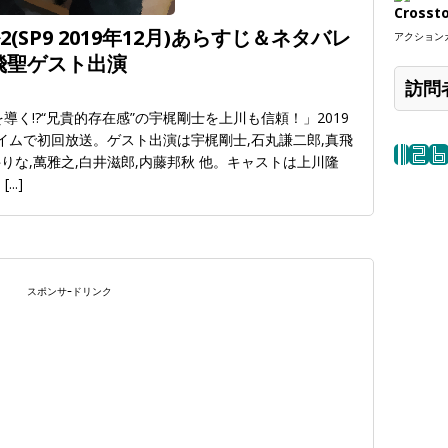
Crosst
SP9 2019年12月)あらすじ＆ネタバレ
アクションカ
飛聖ゲスト出演
訪問
導く!?“兄貴的存在感”の宇梶剛士を上川も信頼！」2019
イムで初回放送。ゲスト出演は宇梶剛士,石丸謙二郎,真飛
井りな,萬雅之,白井滋郎,内藤邦秋 他。キャストは上川隆
。
[...]
スポンサｰドリンク