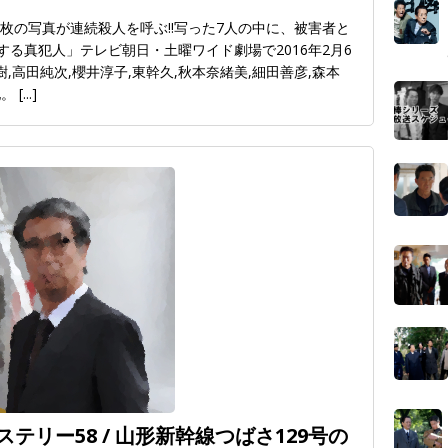
1枚の写真が連続殺人を呼ぶ!!写った7人の中に、被害者と
る真犯人」テレビ朝日・土曜ワイド劇場で2016年2月6
,高田純次,櫻井淳子,東幹久,秋本奈緒美,細田善彦,森本
他。
[...]
テリー58 / 山形新幹線つばさ129号の