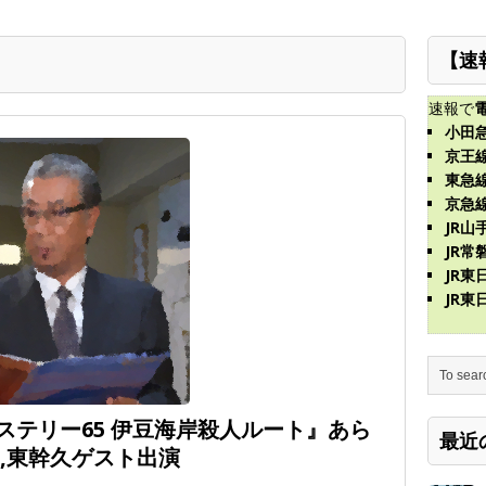
【速
速報で
小田
京王
東急
京急
JR山
JR常
JR
JR
ステリー65 伊豆海岸殺人ルート』あら
最近
,東幹久ゲスト出演