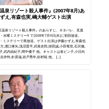
温泉リゾート殺人事件』(2007年8月)あ
ずえ,有森也実,嶋大輔ゲスト出演
伊豆温泉リゾート殺人事件』のあらすじ、ネタバレ、見逃
曜ミステリー9 で2008年7月9日(水)に初回放送。
東・ザ・ミステリーで再放送。ゲスト出演は伊藤かずえ,有森也
方,溝口琢矢,浅沼晋平,武発史郎,掛田誠,小田竜世,石沢徹,
子,武内由紀子,間中優子 他。キャストは泉ピン子,小日向
,吉井怜,針原滋,岩戸秀年,杉村暁 他。
[...]