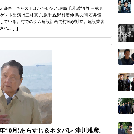
人事件」キャストはかたせ梨乃,尾崎千瑛,渡辺哲,三林京
。ゲスト出演は三林京子,原千晶,野村宏伸,鳥羽潤,石井愃一
している。村でのダム建設計画で村民が対立。建設業者
され…
[...]
2年10月)あらすじ＆ネタバレ 津川雅彦,