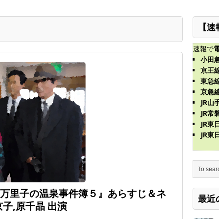
【速
速報で
小田
京王
東急
京急
JR山
JR常
JR
JR
岡万里子の温泉事件簿５』あらすじ＆ネ
最近
子,原千晶 出演