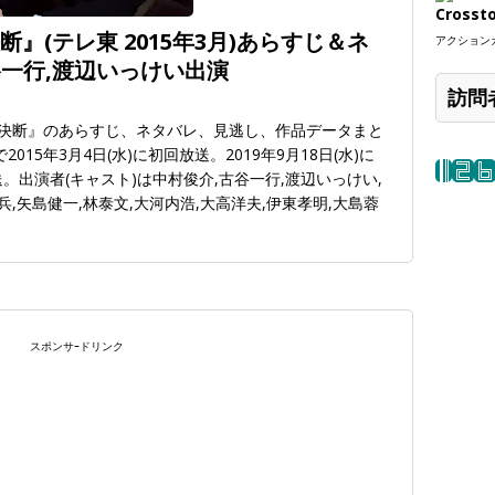
Crosst
』(テレ東 2015年3月)あらすじ＆ネ
アクションカ
谷一行,渡辺いっけい出演
訪問
 決断』のあらすじ、ネタバレ、見逃し、作品データまと
15年3月4日(水)に初回放送。2019年9月18日(水)に
。出演者(キャスト)は中村俊介,古谷一行,渡辺いっけい,
兵,矢島健一,林泰文,大河内浩,大高洋夫,伊東孝明,大島蓉
スポンサｰドリンク