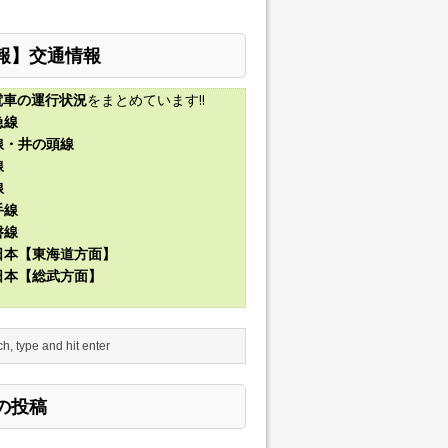
報】交通情報
電車の運行状況
をまとめています!!
急線
線・井の頭線
線
線
手線
磐線
東日本【東海道方面】
東日本【総武方面】
の投稿