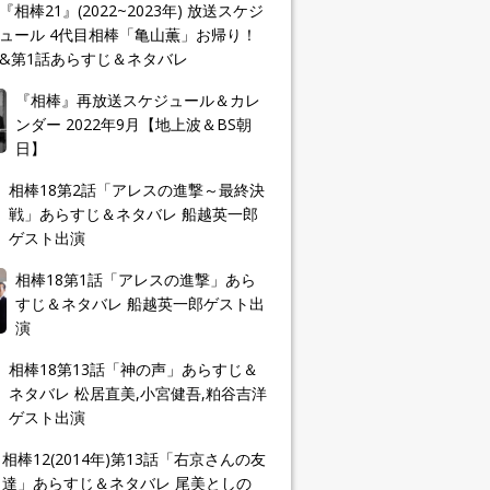
『相棒21』(2022~2023年) 放送スケジ
ュール 4代目相棒「亀山薫」お帰り！
&第1話あらすじ＆ネタバレ
『相棒』再放送スケジュール＆カレ
ンダー 2022年9月【地上波＆BS朝
日】
相棒18第2話「アレスの進撃～最終決
戦」あらすじ＆ネタバレ 船越英一郎
ゲスト出演
相棒18第1話「アレスの進撃」あら
すじ＆ネタバレ 船越英一郎ゲスト出
演
相棒18第13話「神の声」あらすじ＆
ネタバレ 松居直美,小宮健吾,粕谷吉洋
ゲスト出演
相棒12(2014年)第13話「右京さんの友
達」あらすじ＆ネタバレ 尾美としの