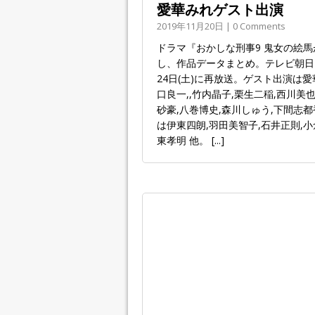
愛華みれゲスト出演
2019年11月20日 | 0 Comments
ドラマ『おかしな刑事9 鬼女の絵
し、作品データまとめ。テレビ朝日・土
24日(土)に再放送。ゲスト出演は愛
口良一,,竹内晶子,栗生二稲,西川美
砂豪,八巻博史,森川しゅう,下間志都
は伊東四朗,羽田美智子,石井正則,小
東孝明 他。
[...]