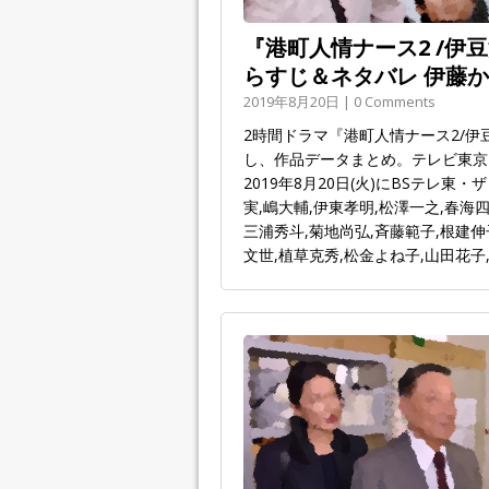
『港町人情ナース2 /伊豆
らすじ＆ネタバレ 伊藤か
2019年8月20日 | 0 Comments
2時間ドラマ『港町人情ナース2/
し、作品データまとめ。テレビ東京・水
2019年8月20日(火)にBSテレ
実,嶋大輔,伊東孝明,松澤一之,春海四
三浦秀斗,菊地尚弘,斉藤範子,根建伸
文世,植草克秀,松金よね子,山田花子