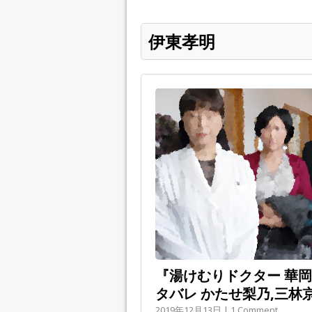
伊東孝明
『湯けむりドクター 華
タバレ かたせ梨乃,三林京
2019年12月13日 | 1 Comment