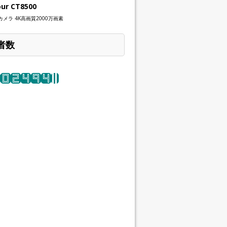
our CT8500
メラ 4K高画質2000万画素
者数