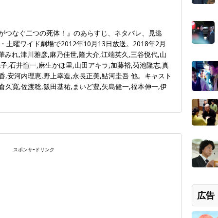
馬がつなぐ二つの死体！』のあらすじ、ネタバレ、見逃
曜ワイド劇場で2012年10月13日放送。2018年2月
華みれ,津川雅彦,麻乃佳世,隆大介,江端英久,三谷悦代,山
也子,石井愃一,麻生かほ里,山田アキラ,加藤裕,菊池隆志,真
香,安河内理恵,野上幸造,永長正美,鮎河圭吾 他。キャスト
倉久寛,佐渡稔,飯田基祐,まいど豊,矢島健一,福本伸一,伊
スポンサｰドリンク
広告