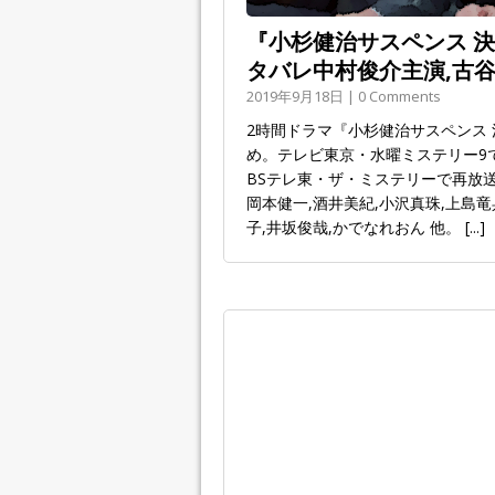
『小杉健治サスペンス 決断
タバレ中村俊介主演,古
2019年9月18日 | 0 Comments
2時間ドラマ『小杉健治サスペンス
め。テレビ東京・水曜ミステリー9で20
BSテレ東・ザ・ミステリーで再放送
岡本健一,酒井美紀,小沢真珠,上島竜
子,井坂俊哉,かでなれおん 他。
[...]