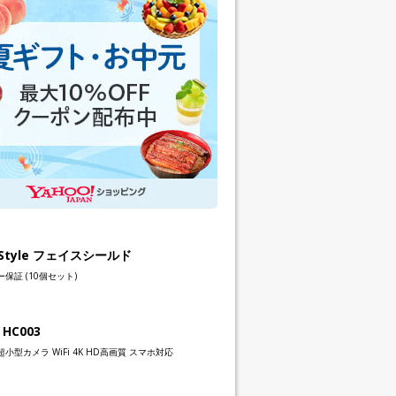
h Style フェイスシールド
保証 (10個セット)
 HC003
小型カメラ WiFi 4K HD高画質 スマホ対応