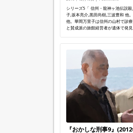
シリーズ5「 信州・龍神ヶ池伝説殺
子,坂本亮介,黒田尚樹,三波豊和 他
他。華岡万里子は信州の山村で診療
と賛成派の旅館経営者が遺体で発見
『おかしな刑事9』(201