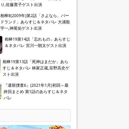
り,佐藤寛子ゲスト出演
相棒8(2009年)第2話「さよなら、バー
ドランド」あらすじ＆ネタバレ 大浦龍
宇一,神尾佑ゲスト出演
相棒19第14話「忘れもの」あらすじ
＆ネタバレ 宮川一朗太ゲスト出演
相棒19第13話「死神はまだか」あら
すじ＆ネタバレ 林家正蔵,笹野高史ゲ
スト出演
『遺留捜査6』(2021年1月)初回～最
終回まとめ 第1話のあらすじ＆ネタ
バレ