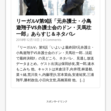
リーガルV第9話「元弁護士・小鳥
遊翔子VS弁護士会のドン・天馬壮
一郎」あらすじ＆ネタバレ
2018年12月13日 | 0 Comments
『リーガルV』第9話「いよいよ最終回!!元弁護士・
小鳥遊翔子VS弁護士会のドン・天馬壮一郎…法廷
で最終決戦!!」の見どころ、ネタバレ、見逃し放送
データまとめ。ゲスト出演は保田紗友,寛一郎,速水
もこみち 他。キャストは米倉涼子,向井理,林遣都,
菜々緒,荒川良々,内藤理沙,宮本茉由,安達祐実,三浦
翔平,勝村政信,小日向文世,高橋英樹 他。
[...]
スポンサｰドリンク