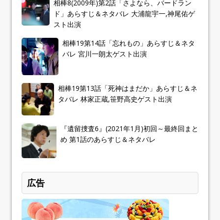
相棒8(2009年)第2話「さよなら、バードラン
ド」あらすじ＆ネタバレ 大浦龍宇一,神尾佑ゲ
スト出演
相棒19第14話「忘れもの」あらすじ＆ネタ
バレ 宮川一朗太ゲスト出演
相棒19第13話「死神はまだか」あらすじ＆ネ
タバレ 林家正蔵,笹野高史ゲスト出演
『遺留捜査6』(2021年1月)初回～最終回まと
め 第1話のあらすじ＆ネタバレ
広告