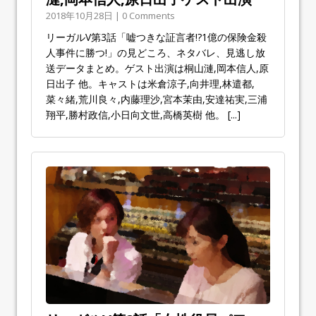
2018年10月28日 | 0 Comments
リーガルV第3話「嘘つきな証言者!?1億の保険金殺
人事件に勝つ!」の見どころ、ネタバレ、見逃し放
送データまとめ。ゲスト出演は桐山漣,岡本信人,原
日出子 他。キャストは米倉涼子,向井理,林遣都,
菜々緒,荒川良々,内藤理沙,宮本茉由,安達祐実,三浦
翔平,勝村政信,小日向文世,高橋英樹 他。
[...]