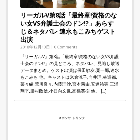
リーガルV第8話「最終章!資格のな
い女VS弁護士会のドン!?」あらす
じ＆ネタバレ 速水もこみちゲスト
出演
2018年12月13日 | 0 Comments
『リーガルV』第8話「最終章!資格のない女VS弁護
士会のドン!?」の見どころ、ネタバレ、見逃し放送
データまとめ。ゲスト出演は保田紗友,寛一郎,速水
もこみち 他。キャストは米倉涼子,向井理,林遣都,
菜々緒,荒川良々,内藤理沙,宮本茉由,安達祐実,三浦
翔平,勝村政信,小日向文世,高橋英樹 他。
[...]
スポンサｰドリンク