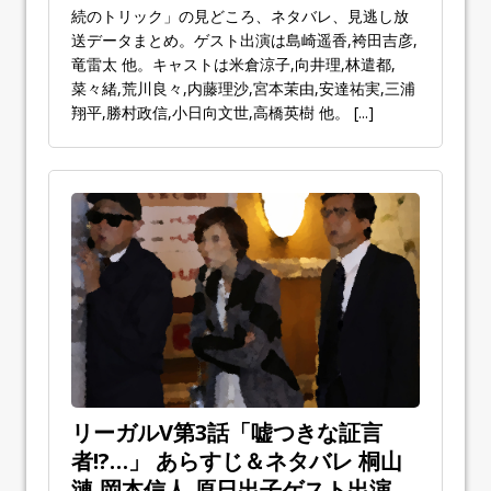
続のトリック」の見どころ、ネタバレ、見逃し放
送データまとめ。ゲスト出演は島崎遥香,袴田吉彦,
竜雷太 他。キャストは米倉涼子,向井理,林遣都,
菜々緒,荒川良々,内藤理沙,宮本茉由,安達祐実,三浦
翔平,勝村政信,小日向文世,高橋英樹 他。
[...]
リーガルV第3話「嘘つきな証言
者!?…」 あらすじ＆ネタバレ 桐山
漣,岡本信人,原日出子ゲスト出演