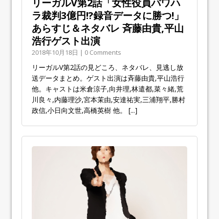
リーガルV第2話「女性役員パワハ
ラ裁判3億円!?録音データに勝つ!」
あらすじ＆ネタバレ 斉藤由貴,平山
浩行ゲスト出演
2018年10月18日 | 0 Comments
リーガルV第2話の見どころ、ネタバレ、見逃し放
送データまとめ。ゲスト出演は斉藤由貴,平山浩行
他。キャストは米倉涼子,向井理,林遣都,菜々緒,荒
川良々,内藤理沙,宮本茉由,安達祐実,三浦翔平,勝村
政信,小日向文世,高橋英樹 他。
[...]