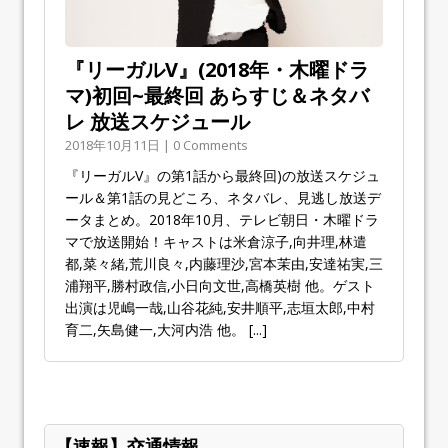
『リーガルV』(2018年・木曜ドラ
マ)初回~最終回 あらすじ＆ネタバ
レ 放送スケジュール
2018年10月11日 | 0 Comments
『リーガルV』の第1話から最終回)の放送スケジュ
ール＆第1話の見どころ、ネタバレ、見逃し放送デ
ータまとめ。2018年10月、テレビ朝日・木曜ドラ
マで放送開始！キャストは米倉涼子,向井理,林遣
都,菜々緒,荒川良々,内藤理沙,宮本茉由,安達祐実,三
浦翔平,勝村政信,小日向文世,高橋英樹 他。ゲスト
出演は児嶋一哉,山谷花純,安井順平,志垣太郎,中村
育二,矢島健一,大河内浩 他。
[...]
【速報】交通情報