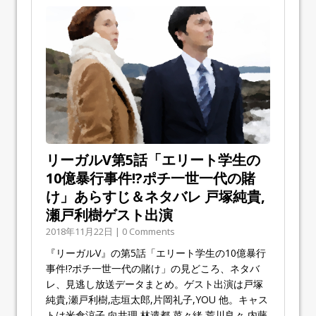
リーガルV第5話「エリート学生の
10億暴行事件!?ポチ一世一代の賭
け」あらすじ＆ネタバレ 戸塚純貴,
瀬戸利樹ゲスト出演
2018年11月22日 | 0 Comments
『リーガルV』の第5話「エリート学生の10億暴行
事件!?ポチ一世一代の賭け」の見どころ、ネタバ
レ、見逃し放送データまとめ。ゲスト出演は戸塚
純貴,瀬戸利樹,志垣太郎,片岡礼子,YOU 他。キャス
トは米倉涼子,向井理,林遣都,菜々緒,荒川良々,内藤