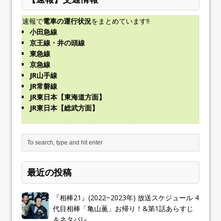
速報で
電車の運行状況
をまとめています!!
小田急線
京王線・井の頭線
東急線
京急線
JR山手線
JR常磐線
JR東日本【東海道方面】
JR東日本【総武方面】
最近の投稿
『相棒21』(2022~2023年) 放送スケジュール 4
代目相棒「亀山薫」お帰り！&第1話あらすじ
＆ネタバレ