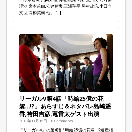
理沙,宮本茉由,安達祐実,三浦翔平,勝村政信,小日向
文世,高橋英樹 他。
[...]
リーガルV第4話「時給25億の花
嫁…!?」あらすじ＆ネタバレ島崎遥
香,袴田吉彦,竜雷太ゲスト出演
2018年11月15日 | 0 Comments
『リーガルV』の第4話「時給25億の花嫁…!?遺産相