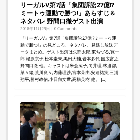
リーガルV第7話「集団訴訟27億!?
ミートゥ運動で勝つ!」あらすじ＆
ネタバレ 野間口徹ゲスト出演
2018年11月29日 | 0 Comments
『リーガルV』第7話「集団訴訟27億!?ミートゥ運
動で勝つ!」の見どころ、ネタバレ、見逃し放送デ
ータまとめ。ゲスト出演は矢部太郎,東ちづる,寛一
郎,楊原京子,松本圭未,黒田大輔,岩本多代,国広富之,
野間口徹 他。キャストは米倉涼子,向井理,林遣都,
菜々緒,荒川良々,内藤理沙,宮本茉由,安達祐実,三浦
翔平,勝村政信,小日向文世,高橋英樹 他。
[...]