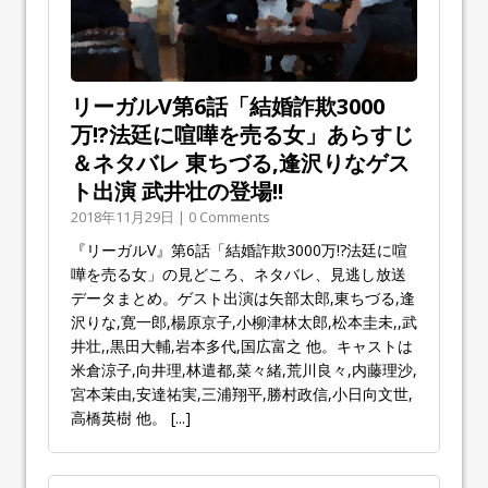
リーガルV第6話「結婚詐欺3000
万!?法廷に喧嘩を売る女」あらすじ
＆ネタバレ 東ちづる,逢沢りなゲス
ト出演 武井壮の登場!!
2018年11月29日 | 0 Comments
『リーガルV』第6話「結婚詐欺3000万!?法廷に喧
嘩を売る女」の見どころ、ネタバレ、見逃し放送
データまとめ。ゲスト出演は矢部太郎,東ちづる,逢
沢りな,寛一郎,楊原京子,小柳津林太郎,松本圭未,,武
井壮,,黒田大輔,岩本多代,国広富之 他。キャストは
米倉涼子,向井理,林遣都,菜々緒,荒川良々,内藤理沙,
宮本茉由,安達祐実,三浦翔平,勝村政信,小日向文世,
高橋英樹 他。
[...]