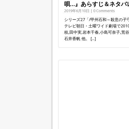
唄…』あらすじ＆ネタバ
2019年6月10日 | 0 Comments
シリーズ27「/甲州石和～殺意の子
テレビ朝日・土曜ワイド劇場で2010
枝,田中実,岩本千春,小島可奈子,荒
石井香帆 他。
[...]