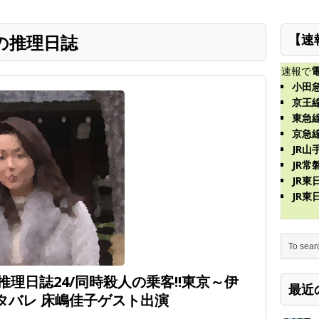
の推理日誌
【速
速報で
小田
京王
東急
京急
JR山
JR常
JR
JR
理日誌24/同時殺人の乗客!!東京～伊
最近
タバレ 床嶋佳子ゲスト出演