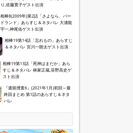
り,佐藤寛子ゲスト出演
相棒8(2009年)第2話「さよなら、バー
ドランド」あらすじ＆ネタバレ 大浦龍
宇一,神尾佑ゲスト出演
相棒19第14話「忘れもの」あらすじ
＆ネタバレ 宮川一朗太ゲスト出演
相棒19第13話「死神はまだか」あら
すじ＆ネタバレ 林家正蔵,笹野高史ゲ
スト出演
『遺留捜査6』(2021年1月)初回～最
終回まとめ 第1話のあらすじ＆ネタ
バレ