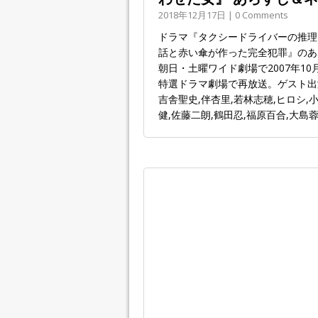
2018年12月17日 | 0 Comments
ドラマ『タクシードライバーの推理
話と赤い傘が作った完全犯罪』のあ
朝日・土曜ワイド劇場で2007年10月
特選ドラマ劇場で再放送。ゲスト出演
吉舎聖史,伴杏里,若林志穂,ヒロシ,
健,佐藤二朗,鶴田忍,福原百合,大島