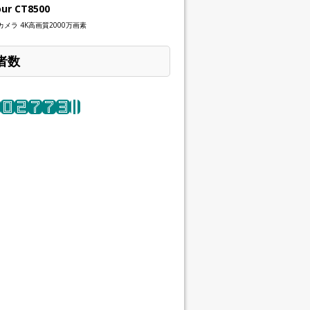
our CT8500
メラ 4K高画質2000万画素
者数