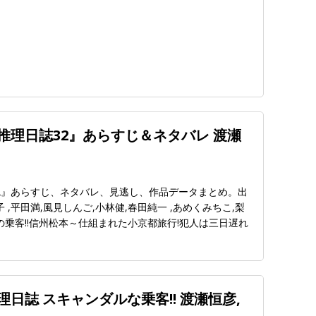
推理日誌32』あらすじ＆ネタバレ 渡瀬
2』あらすじ、ネタバレ、見逃し、作品データまとめ。出
 ,平田満,風見しんご,小林健,春田純一 ,あめくみちこ,梨
の乗客!!信州松本～仕組まれた小京都旅行!犯人は三日遅れ
日誌 スキャンダルな乗客!! 渡瀬恒彦,