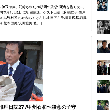
京～伊豆海岸、記録された20秒間の疑惑!?死者を抱く女…」
年9月13日(土)に初回放送。ゲスト出演は床嶋佳子,佐戸
ゃあ,野村昇史,かねちくけんじ,山田アキラ,徳井広基,西興
り,松本留美,沢田雅美 他。
[...]
理日誌27 /甲州石和〜殺意の子守