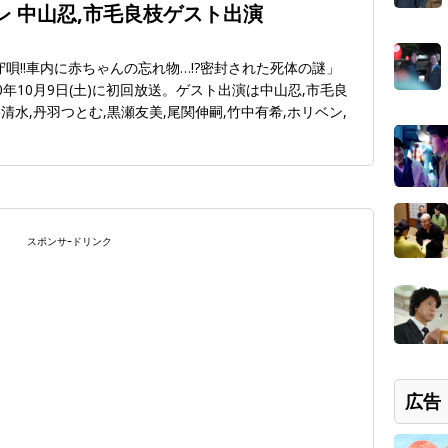
レ 中山忍,市毛良枝ゲスト出演
守唄!!車内に赤ちゃんの忘れ物…!?密封された死体の謎」
年10月9日(土)に初回放送。ゲスト出演は中山忍,市毛良
谷清水,丹羽つとむ,黒瀬友美,尾関伸嗣,竹中有希,ホリベン,
スポンサｰドリンク
広告