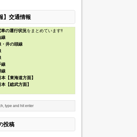
報】交通情報
電車の運行状況
をまとめています!!
急線
線・井の頭線
線
線
手線
磐線
東日本【東海道方面】
東日本【総武方面】
の投稿