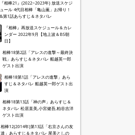
『相棒21』(2022~2023年) 放送スケジ
ュール 4代目相棒「亀山薫」お帰り！
&第1話あらすじ＆ネタバレ
『相棒』再放送スケジュール＆カレ
ンダー 2022年9月【地上波＆BS朝
日】
相棒18第2話「アレスの進撃～最終決
戦」あらすじ＆ネタバレ 船越英一郎
ゲスト出演
相棒18第1話「アレスの進撃」あら
すじ＆ネタバレ 船越英一郎ゲスト出
演
相棒18第13話「神の声」あらすじ＆
ネタバレ 松居直美,小宮健吾,粕谷吉洋
ゲスト出演
相棒12(2014年)第13話「右京さんの友
達」あらすじ＆ネタバレ 尾美としの