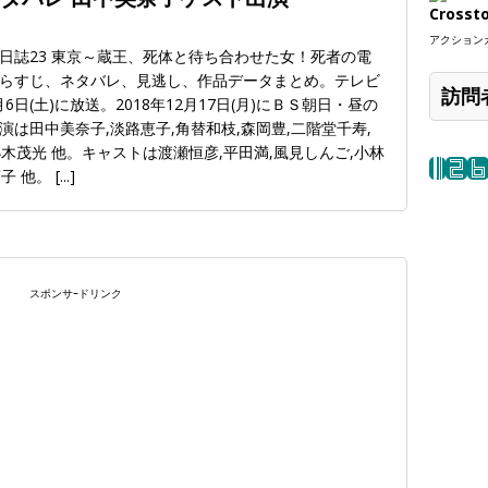
Crosst
アクションカ
日誌23 東京～蔵王、死体と待ち合わせた女！死者の電
らすじ、ネタバレ、見逃し、作品データまとめ。テレビ
訪問
6日(土)に放送。2018年12月17日(月)にＢＳ朝日・昼の
は田中美奈子,淡路恵子,角替和枝,森岡豊,二階堂千寿,
小木茂光 他。キャストは渡瀬恒彦,平田満,風見しんご,小林
蓉子 他。
[...]
スポンサｰドリンク