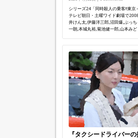
シリーズ24「同時殺人の乗客!!東
テレビ朝日・土曜ワイド劇場で2008
井けん太,伊藤洋三郎,沼田爆,ぶっち
一朗,本城丸裕,菊池健一郎,山本みど
『タクシードライバーの推