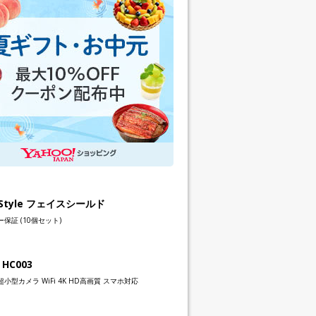
h Style フェイスシールド
保証 (10個セット)
 HC003
小型カメラ WiFi 4K HD高画質 スマホ対応