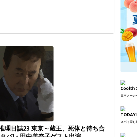
Coolt
日本メーカー
TODAYI
スパイ隠し超
推理日誌23 東京～蔵王、死体と待ち合
ネタバレ 田中美奈子ゲスト出演