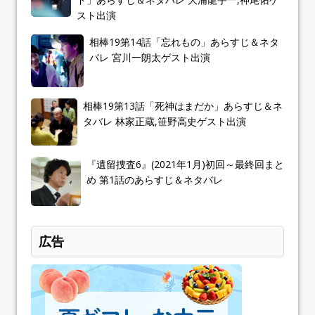
スト出演
相棒19第14話「忘れもの」あらすじ＆ネタ
バレ 宮川一朗太ゲスト出演
相棒19第13話「死神はまだか」あらすじ＆ネ
タバレ 林家正蔵,笹野高史ゲスト出演
『遺留捜査6』(2021年1月)初回～最終回まと
め 第1話のあらすじ＆ネタバレ
広告