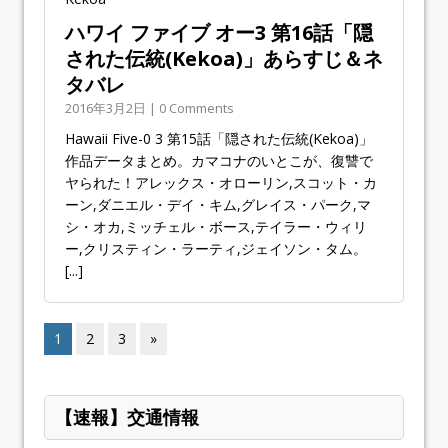
ハワイ ファイブ オー3 第16話「隠
された伝統(Kekoa)」あらすじ＆ネ
タバレ
2016年3月2日 | 0 Comments
Hawaii Five-0 3 第15話「隠された伝統(Kekoa)」
作品データまとめ。カマコナのいとこが、復讐で
ヤられた！アレックス・オローリン,スコット・カ
ーン,ダニエル・デイ・キム,グレイス・パーク,マ
シ・オカ,ミッチェル・ボース,テイラー・ウィリ
ー,クリスティン・ラーティ,ジェイソン・タム。
[...]
1
2
3
»
【速報】交通情報