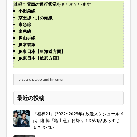
速報で
電車の運行状況
をまとめています!!
小田急線
京王線・井の頭線
東急線
京急線
JR山手線
JR常磐線
JR東日本【東海道方面】
JR東日本【総武方面】
最近の投稿
『相棒21』(2022~2023年) 放送スケジュール 4
代目相棒「亀山薫」お帰り！&第1話あらすじ
＆ネタバレ