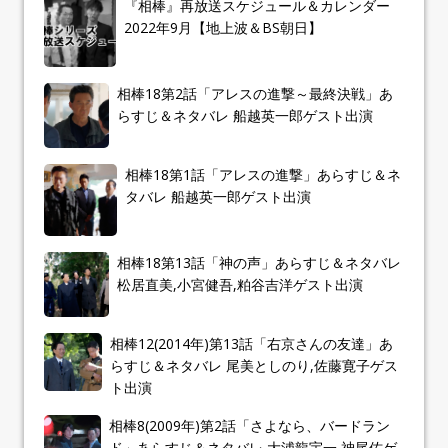
『相棒』再放送スケジュール＆カレンダー
2022年9月【地上波＆BS朝日】
相棒18第2話「アレスの進撃～最終決戦」あ
らすじ＆ネタバレ 船越英一郎ゲスト出演
相棒18第1話「アレスの進撃」あらすじ＆ネ
タバレ 船越英一郎ゲスト出演
相棒18第13話「神の声」あらすじ＆ネタバレ
松居直美,小宮健吾,粕谷吉洋ゲスト出演
相棒12(2014年)第13話「右京さんの友達」あ
らすじ＆ネタバレ 尾美としのり,佐藤寛子ゲス
ト出演
相棒8(2009年)第2話「さよなら、バードラン
ド」あらすじ＆ネタバレ 大浦龍宇一,神尾佑ゲ