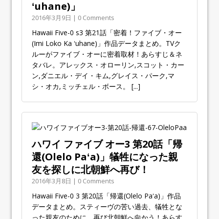
ʻuhane)」
2016年3月9日 | 0 Comments
Hawaii Five-0 s3 第21話「密着！ファイブ・オー
(Imi Loko Ka ʻuhane)」作品データまとめ。TVク
ルーがファイブ・オーに密着取材！あらすじ＆ネ
タバレ。アレックス・オローリン,スコット・カー
ン,ダニエル・デイ・キム,グレイス・パーク,マ
シ・オカ,ミッチェル・ボース。
[...]
ハワイ ファイブ オー3 第20話「帰
還(Olelo Paʻa)」犠牲になった親
友を探しに北朝鮮へ再び！
2016年3月8日 | 0 Comments
Hawaii Five-0 3 第20話「帰還(Olelo Paʻa)」作品
データまとめ。スティーヴの苦い過去、犠牲とな
った親友のために、再び北朝鮮へ向かう！あらす