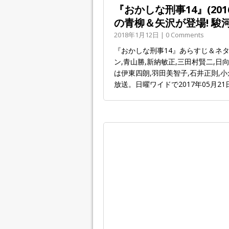
『おかしな刑事14』(20
の青柳＆矢沢が登場! 駿
2018年1月12日 | 0 Comments
『おかしな刑事14』あらすじ＆ネタ
ン,青山勝,新納敏正,三田村賢二,日
は伊東四朗,羽田美智子,石井正則,小
放送。日曜ワイドで2017年05月2