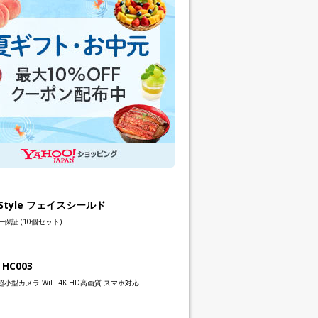
h Style フェイスシールド
保証 (10個セット)
 HC003
小型カメラ WiFi 4K HD高画質 スマホ対応