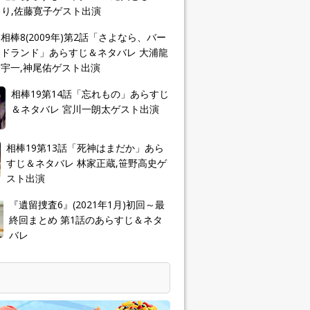
り,佐藤寛子ゲスト出演
相棒8(2009年)第2話「さよなら、バー
ドランド」あらすじ＆ネタバレ 大浦龍
宇一,神尾佑ゲスト出演
相棒19第14話「忘れもの」あらすじ
＆ネタバレ 宮川一朗太ゲスト出演
相棒19第13話「死神はまだか」あら
すじ＆ネタバレ 林家正蔵,笹野高史ゲ
スト出演
『遺留捜査6』(2021年1月)初回～最
終回まとめ 第1話のあらすじ＆ネタ
バレ