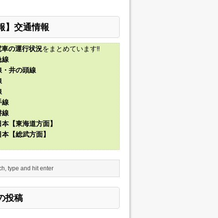
報】交通情報
電車の運行状況
をまとめています!!
急線
線・井の頭線
線
線
手線
磐線
東日本【東海道方面】
東日本【総武方面】
の投稿