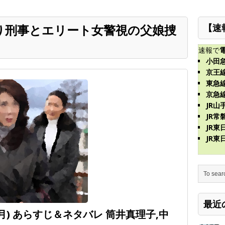
り刑事とエリート女警視の父娘捜
【速
速報で
小田
京王
東急
京急
JR山
JR常
JR
JR
最近
4月) あらすじ＆ネタバレ 筒井真理子,中