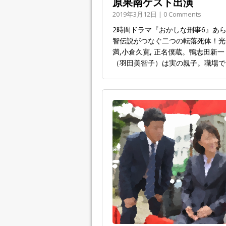
原果南ゲスト出演
2019年3月12日 | 0 Comments
2時間ドラマ『おかしな刑事6』あ
智伝説がつなぐ二つの転落死体！光
満,小倉久寛, 正名僕蔵。鴨志田
（羽田美智子）は実の親子。職場