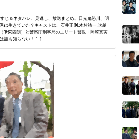
らすじ＆ネタバレ、見逃し、放送まとめ。日光鬼怒川、明
秀は生きていた？キャストは、石井正則,木村祐一,吹越
新一（伊東四朗）と警察庁刑事局のエリート警視・岡崎真実
では誰も知らない！
[...]