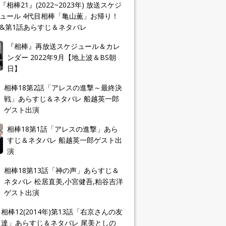
『相棒21』(2022~2023年) 放送スケジ
ュール 4代目相棒「亀山薫」お帰り！
&第1話あらすじ＆ネタバレ
『相棒』再放送スケジュール＆カレ
ンダー 2022年9月【地上波＆BS朝
日】
相棒18第2話「アレスの進撃～最終決
戦」あらすじ＆ネタバレ 船越英一郎
ゲスト出演
相棒18第1話「アレスの進撃」あら
すじ＆ネタバレ 船越英一郎ゲスト出
演
相棒18第13話「神の声」あらすじ＆
ネタバレ 松居直美,小宮健吾,粕谷吉洋
ゲスト出演
相棒12(2014年)第13話「右京さんの友
達」あらすじ＆ネタバレ 尾美としの