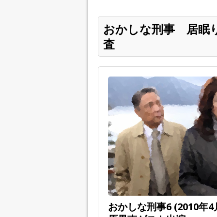
おかしな刑事 居眠
査
おかしな刑事6 (2010年