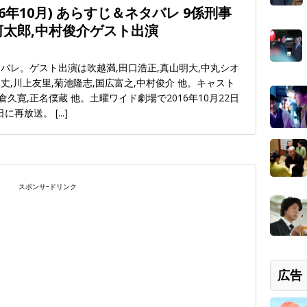
16年10月) あらすじ＆ネタバレ 9係刑事
河太郎,中村俊介ゲスト出演
バレ。ゲスト出演は吹越満,田口浩正,真山明大,中丸シオ
向丈,川上友里,菊池隆志,国広富之,中村俊介 他。キャスト
倉久寛,正名僕蔵 他。土曜ワイド劇場で2016年10月22日
1日に再放送。
[...]
スポンサｰドリンク
広告