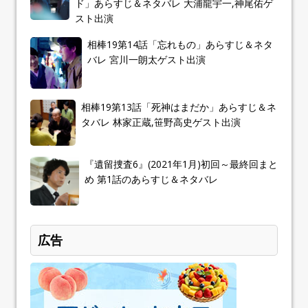
ド」あらすじ＆ネタバレ 大浦龍宇一,神尾佑ゲ
スト出演
相棒19第14話「忘れもの」あらすじ＆ネタ
バレ 宮川一朗太ゲスト出演
相棒19第13話「死神はまだか」あらすじ＆ネ
タバレ 林家正蔵,笹野高史ゲスト出演
『遺留捜査6』(2021年1月)初回～最終回まと
め 第1話のあらすじ＆ネタバレ
広告