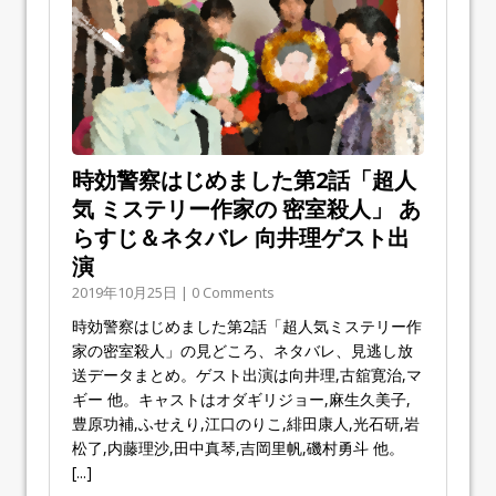
時効警察はじめました第2話「超人
気 ミステリー作家の 密室殺人」 あ
らすじ＆ネタバレ 向井理ゲスト出
演
2019年10月25日 | 0 Comments
時効警察はじめました第2話「超人気ミステリー作
家の密室殺人」の見どころ、ネタバレ、見逃し放
送データまとめ。ゲスト出演は向井理,古舘寛治,マ
ギー 他。キャストはオダギリジョー,麻生久美子,
豊原功補,ふせえり,江口のりこ,緋田康人,光石研,岩
松了,内藤理沙,田中真琴,吉岡里帆,磯村勇斗 他。
[...]