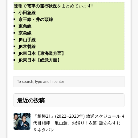
速報で
電車の運行状況
をまとめています!!
小田急線
京王線・井の頭線
東急線
京急線
JR山手線
JR常磐線
JR東日本【東海道方面】
JR東日本【総武方面】
最近の投稿
『相棒21』(2022~2023年) 放送スケジュール 4
代目相棒「亀山薫」お帰り！&第1話あらすじ
＆ネタバレ