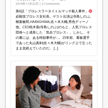
2019年11月22日 | 0 Comments
第6話「プロレスラータイトルマッチ殺人事件」
必殺技プロレス女社長。ゲスト出演は寺島しのぶ,
柳葉敏郎,HARASHIMA,佐々木大輔,男色ディーノ
他。CEO枕木葵(寺島しのぶ)のもと、人気プロレス
団体へと成長した「気合プロレス」。しかし、そ
の裏には、ある時効事件が…。25年前、看板選手
であった丸山真剣(佐々木大輔)がリング上で立った
まま息絶えていたのだ。
[...]