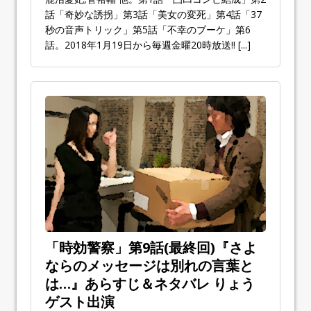
話「奇妙な誘拐」第3話「美女の変死」第4話「37
秒の音声トリック」第5話「不幸のブーケ」第6
話。2018年1月19日から毎週金曜20時放送!!
[...]
「時効警察」第9話(最終回)『さよ
ならのメッセージは別れの言葉と
は…』あらすじ＆ネタバレ りょう
ゲスト出演