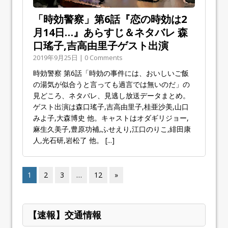
「時効警察」第6話『恋の時効は2
月14日…』あらすじ＆ネタバレ 森
口瑤子,吉高由里子ゲスト出演
2019年9月25日 | 0 Comments
時効警察 第6話「時効の事件には、おいしいご飯
の湯気が似合うと言っても過言では無いのだ」の
見どころ、ネタバレ、見逃し放送データまとめ。
ゲスト出演は森口瑤子,吉高由里子,桂亜沙美,山口
みよ子,大森博史 他。キャストはオダギリジョー,
麻生久美子,豊原功補,ふせえり,江口のりこ,緋田康
人,光石研,岩松了 他。
[...]
1
2
3
…
12
»
【速報】交通情報