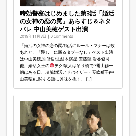
時効警察はじめました第3話「婚活
の女神の恋の罠」あらすじ＆ネタ
バレ 中山美穂ゲスト出演
2019年11月8日 | 0 Comments
「婚活の女神の恋の罠/婚活にルール・マナーは数
あれど、「殺し」に勝るタブーなし」ゲスト出演
は中山美穂,別所哲也,結木滉星,安藤聖,岩谷健司
他。婚活女王の
テク!殺人は吊り橋で!?霧山修一
朗はある日、凄腕婚活アドバイザー・琴吹町子(中
山美穂)に関する話に興味を抱く。
[...]