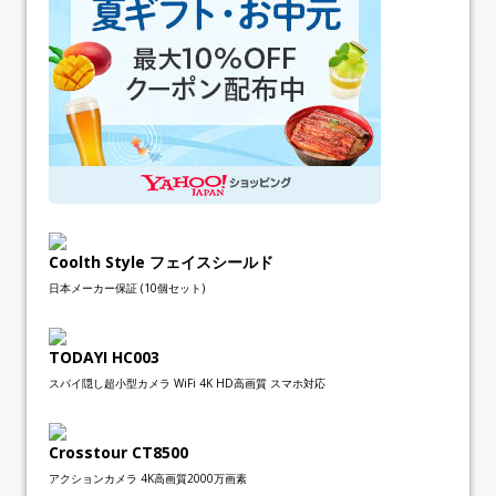
Coolth Style フェイスシールド
日本メーカー保証 (10個セット)
TODAYI HC003
スパイ隠し超小型カメラ WiFi 4K HD高画質 スマホ対応
Crosstour CT8500
アクションカメラ 4K高画質2000万画素