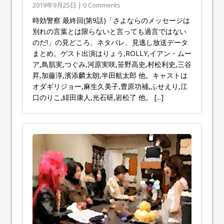
2019年9月25日 | 0 Comments
時効警察 最終回(第9話)「さよならのメッセージは
別れの言葉とは限らないと言っても過言ではない
のだ!」の見どころ、ネタバレ、見逃し放送データ
まとめ。ゲスト出演はりょう,ROLLY,イアン・ムー
ア,鳥肌実,つぐみ,河原実咲,笹野高史,村松利史,三谷
昇,加藤淳,濱添麟太朗,半田航太郎 他。キャストは
オダギリジョー,麻生久美子,豊原功補,ふせえり,江
口のりこ,緋田康人,光石研,岩松了 他。
[...]