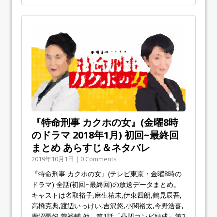
『特命刑事 カクホの女』(金曜8時
のドラマ 2018年1月) 初回~最終回
まとめ あらすじ＆ネタバレ
2019年10月1日 | 0 Comments
『特命刑事 カクホの女』(テレビ東京・金曜8時の
ドラマ) 全話(初回~最終回)の放送データまとめ。
キャストは名取裕子,麻生祐未,伊東四朗,鶴見辰吾,
高橋克典,渡辺いっけい,吉沢悠,小関裕太,今野浩喜,
鹿沼憂妃,菅裕輔 他。第1話「凸凹コンビ結成」第2