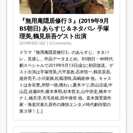
『無用庵隠居修行３』(2019年9月
BS朝日) あらすじ＆ネタバレ 手塚
理美,鶴見辰吾ゲスト出演
2019年9月14日 | 0 Comments
ドラマ『無用庵隠居修行3』のあらすじ、ネタバ
レ、見逃し、作品データまとめ。BS朝日・4K時代
劇スペシャルで2019年9月13日(金)に初回放送。ゲ
スト出演は手塚理美,六平直政,石井愃一,鶴見辰吾,
遊井亮子,小川菜摘,松風理咲,高嶋政伸 他。キャス
トは水谷豊,岸部一徳,檀れい,夏木マリ,田山涼成,中
山忍,佐藤B作,榎木孝明,杉本哲太,山中崇史,橋本マ
ナミ,橋爪淳,市毛良枝,田中偉登 他。直木賞受賞作
家・海老沢泰久原作の痛快エンタメ時代劇待望の
第３弾！
[...]