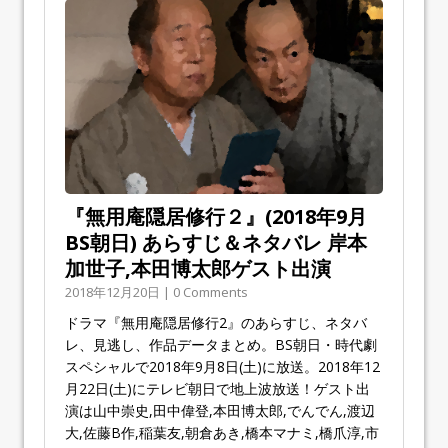
『無用庵隠居修行２』(2018年9月
BS朝日) あらすじ＆ネタバレ 岸本
加世子,本田博太郎ゲスト出演
2018年12月20日 | 0 Comments
ドラマ『無用庵隠居修行2』のあらすじ、ネタバ
レ、見逃し、作品データまとめ。BS朝日・時代劇
スペシャルで2018年9月8日(土)に放送。2018年12
月22日(土)にテレビ朝日で地上波放送！ゲスト出
演は山中崇史,田中偉登,本田博太郎,でんでん,渡辺
大,佐藤B作,稲葉友,朝倉あき,橋本マナミ,橋爪淳,市