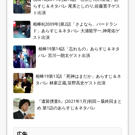
らすじ＆ネタバレ 尾美としのり,佐藤寛子ゲス
ト出演
相棒8(2009年)第2話「さよなら、バードラン
ド」あらすじ＆ネタバレ 大浦龍宇一,神尾佑ゲ
スト出演
相棒19第14話「忘れもの」あらすじ＆ネタ
バレ 宮川一朗太ゲスト出演
相棒19第13話「死神はまだか」あらすじ＆ネ
タバレ 林家正蔵,笹野高史ゲスト出演
『遺留捜査6』(2021年1月)初回～最終回まと
め 第1話のあらすじ＆ネタバレ
広告