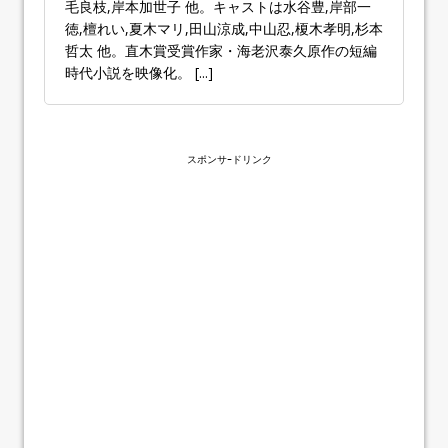
毛良枝,岸本加世子 他。キャストは水谷豊,岸部一
徳,檀れい,夏木マリ,田山涼成,中山忍,榎木孝明,杉本
哲太 他。直木賞受賞作家・海老沢泰久原作の短編
時代小説を映像化。
[...]
スポンサｰドリンク