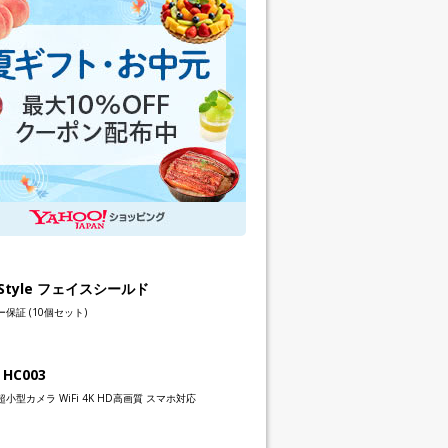
h Style フェイスシールド
保証 (10個セット)
 HC003
小型カメラ WiFi 4K HD高画質 スマホ対応