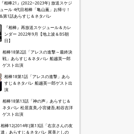
『相棒21』(2022~2023年) 放送スケジ
ュール 4代目相棒「亀山薫」お帰り！
&第1話あらすじ＆ネタバレ
『相棒』再放送スケジュール＆カレ
ンダー 2022年9月【地上波＆BS朝
日】
相棒18第2話「アレスの進撃～最終決
戦」あらすじ＆ネタバレ 船越英一郎
ゲスト出演
相棒18第1話「アレスの進撃」あら
すじ＆ネタバレ 船越英一郎ゲスト出
演
相棒18第13話「神の声」あらすじ＆
ネタバレ 松居直美,小宮健吾,粕谷吉洋
ゲスト出演
相棒12(2014年)第13話「右京さんの友
達」あらすじ＆ネタバレ 尾美としの