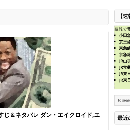
【速
速報で
小田
京王
東急
京急
JR山
JR常
JR
JR
らすじ＆ネタバレ ダン・エイクロイド,エ
最近