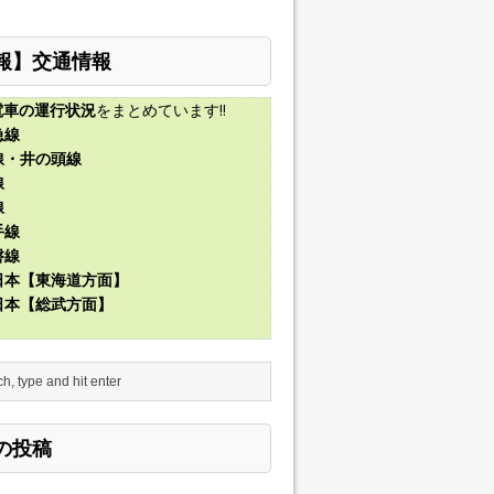
報】交通情報
電車の運行状況
をまとめています!!
急線
線・井の頭線
線
線
手線
磐線
東日本【東海道方面】
東日本【総武方面】
の投稿