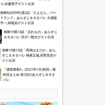
り,佐藤寛子ゲスト出演
相棒8(2009年)第2話「さよなら、バー
ドランド」あらすじ＆ネタバレ 大浦龍
宇一,神尾佑ゲスト出演
相棒19第14話「忘れもの」あらすじ
＆ネタバレ 宮川一朗太ゲスト出演
相棒19第13話「死神はまだか」あら
すじ＆ネタバレ 林家正蔵,笹野高史ゲ
スト出演
『遺留捜査6』(2021年1月)初回～最
終回まとめ 第1話のあらすじ＆ネタ
バレ