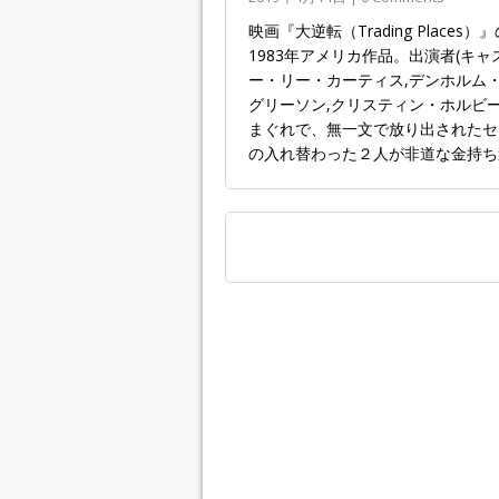
映画『大逆転（Trading Pla
1983年アメリカ作品。出演者(キ
ー・リー・カーティス,デンホルム・
グリーソン,クリスティン・ホルビー
まぐれで、無一文で放り出されたセ
の入れ替わった２人が非道な金持ち