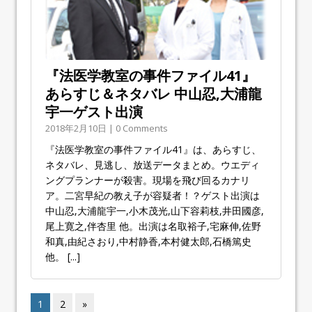
『法医学教室の事件ファイル41』
あらすじ＆ネタバレ 中山忍,大浦龍
宇一ゲスト出演
2018年2月10日 | 0 Comments
『法医学教室の事件ファイル41』は、あらすじ、
ネタバレ、見逃し、放送データまとめ。ウエディ
ングプランナーが殺害。現場を飛び回るカナリ
ア。二宮早紀の教え子が容疑者！？ゲスト出演は
中山忍,大浦龍宇一,小木茂光,山下容莉枝,井田國彦,
尾上寛之,伴杏里 他。出演は名取裕子,宅麻伸,佐野
和真,由紀さおり,中村静香,本村健太郎,石橋篤史
他。
[...]
1
2
»