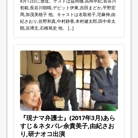
8月12日に放送。ゲストは益岡徹,高岡早紀,長谷川
初範,長谷川朝晴,デビット伊東,吉田まどか,平野宏
周,加茂美穂子 他。キャストは名取裕子,宅麻伸,由
紀さおり,佐野和真,中村静香,本村健太郎,田中幸太
朗,浜博文,石橋篤史 他。
[...]
『現ナマ弁護士』(2017年3月)あら
すじ＆ネタバレ余貴美子,由紀さお
り,研ナオコ出演