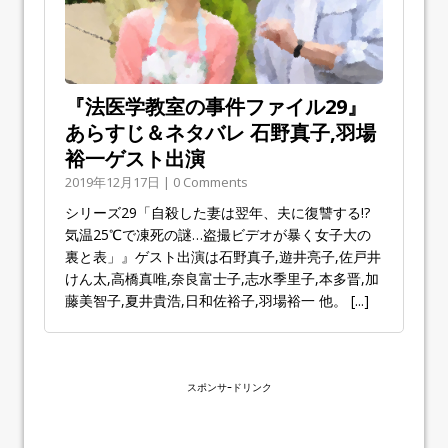
『法医学教室の事件ファイル29』
あらすじ＆ネタバレ 石野真子,羽場
裕一ゲスト出演
2019年12月17日 | 0 Comments
シリーズ29「自殺した妻は翌年、夫に復讐する!?
気温25℃で凍死の謎…盗撮ビデオが暴く女子大の
裏と表」』ゲスト出演は石野真子,遊井亮子,佐戸井
けん太,高橋真唯,奈良富士子,志水季里子,本多晋,加
藤美智子,夏井貴浩,日和佐裕子,羽場裕一 他。
[...]
スポンサｰドリンク