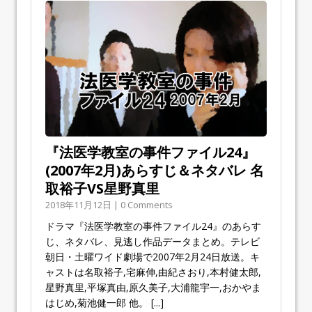
『法医学教室の事件ファイル24』
(2007年2月)あらすじ＆ネタバレ 名
取裕子VS星野真里
2018年11月12日 | 0 Comments
ドラマ『法医学教室の事件ファイル24』のあらす
じ、ネタバレ、見逃し作品データまとめ。テレビ
朝日・土曜ワイド劇場で2007年2月24日放送。キ
ャストは名取裕子,宅麻伸,由紀さおり,本村健太郎,
星野真里,平塚真由,原久美子,大浦龍宇一,おかやま
はじめ,菊池健一郎 他。
[...]