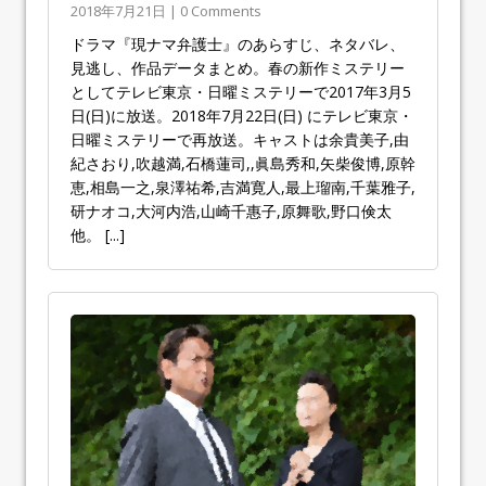
2018年7月21日 | 0 Comments
ドラマ『現ナマ弁護士』のあらすじ、ネタバレ、
見逃し、作品データまとめ。春の新作ミステリー
としてテレビ東京・日曜ミステリーで2017年3月5
日(日)に放送。2018年7月22日(日) にテレビ東京・
日曜ミステリーで再放送。キャストは余貴美子,由
紀さおり,吹越満,石橋蓮司,,眞島秀和,矢柴俊博,原幹
恵,相島一之,泉澤祐希,吉満寛人,最上瑠南,千葉雅子,
研ナオコ,大河内浩,山崎千惠子,原舞歌,野口倹太
他。
[...]