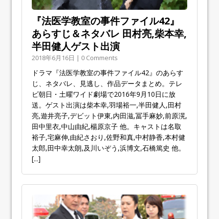
『法医学教室の事件ファイル42』
あらすじ＆ネタバレ 田村亮,柴本幸,
半田健人ゲスト出演
2018年6月16日 | 0 Comments
ドラマ『法医学教室の事件ファイル42』のあらす
じ、ネタバレ、見逃し、作品データまとめ。テレ
ビ朝日・土曜ワイド劇場で2016年9月10日に放
送。ゲスト出演は柴本幸,羽場裕一,半田健人,田村
亮,遊井亮子,デビット伊東,内田滋,冨手麻妙,前原滉,
田中里衣,中山由紀,楊原京子 他。キャストは名取
裕子,宅麻伸,由紀さおり,佐野和真,中村静香,本村健
太郎,田中幸太朗,及川いぞう,浜博文,石橋篤史 他。
[...]