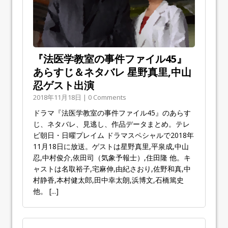
『法医学教室の事件ファイル45』
あらすじ＆ネタバレ 星野真里,中山
忍ゲスト出演
2018年11月18日 | 0 Comments
ドラマ『法医学教室の事件ファイル45』のあらす
じ、ネタバレ、見逃し、作品データまとめ。テレ
ビ朝日・日曜プレイム ドラマスペシャルで2018年
11月18日に放送。ゲストは星野真里,平泉成,中山
忍,中村俊介,依田司（気象予報士）,住田隆 他。キ
ャストは名取裕子,宅麻伸,由紀さおり,佐野和真,中
村静香,本村健太郎,田中幸太朗,浜博文,石橋篤史
他。
[...]