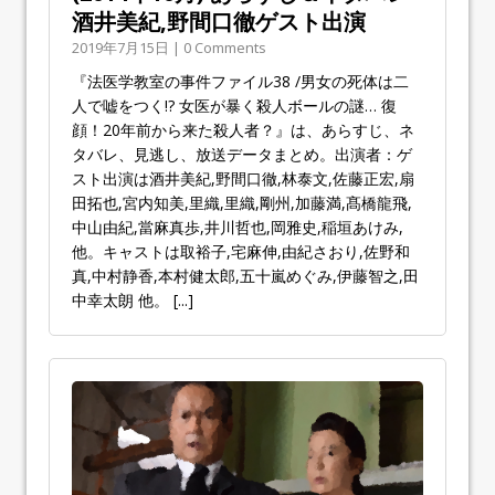
酒井美紀,野間口徹ゲスト出演
2019年7月15日 | 0 Comments
『法医学教室の事件ファイル38 /男女の死体は二
人で嘘をつく!? 女医が暴く殺人ボールの謎… 復
顔！20年前から来た殺人者？』は、あらすじ、ネ
タバレ、見逃し、放送データまとめ。出演者：ゲ
スト出演は酒井美紀,野間口徹,林泰文,佐藤正宏,扇
田拓也,宮内知美,里織,里織,剛州,加藤満,髙橋龍飛,
中山由紀,當麻真歩,井川哲也,岡雅史,稲垣あけみ,
他。キャストは取裕子,宅麻伸,由紀さおり,佐野和
真,中村静香,本村健太郎,五十嵐めぐみ,伊藤智之,田
中幸太朗 他。
[...]