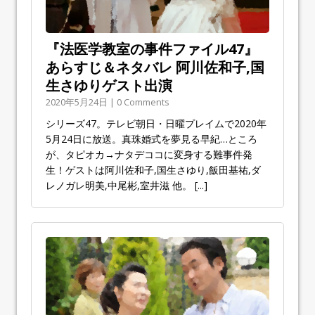
『法医学教室の事件ファイル47』
あらすじ＆ネタバレ 阿川佐和子,国
生さゆりゲスト出演
2020年5月24日 | 0 Comments
シリーズ47。テレビ朝日・日曜プレイムで2020年
5月24日に放送。真珠婚式を夢見る早紀…ところ
が、タピオカ→ナタデココに変身する難事件発
生！ゲストは阿川佐和子,国生さゆり,飯田基祐,ダ
レノガレ明美,中尾彬,室井滋 他。
[...]