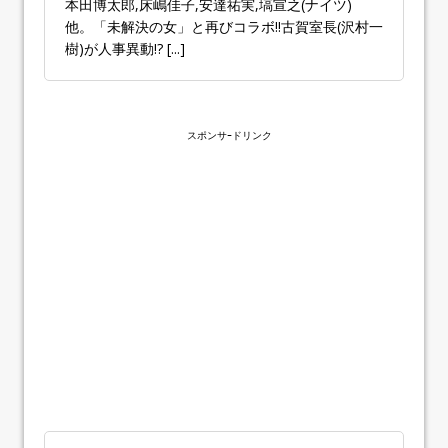
本田博太郎,床嶋佳子,安達祐実,塙宣之(ナイツ)
他。「未解決の女」と再びコラボ!!古賀室長(沢村一
樹)が人事異動!?
[...]
スポンサｰドリンク