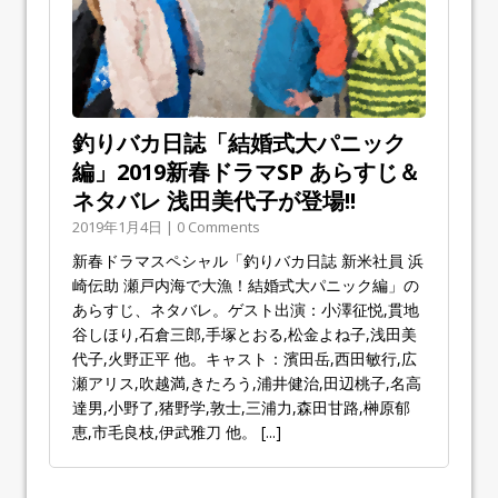
釣りバカ日誌「結婚式大パニック
編」2019新春ドラマSP あらすじ＆
ネタバレ 浅田美代子が登場!!
2019年1月4日 | 0 Comments
新春ドラマスペシャル「釣りバカ日誌 新米社員 浜
崎伝助 瀬戸内海で大漁！結婚式大パニック編」の
あらすじ、ネタバレ。ゲスト出演：小澤征悦,貫地
谷しほり,石倉三郎,手塚とおる,松金よね子,浅田美
代子,火野正平 他。キャスト：濱田岳,西田敏行,広
瀬アリス,吹越満,きたろう,浦井健治,田辺桃子,名高
達男,小野了,猪野学,敦士,三浦力,森田甘路,榊原郁
恵,市毛良枝,伊武雅刀 他。
[...]