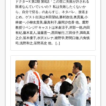
ドクターX 第2期 第8話「この世に失敗が許される
医者なんていていいの？ 私は失敗したくないか
ら、自分で切る」のあらすじ、ネタバレ、放送ま
とめ。ゲスト出演は本田望結,勝村政信,奥貫薫,小
林健一,小柳友貴美,藤真利子,藤岡沙也香 他。鷹野
教授リベンジ!? キャストは米倉涼子,岸部一徳,内田
有紀,藤木直人,遠藤憲一,西田敏行,三田佳子,満島真
之介,笛木優子,水沢エレナ,猪野学,野間口徹,六角慎
司,浅野和之,笹野高史 他。
[...]