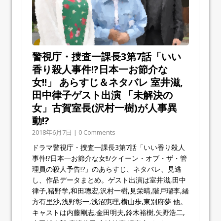
警視庁・捜査一課長3第7話「いい
香り殺人事件!?日本一お節介な
女!!」 あらすじ＆ネタバレ 室井滋,
田中律子ゲスト出演 「未解決の
女」古賀室長(沢村一樹)が人事異
動!?
2018年6月7日 | 0 Comments
ドラマ警視庁・捜査一課長3第7話「いい香り殺人
事件!?日本一お節介な女!!/クイーン・オブ・ザ・管
理員の殺人予告!?」のあらすじ、ネタバレ、見逃
し、作品データまとめ。ゲスト出演は室井滋,田中
律子,猪野学,和田聰宏,沢村一樹,見栄晴,階戸瑠李,緒
方有里沙,浅野彰一,浅沼惠理,横山歩,東別府夢 他。
キャストは内藤剛志,金田明夫,鈴木裕樹,矢野浩二,