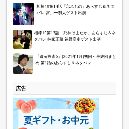
相棒19第14話「忘れもの」あらすじ＆ネタ
バレ 宮川一朗太ゲスト出演
相棒19第13話「死神はまだか」あらすじ＆ネ
タバレ 林家正蔵,笹野高史ゲスト出演
『遺留捜査6』(2021年1月)初回～最終回まと
め 第1話のあらすじ＆ネタバレ
広告