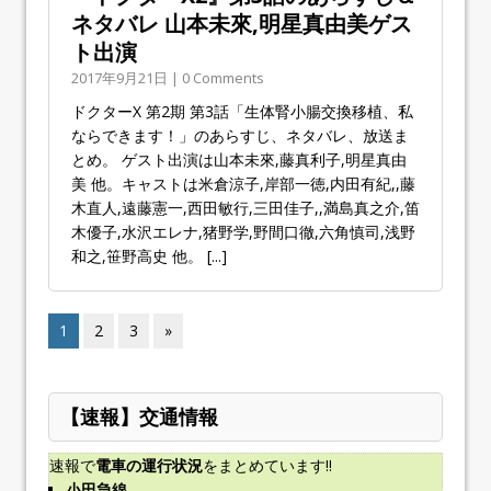
ネタバレ 山本未來,明星真由美ゲス
ト出演
2017年9月21日 | 0 Comments
ドクターX 第2期 第3話「生体腎小腸交換移植、私
ならできます！」のあらすじ、ネタバレ、放送ま
とめ。 ゲスト出演は山本未來,藤真利子,明星真由
美 他。キャストは米倉涼子,岸部一徳,内田有紀,,藤
木直人,遠藤憲一,西田敏行,三田佳子,,満島真之介,笛
木優子,水沢エレナ,猪野学,野間口徹,六角慎司,浅野
和之,笹野高史 他。
[...]
1
2
3
»
【速報】交通情報
速報で
電車の運行状況
をまとめています!!
小田急線