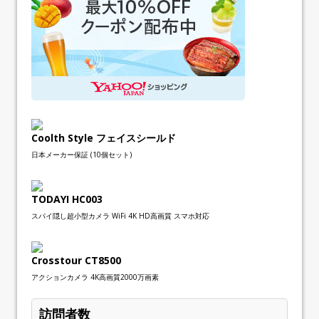
Coolth Style フェイスシールド
日本メーカー保証 (10個セット)
TODAYI HC003
スパイ隠し超小型カメラ WiFi 4K HD高画質 スマホ対応
Crosstour CT8500
アクションカメラ 4K高画質2000万画素
訪問者数