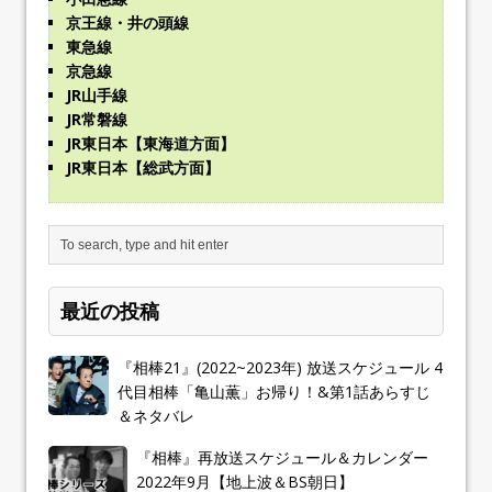
京王線・井の頭線
東急線
京急線
JR山手線
JR常磐線
JR東日本【東海道方面】
JR東日本【総武方面】
最近の投稿
『相棒21』(2022~2023年) 放送スケジュール 4
代目相棒「亀山薫」お帰り！&第1話あらすじ
＆ネタバレ
『相棒』再放送スケジュール＆カレンダー
2022年9月【地上波＆BS朝日】