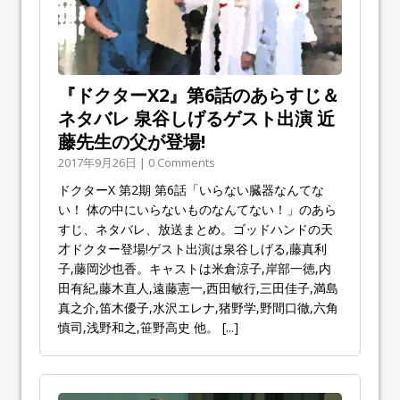
『ドクターX2』第6話のあらすじ＆
ネタバレ 泉谷しげるゲスト出演 近
藤先生の父が登場!
2017年9月26日 | 0 Comments
ドクターX 第2期 第6話「いらない臓器なんてな
い！ 体の中にいらないものなんてない！」のあら
すじ、ネタバレ、放送まとめ。ゴッドハンドの天
才ドクター登場!ゲスト出演は泉谷しげる,藤真利
子,藤岡沙也香。キャストは米倉涼子,岸部一徳,内
田有紀,藤木直人,遠藤憲一,西田敏行,三田佳子,満島
真之介,笛木優子,水沢エレナ,猪野学,野間口徹,六角
慎司,浅野和之,笹野高史 他。
[...]