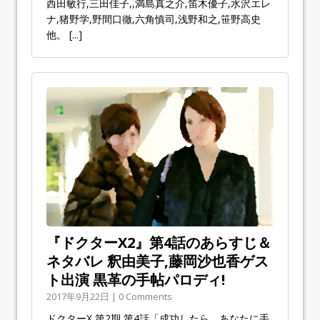
西田敏行,三田佳子,,満島真之介,笛木優子,水沢エレ
ナ,猪野学,野間口徹,六角慎司,浅野和之,笹野高史
他。
[...]
『ドクターX2』第4話のあらすじ＆
ネタバレ 釈由美子,藤岡沙也香ゲス
ト出演 黒革の手帖パロディ!
2017年9月22日 | 0 Comments
ドクターX 第2期 第4話「成功したら、あなたに手