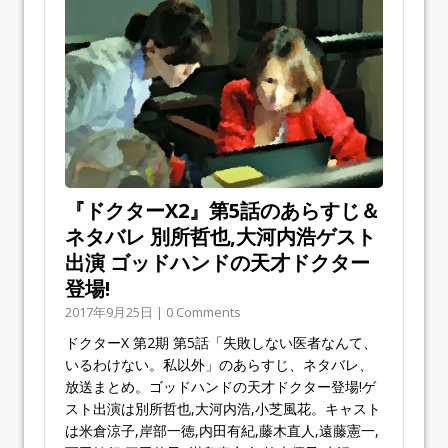
『ドクターX2』第5話のあらすじ＆
ネタバレ 別所哲也,大河内浩ゲスト
出演 ゴッドハンドの天才ドクター
登場!
2017年9月25日 | 0 Comments
ドクターX 第2期 第5話「失敗しない医者なんて、
いるわけない。私以外」のあらすじ、ネタバレ、
放送まとめ。ゴッドハンドの天才ドクター登場!ゲ
スト出演は別所哲也,大河内浩,小芝風花。キャスト
は米倉涼子,岸部一徳,内田有紀,藤木直人,遠藤憲一,