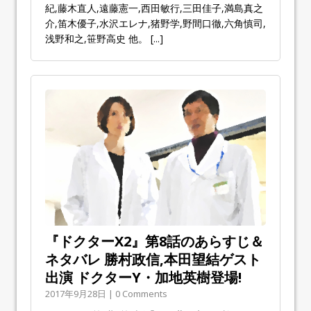
紀,藤木直人,遠藤憲一,西田敏行,三田佳子,満島真之
介,笛木優子,水沢エレナ,猪野学,野間口徹,六角慎司,
浅野和之,笹野高史 他。
[...]
『ドクターX2』第8話のあらすじ＆
ネタバレ 勝村政信,本田望結ゲスト
出演 ドクターY・加地英樹登場!
2017年9月28日 | 0 Comments