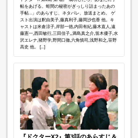
帖をあげる。蛭間の秘密がぎっしり詰まったあの
手帖…」のあらすじ、ネタバレ、放送まとめ。 ゲ
スト出演は釈由美子,藤真利子,藤岡沙也香 他。キ
ャストは米倉涼子,岸部一徳,内田有紀,藤木直人,遠
藤憲一,西田敏行,三田佳子,,満島真之介,笛木優子,水
沢エレナ,猪野学,野間口徹,六角慎司,浅野和之,笹野
高史 他。
[...]
『ドクターX2』第3話のあらすじ＆