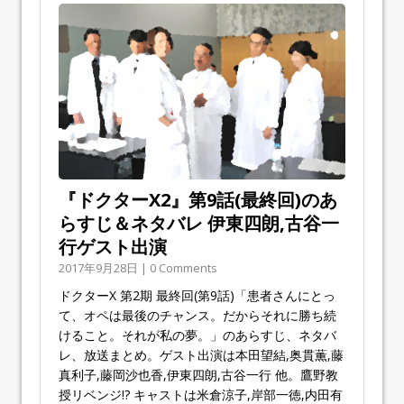
『ドクターX2』第9話(最終回)のあ
らすじ＆ネタバレ 伊東四朗,古谷一
行ゲスト出演
2017年9月28日 | 0 Comments
ドクターX 第2期 最終回(第9話)「患者さんにとっ
て、オペは最後のチャンス。だからそれに勝ち続
けること。それが私の夢。」のあらすじ、ネタバ
レ、放送まとめ。ゲスト出演は本田望結,奥貫薫,藤
真利子,藤岡沙也香,伊東四朗,古谷一行 他。鷹野教
授リベンジ!? キャストは米倉涼子,岸部一徳,内田有