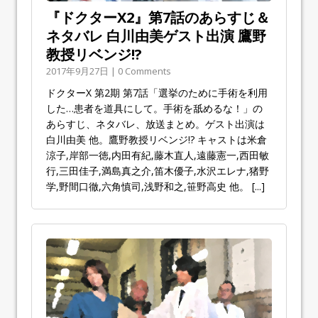
『ドクターX2』第7話のあらすじ＆
ネタバレ 白川由美ゲスト出演 鷹野
教授リベンジ!?
2017年9月27日 | 0 Comments
ドクターX 第2期 第7話「選挙のために手術を利用
した…患者を道具にして。手術を舐めるな！」の
あらすじ、ネタバレ、放送まとめ。ゲスト出演は
白川由美 他。鷹野教授リベンジ!? キャストは米倉
涼子,岸部一徳,内田有紀,藤木直人,遠藤憲一,西田敏
行,三田佳子,満島真之介,笛木優子,水沢エレナ,猪野
学,野間口徹,六角慎司,浅野和之,笹野高史 他。
[...]