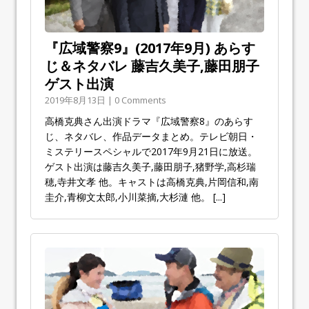
『広域警察9』(2017年9月) あらす
じ＆ネタバレ 藤吉久美子,藤田朋子
ゲスト出演
2019年8月13日 | 0 Comments
高橋克典さん出演ドラマ『広域警察8』のあらす
じ、ネタバレ、作品データまとめ。テレビ朝日・
ミステリースペシャルで2017年9月21日に放送。
ゲスト出演は藤吉久美子,藤田朋子,猪野学,高杉瑞
穂,寺井文孝 他。キャストは高橋克典,片岡信和,南
圭介,青柳文太郎,小川菜摘,大杉漣 他。
[...]