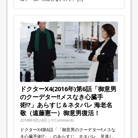
ドクターX4(2016年)第6話「御意男
のクーデター!!メスなき心臓手
術!?」あらすじ＆ネタバレ 海老名
敬（遠藤憲一）御意男復活！
2018年9月24日 | 0 Comments
ドクターX4第6話「「御意男のクーデター!!メスな
き心臓手術!?」」のあらすじ、ネタバレ、見逃し、