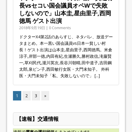
長vsセコい国会議員オペWで失敗
しないので」山本圭,星由里子,西岡
徳馬 ゲスト出演
2018年9月19日 | 0 Comments
ドクターX4第2話のあらすじ、ネタバレ、放送デー
タまとめ。本一黒い国会議員vs日本一貧しい村
長！ゲスト出演は山本圭,星由里子,西岡徳馬。米倉
涼子,岸部一徳,内田有紀,生瀬勝久,勝村政信,滝藤賢
一,草刈民代,瀧川英次,長谷川朝晴,田中道子,吉田鋼
太郎,泉ピン子,西田敏行女医・大門未知子。 外科
医・大門未知子「私、失敗しないので」
[...]
1
2
3
»
【速報】交通情報
速報で
電車の運行状況
をまとめています!!