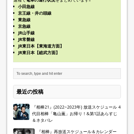
小田急線
京王線・井の頭線
東急線
京急線
JR山手線
JR常磐線
JR東日本【東海道方面】
JR東日本【総武方面】
最近の投稿
『相棒21』(2022~2023年) 放送スケジュール 4
代目相棒「亀山薫」お帰り！&第1話あらすじ
＆ネタバレ
『相棒』再放送スケジュール＆カレンダー