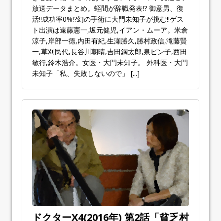
放送データまとめ。蛭間が辞職発表!? 御意男、復
活!!成功率0%!?幻の手術に大門未知子が挑む!!ゲス
ト出演は遠藤憲一,坂元健児,イアン・ムーア。米倉
涼子,岸部一徳,内田有紀,生瀬勝久,勝村政信,滝藤賢
一,草刈民代,長谷川朝晴,吉田鋼太郎,泉ピン子,西田
敏行,鈴木浩介。女医・大門未知子。 外科医・大門
未知子「私、失敗しないので」
[...]
ドクターX4(2016年) 第2話「貧乏村