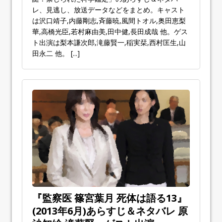
レ、見逃し、放送データなどをまとめ。キャスト
は沢口靖子,内藤剛志,斉藤暁,風間トオル,奥田恵梨
華,高橋光臣,若村麻由美,田中健,長田成哉 他。ゲス
ト出演は梨本謙次郎,滝藤賢一,稲実栞,西村匡生,山
田永二 他。
[...]
『監察医 篠宮葉月 死体は語る13』
(2013年6月)あらすじ＆ネタバレ 原