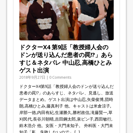
ドクターX4 第9話「教授婦人会の
ドンが送り込んだ患者の罠!?」あら
すじ＆ネタバレ 中山忍,高橋ひとみ
ゲスト出演
2018年9月27日 | 0 Comments
ドクターX4第9話「教授婦人会のドンが送り込んだ
患者の罠!?」のあらすじ、ネタバレ、見逃し、放送
データまとめ。ゲスト出演は中山忍,矢柴俊博,団時
朗,高橋ひとみ,藤真利子 他。キャストは米倉涼子,
岸部一徳,内田有紀,生瀬勝久,勝村政信,滝藤賢一,草
刈民代,長谷川朝晴,吉田鋼太郎,泉ピン子,西田敏行,
鈴木浩介 他。女医・大門未知子。 外科医・大門未
知子「私、失敗しないので」
[...]