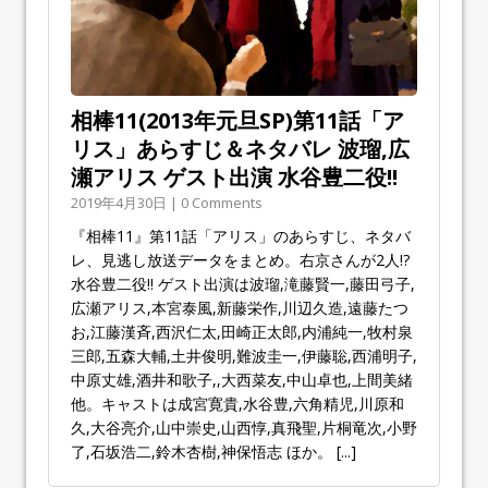
相棒11(2013年元旦SP)第11話「ア
リス」あらすじ＆ネタバレ 波瑠,広
瀬アリス ゲスト出演 水谷豊二役!!
2019年4月30日 | 0 Comments
『相棒11』第11話「アリス」のあらすじ、ネタバ
レ、見逃し放送データをまとめ。右京さんが2人!?
水谷豊二役!! ゲスト出演は波瑠,滝藤賢一,藤田弓子,
広瀬アリス,本宮泰風,新藤栄作,川辺久造,遠藤たつ
お,江藤漢斉,西沢仁太,田崎正太郎,内浦純一,牧村泉
三郎,五森大輔,土井俊明,難波圭一,伊藤聡,西浦明子,
中原丈雄,酒井和歌子,,大西菜友,中山卓也,上間美緒
他。キャストは成宮寛貴,水谷豊,六角精児,川原和
久,大谷亮介,山中崇史,山西惇,真飛聖,片桐竜次,小野
了,石坂浩二,鈴木杏樹,神保悟志 ほか。
[...]