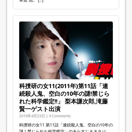
科捜研の女11(2011年)第11話「連
続殺人鬼、空白の10年の謎!禁じら
れた科学鑑定!!」 梨本謙次郎,滝藤
賢一ゲスト出演
2019年4月23日 | 0 Comments
科捜研の女11 第11話「連続殺人鬼、空白の10年の
謎！禁じられた科学鑑定」のあらすじ＆ネタバ