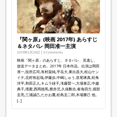
『関ヶ原』(映画 2017年) あらすじ
＆ネタバレ 岡田准一主演
2019年5月29日 | 0 Comments
映画「関ヶ原」のあらすじ、ネタバレ、見逃し、
放送データまとめ。2017年 日本作品。出演は岡田
准一,役所広司,有村架純,平岳大,東出昌大,松山ケン
イチ,北村有起哉,伊藤歩,中嶋しゅう,音尾琢真,松角
洋平,和田正人,キムラ緑子,滝藤賢一,大場泰正,中越
典子,壇蜜,西岡徳馬,麿赤児,久保酎吉,春海四方,堀部
圭亮,三浦誠己,たかお鷹,松島圭二郎,木場勝己 他。
[...]