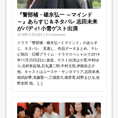
『警部補・碓氷弘一 ～マインド
～』あらすじ＆ネタバレ 志田未来
がバディ! 小雪ゲスト出演
2018年11月24日 | 0 Comments
ドラマ『警部補・碓氷弘一2 マインド』のあらす
じ、ネタバレ、見逃し、作品データまとめ。テレ
ビ朝日・日曜プライム・ドラマスペシャルで2014
年11月25日(日)に放送。ゲスト出演は小雪,中村ゆ
り,北村有起哉,石丸謙二郎,中村元気,伊能佑之介
他。キャストはユースケ・サンタマリア,志田未来,
相武紗季,滝藤賢一,三浦貴大,畑芽育,紺野まひる,佐
野史郎 他。
[...]