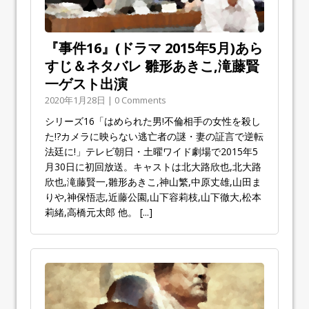
『事件16』(ドラマ 2015年5月)あら
すじ＆ネタバレ 雛形あきこ,滝藤賢
一ゲスト出演
2020年1月28日 | 0 Comments
シリーズ16「はめられた男!不倫相手の女性を殺し
た!?カメラに映らない逃亡者の謎・妻の証言で逆転
法廷に!」テレビ朝日・土曜ワイド劇場で2015年5
月30日に初回放送。キャストは北大路欣也,北大路
欣也,滝藤賢一,雛形あきこ,神山繁,中原丈雄,山田ま
りや,神保悟志,近藤公園,山下容莉枝,山下徹大,松本
莉緒,高橋元太郎 他。
[...]