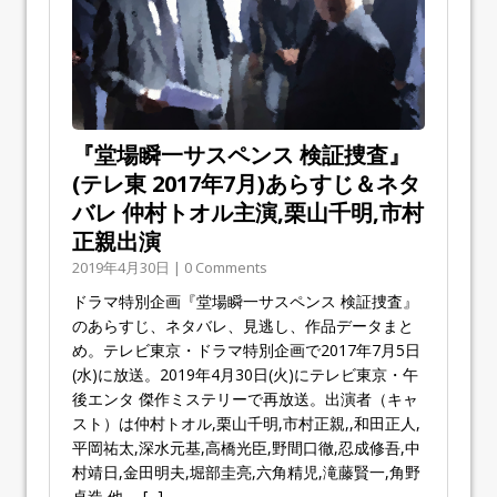
『堂場瞬一サスペンス 検証捜査』
(テレ東 2017年7月)あらすじ＆ネタ
バレ 仲村トオル主演,栗山千明,市村
正親出演
2019年4月30日 | 0 Comments
ドラマ特別企画『堂場瞬一サスペンス 検証捜査』
のあらすじ、ネタバレ、見逃し、作品データまと
め。テレビ東京・ドラマ特別企画で2017年7月5日
(水)に放送。2019年4月30日(火)にテレビ東京・午
後エンタ 傑作ミステリーで再放送。出演者（キャ
スト）は仲村トオル,栗山千明,市村正親,,和田正人,
平岡祐太,深水元基,高橋光臣,野間口徹,忍成修吾,中
村靖日,金田明夫,堀部圭亮,六角精児,滝藤賢一,角野
卓造 他。
[...]