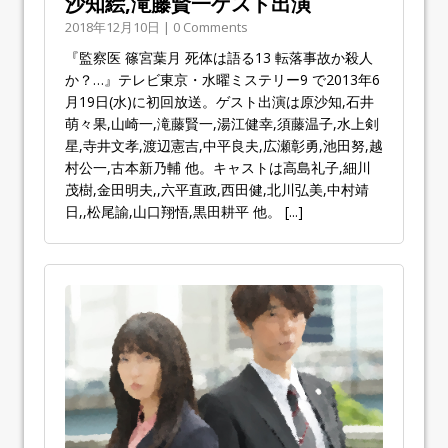
沙知絵,滝藤賢一ゲスト出演
2018年12月10日 | 0 Comments
『監察医 篠宮葉月 死体は語る13 転落事故か殺人
か？…』テレビ東京・水曜ミステリー9 で2013年6
月19日(水)に初回放送。ゲスト出演は原沙知,石井
萌々果,山崎一,滝藤賢一,湯江健幸,須藤温子,水上剣
星,寺井文孝,渡辺憲吉,中平良夫,広瀬彰勇,池田努,越
村公一,古本新乃輔 他。キャストは高島礼子,細川
茂樹,金田明夫,,六平直政,西田健,北川弘美,中村靖
日,,松尾諭,山口翔悟,黒田耕平 他。
[...]