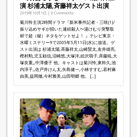
演 杉浦太陽,斉藤祥太ゲスト出演
2019年10月1日 | 0 Comments
菊川怜主演2時間ドラマ『新米事件記者・三咲(1)/
振り込めサギが招いた連続殺人〜湯けむり突撃取
材で超（秘）ネタをゲットせよ！ 』テレビ東京・
水曜ミステリー9で2005年5月11日(水)に放送。ゲ
スト出演は 杉浦太陽,斉藤祥太,山崎賢太,友井雄亮,
樫村勲,児玉頼信,沼崎悠,大塚洋,絵沢萌子,斉藤暁,大
塚良重,,中澤優子 他。キャストは菊川怜,東幹久,池
内淳子,,佐戸井けん太,矢島健一,小林すすむ,若村麻
由美,益岡徹,今村雅美,山田明郷 他。
[...]