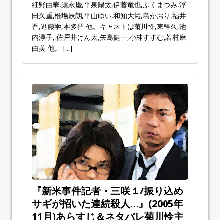
細野由華,須永慶,平泉陽太,伊藤竜也,ふくまつみ,浮
田久重,椎場辰朗,平山ゆい,和知大祐,島かおり,福井
晋,進藤学,本多晋 他。キャストは菊川怜,東幹久,池
内淳子,,佐戸井けん太,矢島健一,小林すすむ,若村麻
由美 他。
[...]
『新米事件記者・三咲１/振り込め
サギが招いた連続殺人…』(2005年
11月)あらすじ＆ネタバレ菊川怜主