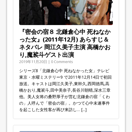
『密会の宿８ 北鎌倉心中 死ねなか
った女』(2011年12月) あらすじ＆
ネタバレ 岡江久美子主演 高橋かお
り,魔裟斗ゲスト出演
2019年11月20日 | 0 Comments
シリーズ8「北鎌倉心中 死ねなかった女」テレビ
東京・水曜ミステリー9 で2011年12月14日で初回
放送。キャストは岡江久美子,東幹久,西岡徳馬,高
橋かおり,魔裟斗,田中美奈子,長谷川朝晴,深水三章
他。美人女将の桑野厚子が営む北鎌倉の宿「くわ
の」人呼んで「密会の宿」。かつて心中未遂事件
を起こした女性客が再び来訪し…
[...]