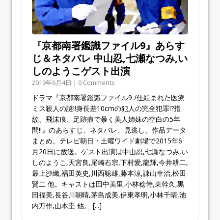
『京都南署鑑識ファイル9』あらす
じ＆ネタバレ 中山忍,七瀬なつみ,い
しのようこゲスト出演
2019年6月4日 | 0 Comments
ドラマ『京都南署鑑識ファイル9 /仕組まれた医療
ミス殺人の謎!!身長差10cmの犯人の完全犯罪!?指
紋、飛沫痕、足跡痕で暴く美人姉妹の空白の5年
間!!』のあらすじ、ネタバレ、見逃し、作品データ
まとめ。テレビ朝日・土曜ワイド劇場で2015年6
月20日に放送。ゲスト出演は中山忍,七瀬なつみ,い
しのようこ,天宮良,尾崎右宗,下村愛,龍輝,今井耕二,
最上沙織,福田英史,川西聡雄,藤本涼,諌山幸治,松田
賢二 他。キャストは田中美里,小林稔侍,東幹久,黒
田福美,長谷川朝晴,茅島成美,伊東孝明,小林千晴,池
内万作,山本圭 他。
[...]