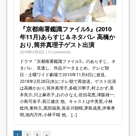
『京都南署鑑識ファイル5』(2010
年11月)あらすじ＆ネタバレ 高橋か
おり,筒井真理子ゲスト出演
2019年3月6日 | 0 Comments
ドラマ『京都南署鑑識ファイル5』のあらすじ、ネ
タバレ、見逃し、作品データまとめ。テレビ朝
日・土曜ワイド劇場で2010年11月6日に放送。
2018年2月28日(水)にテレ朝で再放送。ゲスト出演
は高橋かおり,筒井真理子,多岐川華子,村上かず,美
木良介,川上麻衣子,おのさなえ,佐伯花恵,津阪雄一,
小島可奈子,長江健次 他。キャストは中美里,小林
稔侍,東幹久,黒田福美,長谷川朝晴,茅島成美,伊東孝
明,池内万作,小林千晴 他。
[...]
1
2
3
»