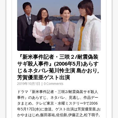
『新米事件記者・三咲２/耐震偽装
サギ殺人事件』(2006年5月)あらす
じ＆ネタバレ菊川怜主演 島かおり,
芳賀優里亜ゲスト出演
2019年10月1日 | 0 Comments
ドラマ『新米事件記者・三咲2/耐震偽装サギ殺人
事件』のあらすじ、ネタバレ、見逃し、作品デー
タまとめ。テレビ東京・水曜ミステリー9で2006
年5月17日(水)に放送。ゲスト出演は芳賀優里亜,お
かやまはじめ,飯田基祐,佐伯新,伊藤正之,松下萌子,