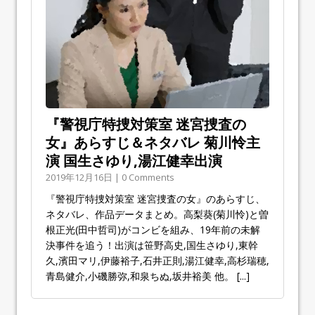
『警視庁特捜対策室 迷宮捜査の
女』あらすじ＆ネタバレ 菊川怜主
演 国生さゆり,湯江健幸出演
2019年12月16日 | 0 Comments
『警視庁特捜対策室 迷宮捜査の女』のあらすじ、
ネタバレ、作品データまとめ。高梨葵(菊川怜)と曽
根正光(田中哲司)がコンビを組み、19年前の未解
決事件を追う！出演は笹野高史,国生さゆり,東幹
久,濱田マリ,伊藤裕子,石井正則,湯江健幸,高杉瑞穂,
青島健介,小磯勝弥,和泉ちぬ,坂井裕美 他。
[...]