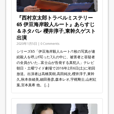
『西村京太郎トラベルミステリー
65 伊豆海岸殺人ルート』あらすじ
＆ネタバレ 櫻井淳子,東幹久ゲスト
出演
2020年1月5日 | 0 Comments
シリーズ65「伊豆海岸殺人ルート/1枚の写真が連
続殺人を呼ぶ!!写った7人の中に、被害者と容疑者
の全員がいた…富士山が告発する真犯人」テレビ
朝日・土曜ワイド劇場で2016年2月6日(土)に初回
放送。出演者は高橋英樹,高田純次,櫻井淳子,東幹
久,秋本奈緒美,細田善彦,森本レオ,宇梶剛士,山村紅
葉,宮本真希 他。
[...]