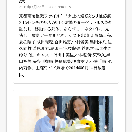
2019年3月22日 | 0 Comments
京都南署鑑識ファイル8 「氷上の連続殺人!!足跡痕
24.5センチの犯人が狙う復讐のターゲット!!現場物
証なし…移動する死体」あらずじ、ネタバレ、見
逃し、放送データまとめ。ゲスト出演は,堀部圭亮,
夏樹陽子,阪田瑞穂,合田雅吏,中村愛美,島田洋八,佐
久間哲,若尾夏希,島田一斗,後藤健,菅原大吉,国生さ
ゆり 他。キャストは田中美里,小林稔侍,東幹久,黒
田福美,長谷川朝晴,茅島成美,伊東孝明,小林千晴,池
内万作。土曜ワイド劇場で2014年6月14日放送！
[...]