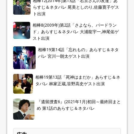
相棒12(2014年)第13話「右京さんの友達」あ
らすじ＆ネタバレ 尾美としのり,佐藤寛子ゲス
ト出演
相棒8(2009年)第2話「さよなら、バードラン
ド」あらすじ＆ネタバレ 大浦龍宇一,神尾佑ゲ
スト出演
相棒19第14話「忘れもの」あらすじ＆ネタ
バレ 宮川一朗太ゲスト出演
相棒19第13話「死神はまだか」あらすじ＆ネ
タバレ 林家正蔵,笹野高史ゲスト出演
『遺留捜査6』(2021年1月)初回～最終回まと
め 第1話のあらすじ＆ネタバレ