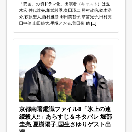
「売国」の初ドラマ化。出演者（キャスト）は玉
木宏,仲代達矢,相武紗季,奥田瑛二,勝村政信,鈴木浩
介,萩原聖人,西村雅彦,羽田美智子,草笛光子,田村亮,
田中健,山田純大,手塚とおる,菅田俊 他
[...]
京都南署鑑識ファイル8「氷上の連
続殺人!!」あらすじ＆ネタバレ 堀部
圭亮,夏樹陽子,国生さゆりゲスト出
演