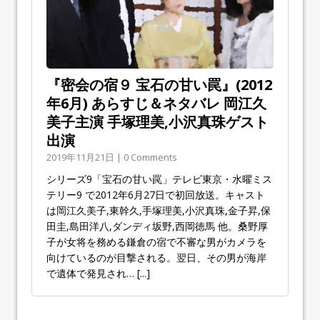
『密会の宿９ 宝石の甘い罠』(2012
年6月) あらすじ＆ネタバレ 岡江久
美子主演 手塚理美,小沢真珠ゲスト
出演
2019年11月21日 | 0 Comments
シリーズ9「宝石の甘い罠」テレビ東京・水曜ミス
テリー9 で2012年6月27日で初回放送。キャスト
は岡江久美子,東幹久,手塚理美,小沢真珠,金子昇,保
田圭,島田洋八,ダンディ坂野,西岡徳馬 他。桑野厚
子が女将を務める鎌倉の宿で不審な男がカメラを
向けているのが目撃される。翌日、その男が海岸
で遺体で発見され…
[...]