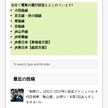
速報で
電車の運行状況
をまとめています!!
小田急線
京王線・井の頭線
東急線
京急線
JR山手線
JR常磐線
JR東日本【東海道方面】
JR東日本【総武方面】
最近の投稿
『相棒21』(2022~2023年) 放送スケジュール 4
代目相棒「亀山薫」お帰り！&第1話あらすじ
＆ネタバレ