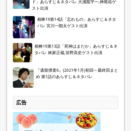
ド」あらすじ＆ネタバレ 大浦龍宇一,神尾佑ゲ
スト出演
相棒19第14話「忘れもの」あらすじ＆ネタ
バレ 宮川一朗太ゲスト出演
相棒19第13話「死神はまだか」あらすじ＆ネ
タバレ 林家正蔵,笹野高史ゲスト出演
『遺留捜査6』(2021年1月)初回～最終回まと
め 第1話のあらすじ＆ネタバレ
広告