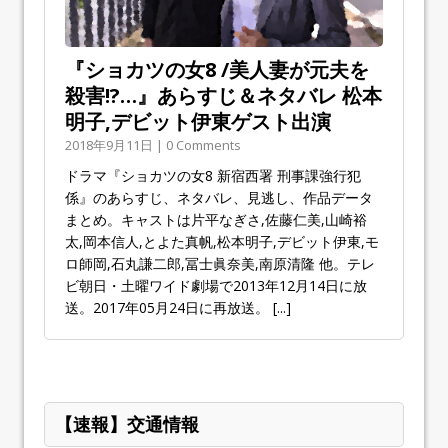
『ショカツの女8 /美人妻が元夫を
殺害!?…』あらすじ＆ネタバレ 松本
明子,デビット伊東ゲスト出演
2018年9月11日 | 0 Comments
ドラマ『ショカツの女8 新宿西署 刑事課強行犯
係』のあらすじ、ネタバレ、見逃し、作品データ
まとめ。キャストは片平なぎさ,佐藤仁美,山崎裕
太,岡本信人,とよた真帆,松本明子,デビット伊東,モ
ロ師岡,石丸謙二郎,冨士眞奈美,南原清隆 他。テレ
ビ朝日・土曜ワイド劇場で2013年12月14日に放
送。2017年05月24日に再放送。
[...]
【速報】交通情報