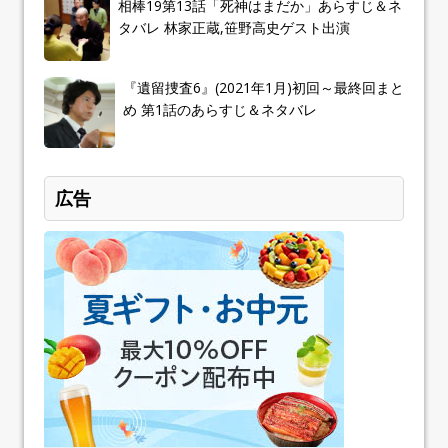
相棒19第13話「死神はまだか」あらすじ＆ネ
タバレ 林家正蔵,笹野高史ゲスト出演
『遺留捜査6』(2021年1月)初回～最終回まと
め 第1話のあらすじ＆ネタバレ
広告