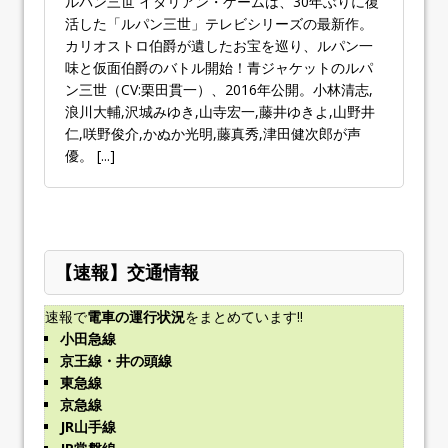
ルパン三世 イタリアン・ゲームは、30年ぶりに復
活した「ルパン三世」テレビシリーズの最新作。
カリオストロ伯爵が遺したお宝を巡り、ルパン一
味と仮面伯爵のバトル開始！青ジャケットのルパ
ン三世（CV:栗田貫一）、2016年公開。小林清志,
浪川大輔,沢城みゆき,山寺宏一,藤井ゆきよ,山野井
仁,咲野俊介,かぬか光明,藤真秀,津田健次郎が声
優。
[...]
【速報】交通情報
速報で
電車の運行状況
をまとめています!!
小田急線
京王線・井の頭線
東急線
京急線
JR山手線