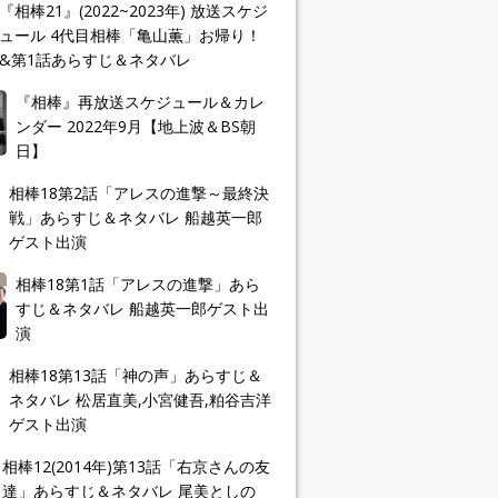
『相棒21』(2022~2023年) 放送スケジ
ュール 4代目相棒「亀山薫」お帰り！
&第1話あらすじ＆ネタバレ
『相棒』再放送スケジュール＆カレ
ンダー 2022年9月【地上波＆BS朝
日】
相棒18第2話「アレスの進撃～最終決
戦」あらすじ＆ネタバレ 船越英一郎
ゲスト出演
相棒18第1話「アレスの進撃」あら
すじ＆ネタバレ 船越英一郎ゲスト出
演
相棒18第13話「神の声」あらすじ＆
ネタバレ 松居直美,小宮健吾,粕谷吉洋
ゲスト出演
相棒12(2014年)第13話「右京さんの友
達」あらすじ＆ネタバレ 尾美としの