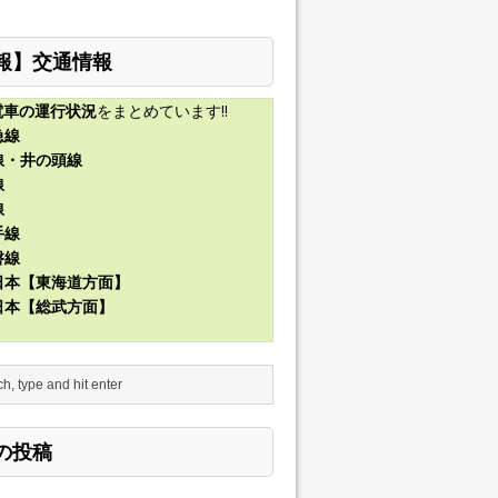
報】交通情報
電車の運行状況
をまとめています!!
急線
線・井の頭線
線
線
手線
磐線
東日本【東海道方面】
東日本【総武方面】
の投稿