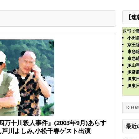
【速
速報で
小田
京王
東急
京急
JR山
JR常
JR
JR
万十川殺人事件』(2003年9月)あらす
最近
,芦川よしみ,小松千春ゲスト出演