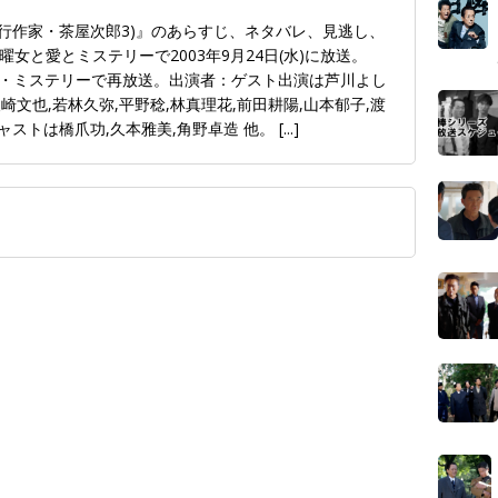
旅行作家・茶屋次郎3)』のあらすじ、ネタバレ、見逃し、
女と愛とミステリーで2003年9月24日(水)に放送。
東・ザ・ミステリーで再放送。出演者：ゲスト出演は芦川よし
矢崎文也,若林久弥,平野稔,林真理花,前田耕陽,山本郁子,渡
キャストは橋爪功,久本雅美,角野卓造 他。
[...]