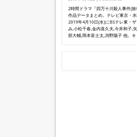
2時間ドラマ『四万十川殺人事件(
作品データまとめ。テレビ東京・水曜
2019年4月10日(水)にBSテレ
み,小松千春,金内喜久夫,今井和子,
部大輔,岡本富士太,渕野陽子 他。