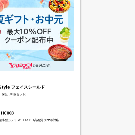
h Style フェイスシールド
保証 (10個セット)
 HC003
小型カメラ WiFi 4K HD高画質 スマホ対応