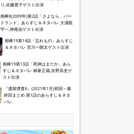
り,佐藤寛子ゲスト出演
相棒8(2009年)第2話「さよなら、バー
ドランド」あらすじ＆ネタバレ 大浦龍
宇一,神尾佑ゲスト出演
相棒19第14話「忘れもの」あらすじ
＆ネタバレ 宮川一朗太ゲスト出演
相棒19第13話「死神はまだか」あら
すじ＆ネタバレ 林家正蔵,笹野高史ゲ
スト出演
『遺留捜査6』(2021年1月)初回～最
終回まとめ 第1話のあらすじ＆ネタ
バレ