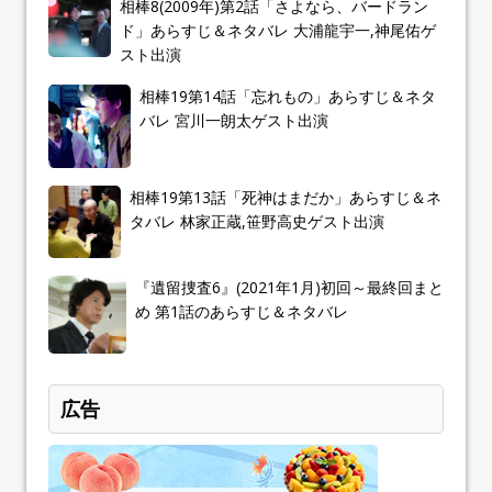
相棒8(2009年)第2話「さよなら、バードラン
ド」あらすじ＆ネタバレ 大浦龍宇一,神尾佑ゲ
スト出演
相棒19第14話「忘れもの」あらすじ＆ネタ
バレ 宮川一朗太ゲスト出演
相棒19第13話「死神はまだか」あらすじ＆ネ
タバレ 林家正蔵,笹野高史ゲスト出演
『遺留捜査6』(2021年1月)初回～最終回まと
め 第1話のあらすじ＆ネタバレ
広告