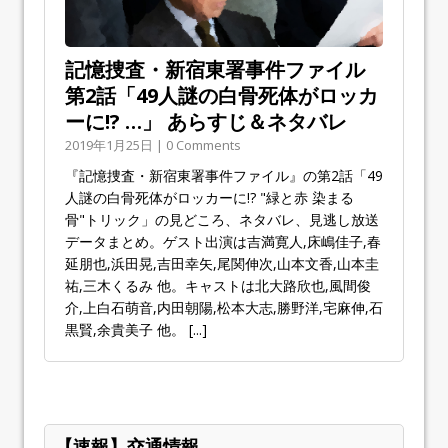
記憶捜査・新宿東署事件ファイル
第2話「49人謎の白骨死体がロッカ
ーに!? …」 あらすじ＆ネタバレ
2019年1月25日 | 0 Comments
『記憶捜査・新宿東署事件ファイル』の第2話「49
人謎の白骨死体がロッカーに!? "緑と赤 染まる
骨"トリック」の見どころ、ネタバレ、見逃し放送
データまとめ。ゲスト出演は吉満寛人,床嶋佳子,春
延朋也,浜田晃,吉田幸矢,尾関伸次,山本文香,山本圭
祐,三木くるみ 他。キャストは北大路欣也,風間俊
介,上白石萌音,内田朝陽,松本大志,勝野洋,宅麻伸,石
黒賢,余貴美子 他。
[...]
【速報】交通情報