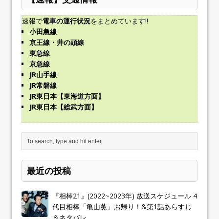
速報で
電車の運行状況
をまとめています!!
小田急線
京王線・井の頭線
東急線
京急線
JR山手線
JR常磐線
JR東日本【東海道方面】
JR東日本【総武方面】
最近の投稿
『相棒21』(2022~2023年) 放送スケジュール 4
代目相棒「亀山薫」お帰り！&第1話あらすじ
＆ネタバレ