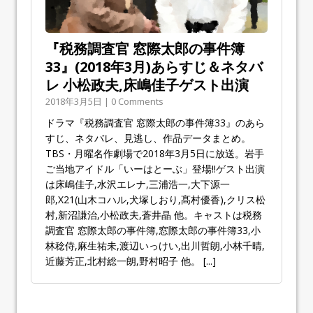
『税務調査官 窓際太郎の事件簿
33』(2018年3月)あらすじ＆ネタバ
レ 小松政夫,床嶋佳子ゲスト出演
2018年3月5日 | 0 Comments
ドラマ『税務調査官 窓際太郎の事件簿33』のあら
すじ、ネタバレ、見逃し、作品データまとめ。
TBS・月曜名作劇場で2018年3月5日に放送。岩手
ご当地アイドル「いーはとーぶ」登場!!ゲスト出演
は床嶋佳子,水沢エレナ,三浦浩一,大下源一
郎,X21(山木コハル,犬塚しおり,髙村優香),クリス松
村,新沼謙治,小松政夫,蒼井晶 他。キャストは税務
調査官 窓際太郎の事件簿,窓際太郎の事件簿33,小
林稔侍,麻生祐未,渡辺いっけい,出川哲朗,小林千晴,
近藤芳正,北村総一朗,野村昭子 他。
[...]