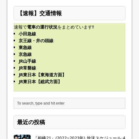
【速報】交通情報
速報で
電車の運行状況
をまとめています!!
小田急線
京王線・井の頭線
東急線
京急線
JR山手線
JR常磐線
JR東日本【東海道方面】
JR東日本【総武方面】
最近の投稿
『相棒21』(2022~2023年) 放送スケジュール 4