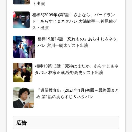
ト出演
相棒8(2009年)第2話「さよなら、バードラン
ド」あらすじ＆ネタバレ 大浦龍宇一,神尾佑ゲ
スト出演
相棒19第14話「忘れもの」あらすじ＆ネタ
バレ 宮川一朗太ゲスト出演
相棒19第13話「死神はまだか」あらすじ＆ネ
タバレ 林家正蔵,笹野高史ゲスト出演
『遺留捜査6』(2021年1月)初回～最終回まと
め 第1話のあらすじ＆ネタバレ
広告