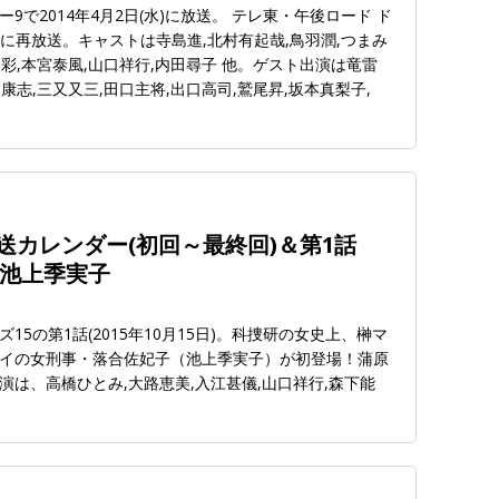
で2014年4月2日(水)に放送。 テレ東・午後ロード ド
火)に再放送。キャストは寺島進,北村有起哉,鳥羽潤,つまみ
本彩,本宮泰風,山口祥行,内田尋子 他。ゲスト出演は竜雷
島康志,三又又三,田口主将,出口高司,鷲尾昇,坂本真梨子,
)放送カレンダー(初回～最終回)＆第1話
S池上季実子
5の第1話(2015年10月15日)。科捜研の女史上、榊マ
イの女刑事・落合佐妃子（池上季実子）が初登場！蒲原
は、高橋ひとみ,大路恵美,入江甚儀,山口祥行,森下能