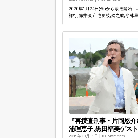
2020年1月24日(金)から放送開
祥行,徳井優,市毛良枝,鈴之助,小林
『再捜査刑事・片岡悠介8』
浦理恵子,黒田福美ゲス
2019年10月31日 | 0 Comments