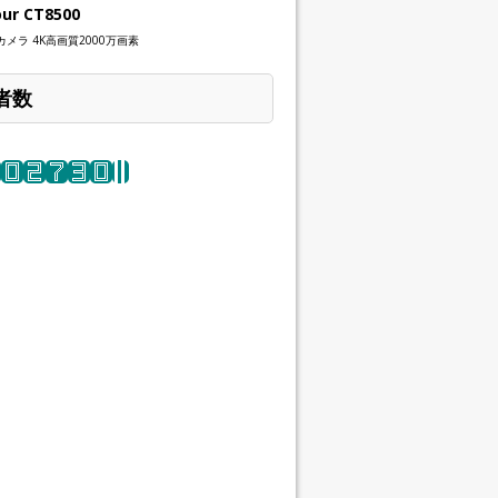
our CT8500
メラ 4K高画質2000万画素
者数