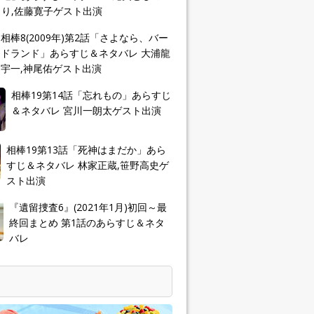
り,佐藤寛子ゲスト出演
相棒8(2009年)第2話「さよなら、バー
ドランド」あらすじ＆ネタバレ 大浦龍
宇一,神尾佑ゲスト出演
相棒19第14話「忘れもの」あらすじ
＆ネタバレ 宮川一朗太ゲスト出演
相棒19第13話「死神はまだか」あら
すじ＆ネタバレ 林家正蔵,笹野高史ゲ
スト出演
『遺留捜査6』(2021年1月)初回～最
終回まとめ 第1話のあらすじ＆ネタ
バレ