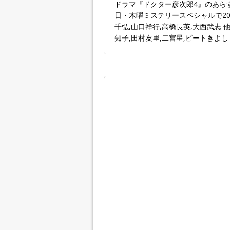
ドラマ『ドクター彦次郎4』のあら
日・木曜ミステリースペシャルで20
千弘,山口祥行,高橋長英,大西武志 
知子,田村友里,二宮星,ビートきよし