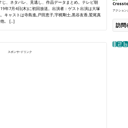
すじ、ネタバレ、見逃し、作品データまとめ。テレビ朝
Crosst
19年7月4日(木)に初回放送。出演者：ゲスト出演は大塚
アクションカ
他。キャストは寺島進,戸田恵子,宇梶剛士,黒谷友香,鷲尾真
 他。
[...]
訪問
スポンサｰドリンク