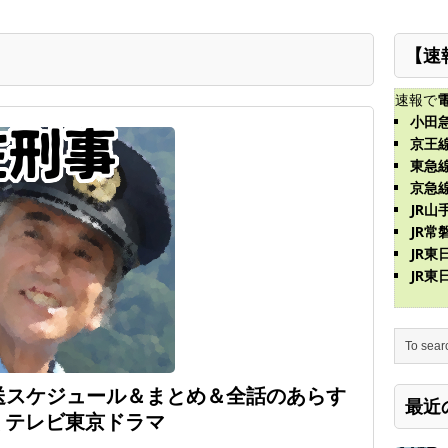
【速
速報で
小田
京王
東急
京急
JR山
JR常
JR
JR
送スケジュール＆まとめ＆全話のあらす
最近
 テレビ東京ドラマ