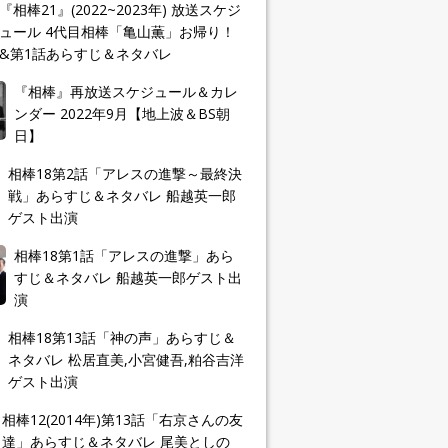
『相棒21』(2022~2023年) 放送スケジ
ュール 4代目相棒「亀山薫」お帰り！
&第1話あらすじ＆ネタバレ
『相棒』再放送スケジュール＆カレ
ンダー 2022年9月【地上波＆BS朝
日】
相棒18第2話「アレスの進撃～最終決
戦」あらすじ＆ネタバレ 船越英一郎
ゲスト出演
相棒18第1話「アレスの進撃」あら
すじ＆ネタバレ 船越英一郎ゲスト出
演
相棒18第13話「神の声」あらすじ＆
ネタバレ 松居直美,小宮健吾,粕谷吉洋
ゲスト出演
相棒12(2014年)第13話「右京さんの友
達」あらすじ＆ネタバレ 尾美としの