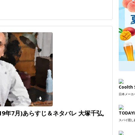
Coolt
日本メーカー
19年7月)あらすじ＆ネタバレ 大塚千弘,
TODAYI
スパイ隠し超