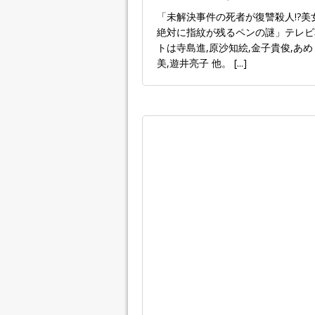
「未解決事件の死者が復讐殺人!?
絶対に指紋が残るペンの謎」テレビ朝
トは寺島進,原沙知絵,金子貴俊,あめ
美,遊井亮子 他。
[...]