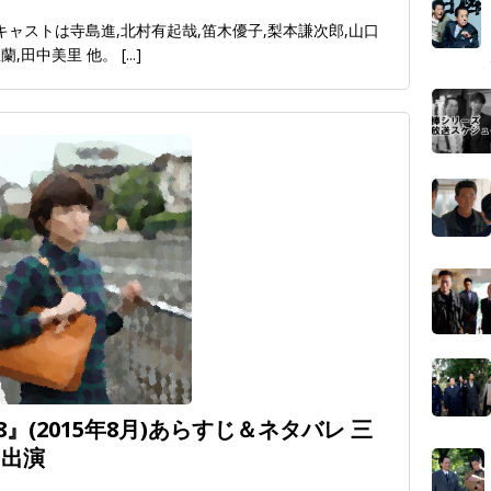
始！キャストは寺島進,北村有起哉,笛木優子,梨本謙次郎,山口
星蘭,田中美里 他。
[...]
(2015年8月)あらすじ＆ネタバレ 三
ト出演