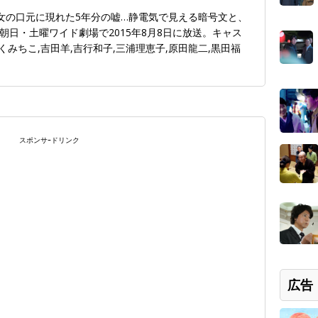
美女の口元に現れた5年分の嘘…静電気で見える暗号文と、
日・土曜ワイド劇場で2015年8月8日に放送。キャス
くみちこ,吉田羊,吉行和子,三浦理恵子,原田龍二,黒田福
スポンサｰドリンク
広告