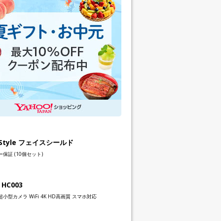
h Style フェイスシールド
保証 (10個セット)
 HC003
小型カメラ WiFi 4K HD高画質 スマホ対応