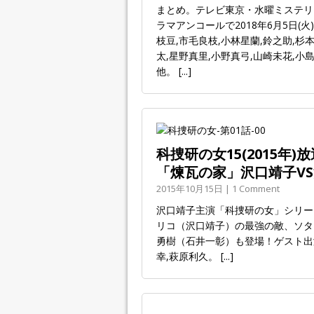
まとめ。テレビ東京・水曜ミステリー9
ラマアンコールで2018年6月5日(
枝豆,市毛良枝,小林星蘭,鈴之助,杉
太,星野真里,小野真弓,山崎未花,小
他。
[...]
科捜研の女15(2015年
「煉瓦の家」沢口靖子V
2015年10月15日 | 1 Comment
沢口靖子主演「科捜研の女」シリーズ1
リコ（沢口靖子）の最強の敵、ソタ
勇樹（石井一彰）も登場！ゲスト出演
幸,萩原利久。
[...]