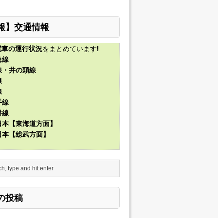
報】交通情報
電車の運行状況
をまとめています!!
急線
線・井の頭線
線
線
手線
磐線
東日本【東海道方面】
東日本【総武方面】
の投稿