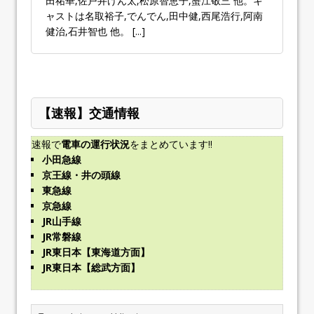
田祐華,佐戸井けん太,松原智恵子,蟹江敬三 他。キ
ャストは名取裕子,でんでん,田中健,西尾浩行,阿南
健治,石井智也 他。
[...]
【速報】交通情報
速報で
電車の運行状況
をまとめています!!
小田急線
京王線・井の頭線
東急線
京急線
JR山手線
JR常磐線
JR東日本【東海道方面】
JR東日本【総武方面】