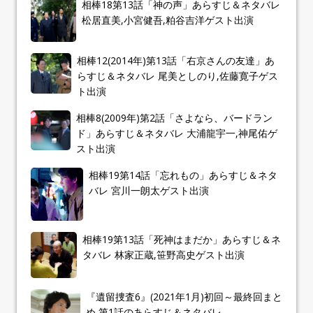
相棒18第13話「神の声」あらすじ＆ネタバレ
松居直美,小宮健吾,粕谷吉洋ゲスト出演
相棒12(2014年)第13話「右京さんの友達」あ
らすじ＆ネタバレ 尾美としのり,佐藤寛子ゲス
ト出演
相棒8(2009年)第2話「さよなら、バードラン
ド」あらすじ＆ネタバレ 大浦龍宇一,神尾佑ゲ
スト出演
相棒19第14話「忘れもの」あらすじ＆ネタ
バレ 宮川一朗太ゲスト出演
相棒19第13話「死神はまだか」あらすじ＆ネ
タバレ 林家正蔵,笹野高史ゲスト出演
『遺留捜査6』(2021年1月)初回～最終回まと
め 第1話のあらすじ＆ネタバレ