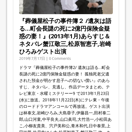
『葬儀屋松子の事件簿２ /遺灰は語
る…町会長謎の死に2億円保険金疑
惑の妻！』(2013年1月)あらすじ＆
ネタバレ蟹江敬三,松原智恵子,岩崎
ひろみゲスト出演
2019年7月17日 | 0 Comments
ドラマ『葬儀屋松子の事件簿2/ 遺灰は語る…町会
長謎の死に2億円保険金疑惑の妻！ 孤独死老父遺
された預金が明かす息子への切ない償い』のあら
すじ、ネタバレ、見逃し、作品データまとめ。テ
レビ東京・水曜ミステリーー9 で2013年1月23日
(水)に放送。2018年11月22日(木)にテレ東・午後
のロードドラマアンコールで再放送。ゲスト出演
は林泰文,岩崎ひろみ,大島蓉子,伊藤昌一,田村泰二
郎,山口河童,中平良夫,山口眞司,大竹浩一,小松田あ
こ,小柳友貴美、宍戸美和公,青木和代,日中泰景,上