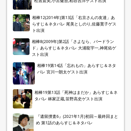
松居直美,小宮健吾,粕谷吉洋ゲスト出演
相棒12(2014年)第13話「右京さんの友達」あ
らすじ＆ネタバレ 尾美としのり,佐藤寛子ゲス
ト出演
相棒8(2009年)第2話「さよなら、バードラン
ド」あらすじ＆ネタバレ 大浦龍宇一,神尾佑ゲ
スト出演
相棒19第14話「忘れもの」あらすじ＆ネタ
バレ 宮川一朗太ゲスト出演
相棒19第13話「死神はまだか」あらすじ＆ネ
タバレ 林家正蔵,笹野高史ゲスト出演
『遺留捜査6』(2021年1月)初回～最終回まと
め 第1話のあらすじ＆ネタバレ