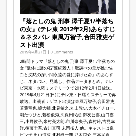
『落としの鬼 刑事 澤千夏1/半落ち
の女』(テレ東 2012年2月)あらすじ
＆ネタバレ 東風万智子,合田雅吏ゲ
スト出演
2019年4月21日 | 0 Comments
2時間ドラマ『落としの鬼 刑事 澤千夏1 /半落ちの
女 “遺体に謎の石”連続殺人！取調べの鬼が挑む告
白と沈黙の深い闇永遠の愛に捧げた命』のあらす
じ、ネタバレ、見逃し、作品データまとめ。テレ
ビ東京・水曜ミステリー9 で2012年2月1日放送。
2019年4月21日(日)にテレ東・日曜ミステリーで再
放送。出演者：ゲスト出演は東風万智子,合田雅吏,
若葉竜也,嶋大輔,北見敏之,丸山敦史,大木イチロー,
剛たつひと,若松俊秀,久保田民絵,御友公喜,山口嘉
三,小野敦子,米村亮太朗,市川奈央子,森村玲,吉見幸
洋,後藤圭吾,古川真司,末岡拓人 他。キャストは泉
ピン子,田山涼成,北村総一朗,乃木涼介,三本采香