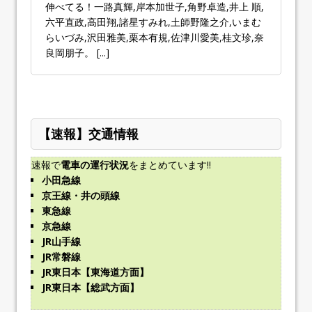
伸べてる！一路真輝,岸本加世子,角野卓造,井上 順,
六平直政,高田翔,諸星すみれ,土師野隆之介,いまむ
らいづみ,沢田雅美,栗本有規,佐津川愛美,桂文珍,奈
良岡朋子。
[...]
【速報】交通情報
速報で
電車の運行状況
をまとめています!!
小田急線
京王線・井の頭線
東急線
京急線
JR山手線
JR常磐線
JR東日本【東海道方面】
JR東日本【総武方面】