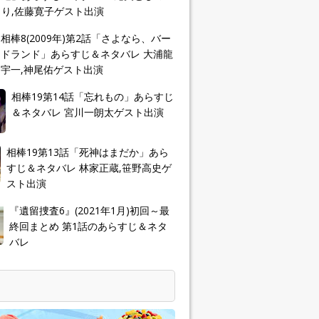
り,佐藤寛子ゲスト出演
相棒8(2009年)第2話「さよなら、バー
ドランド」あらすじ＆ネタバレ 大浦龍
宇一,神尾佑ゲスト出演
相棒19第14話「忘れもの」あらすじ
＆ネタバレ 宮川一朗太ゲスト出演
相棒19第13話「死神はまだか」あら
すじ＆ネタバレ 林家正蔵,笹野高史ゲ
スト出演
『遺留捜査6』(2021年1月)初回～最
終回まとめ 第1話のあらすじ＆ネタ
バレ