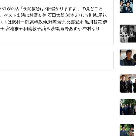
ORS1)第2話「夜間救急は3倍儲かりますよ!」の見どころ、
ゲスト出演は村野友美,石田太郎,岩本えり,市川勉,尾花
ストは沢村一樹,高嶋政伸,野際陽子,比嘉愛未,黒川智花,伊
穂子,宮地雅子,阿南敦子,滝沢沙織,遠野あすか,中村ゆり