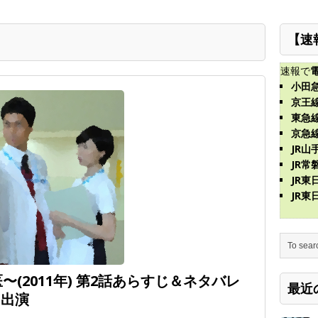
【速
速報で
小田
京王
東急
京急
JR山
JR常
JR
JR
医〜(2011年) 第2話あらすじ＆ネタバレ
最近
ト出演