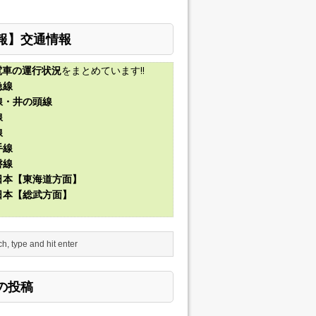
報】交通情報
電車の運行状況
をまとめています!!
急線
線・井の頭線
線
線
手線
磐線
東日本【東海道方面】
東日本【総武方面】
の投稿