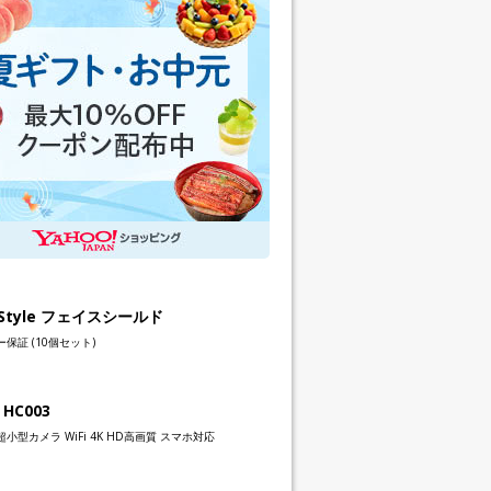
h Style フェイスシールド
保証 (10個セット)
 HC003
小型カメラ WiFi 4K HD高画質 スマホ対応