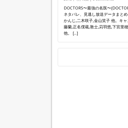
DOCTORS〜最強の名医〜(DOCT
ネタバレ、見逃し放送データまとめ。
かんじ,二木咲子,金山笑子 他。キャ
藤蘭,正名僕蔵,敦士,苅羽悠,下宮里
他。
[...]