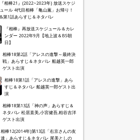
『相棒21』(2022~2023年) 放送スケジ
ュール 4代目相棒「亀山薫」お帰り！
&第1話あらすじ＆ネタバレ
『相棒』再放送スケジュール＆カレ
ンダー 2022年9月【地上波＆BS朝
日】
相棒18第2話「アレスの進撃～最終決
戦」あらすじ＆ネタバレ 船越英一郎
ゲスト出演
相棒18第1話「アレスの進撃」あら
すじ＆ネタバレ 船越英一郎ゲスト出
演
相棒18第13話「神の声」あらすじ＆
ネタバレ 松居直美,小宮健吾,粕谷吉洋
ゲスト出演
相棒12(2014年)第13話「右京さんの友
達」あらすじ＆ネタバレ 尾美としの