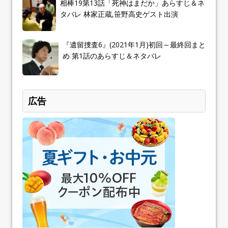
相棒19第13話「死神はまだか」あらすじ＆ネ
タバレ 林家正蔵,笹野高史ゲスト出演
『遺留捜査6』(2021年1月)初回～最終回まと
め 第1話のあらすじ＆ネタバレ
広告