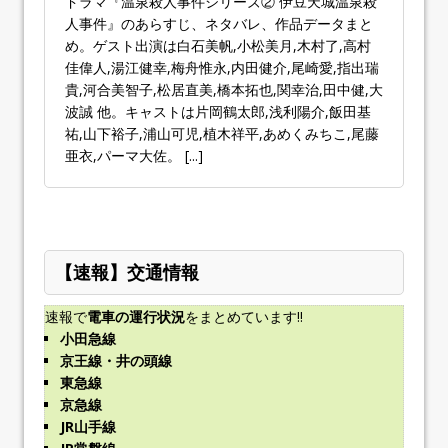
ドラマ『温泉殺人事件シリーズ② 伊豆天城温泉殺
人事件』のあらすじ、ネタバレ、作品データまと
め。ゲスト出演は白石美帆,小松美月,木村了,高村
佳偉人,湯江健幸,梅舟惟永,内田健介,尾崎愛,指出瑞
貴,河合美智子,松居直美,橋本拓也,関幸治,田中健,大
波誠 他。キャストは片岡鶴太郎,浅利陽介,飯田基
祐,山下裕子,浦山可児,植木祥平,あめくみちこ,尾藤
亜衣,パーマ大佐。
[...]
【速報】交通情報
速報で
電車の運行状況
をまとめています!!
小田急線
京王線・井の頭線
東急線
京急線
JR山手線