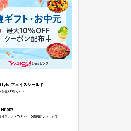
h Style フェイスシールド
保証 (10個セット)
 HC003
小型カメラ WiFi 4K HD高画質 スマホ対応