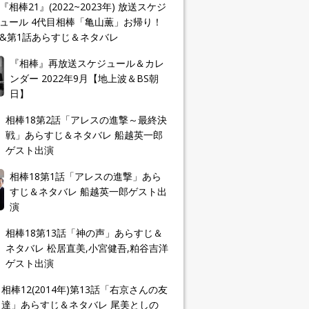
『相棒21』(2022~2023年) 放送スケジ
ュール 4代目相棒「亀山薫」お帰り！
&第1話あらすじ＆ネタバレ
『相棒』再放送スケジュール＆カレ
ンダー 2022年9月【地上波＆BS朝
日】
相棒18第2話「アレスの進撃～最終決
戦」あらすじ＆ネタバレ 船越英一郎
ゲスト出演
相棒18第1話「アレスの進撃」あら
すじ＆ネタバレ 船越英一郎ゲスト出
演
相棒18第13話「神の声」あらすじ＆
ネタバレ 松居直美,小宮健吾,粕谷吉洋
ゲスト出演
相棒12(2014年)第13話「右京さんの友
達」あらすじ＆ネタバレ 尾美としの