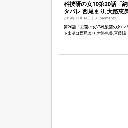
科捜研の女19第20話「
タバレ 西尾まり,大路恵
2019年11月14日 | 0 Comments
第20話「豆菌の女VS乳酸菌の女/マ
ト出演は西尾まり,大路恵美,斉藤陽一