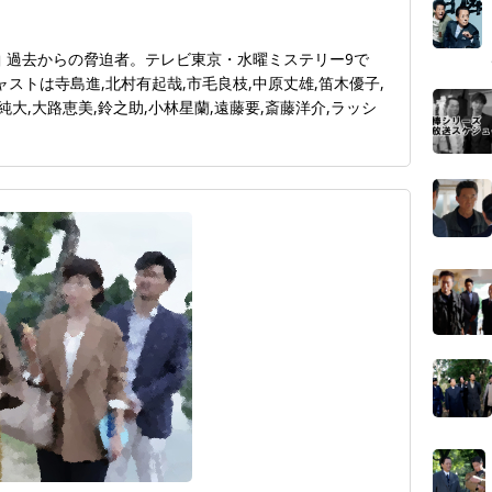
曲 過去からの脅迫者。テレビ東京・水曜ミステリー9で
キャストは寺島進,北村有起哉,市毛良枝,中原丈雄,笛木優子,
純大,大路恵美,鈴之助,小林星蘭,遠藤要,斎藤洋介,ラッシ