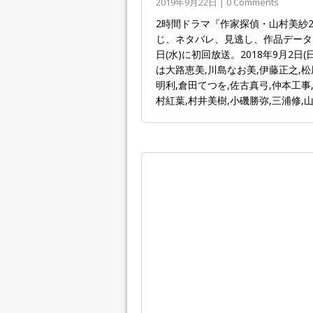
2019年9月22日 | 0 Comments
2時間ドラマ『作家探偵・山村美紗
じ、ネタバレ、見逃し、作品データま
日(水)に初回放送。2018年9月2
は大路恵美,川島なお美,伊藤正之,松
明利,倉田てつを,佐古真弓,仲本工事
村紅葉,村井美樹,小磯勝弥,三浦修,