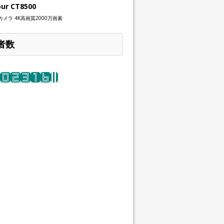
our CT8500
メラ 4K高画質2000万画素
者数