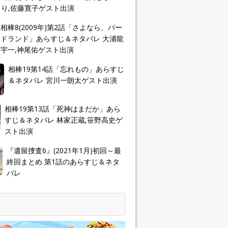
り,佐藤寛子ゲスト出演
相棒8(2009年)第2話「さよなら、バー
ドランド」あらすじ＆ネタバレ 大浦龍
宇一,神尾佑ゲスト出演
相棒19第14話「忘れもの」あらすじ
＆ネタバレ 宮川一朗太ゲスト出演
相棒19第13話「死神はまだか」あら
すじ＆ネタバレ 林家正蔵,笹野高史ゲ
スト出演
『遺留捜査6』(2021年1月)初回～最
終回まとめ 第1話のあらすじ＆ネタ
バレ