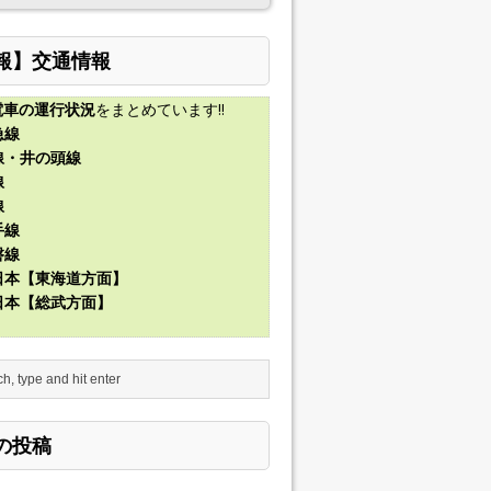
報】交通情報
電車の運行状況
をまとめています!!
急線
線・井の頭線
線
線
手線
磐線
東日本【東海道方面】
東日本【総武方面】
の投稿