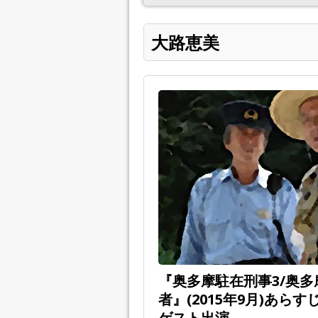
大路恵美
『奥多摩駐在刑事3/奥多
者』(2015年9月)あら
ゲスト出演