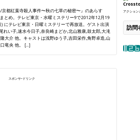
Crosst
2/京都紅葉寺殺人事件〜秋の七草の秘密〜』のあらす
アクションカ
とめ。テレビ東京・水曜ミステリー9で2012年12月19
日(日) にテレビ東京・日曜ミステリーで再放送。ゲスト出演
訪問
尾れい子,速水今日子,奈良崎まどか,北山雅康,鼓太郎,大滝
,隆大介 他。キャストは浅野ゆう子,吉田栄作,角野卓造,山
山口竜央 他。
[...]
スポンサｰドリンク