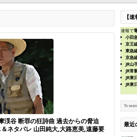
【速
速報で
小田
京王
東急
京急
JR山
JR常
JR
JR
摩渓谷 断罪の狂詩曲 過去からの脅迫
最近
すじ＆ネタバレ 山田純大,大路恵美,遠藤要