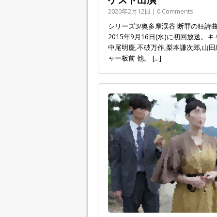
2020年2月12日 | 0 Comments
シリーズ3/奥多摩渓谷 断罪の狂詩
2015年9月16日(水)に初回放送。
中尾明慶,不破万作,梨本謙次郎,山田
ャー板前 他。
[...]