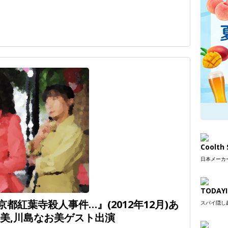
Coolt
日本メーカー
TODAYI
都紅葉寺殺人事件…』(2012年12月)あ
スパイ隠し超
恵美,川島なお美ゲスト出演