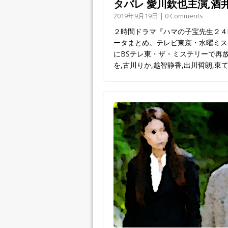
タバレ 愛川欽也主演,酒
2019年9月19日 | 0 Comments
２時間ドラマ『ハマの子宝先生２４
ータまとめ。テレビ東京・水曜ミステリー
にBSテレ東・ザ・ミステリーで再放
を,古川りか,越智静香,出川哲朗,東