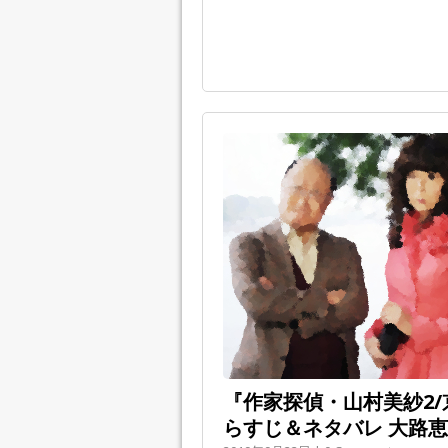
『作家探偵・山村美紗2/京
らすじ＆ネタバレ 大路