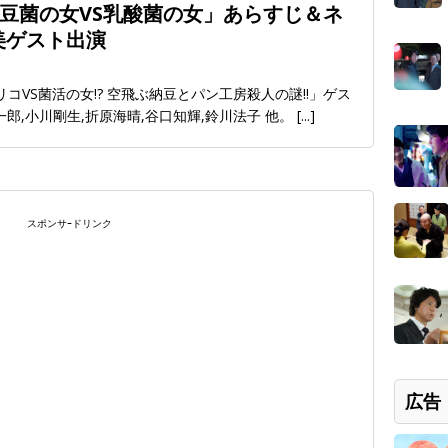
納豆菌の女VS乳酸菌の女」あらすじ＆ネ
美ゲスト出演
リコVS菌活の女!? 空飛ぶ納豆とパン工房殺人の謎!!」ゲス
郎,小川剛生,折原海晴,谷口知輝,鈴川法子 他。
[...]
スポンサｰドリンク
広告