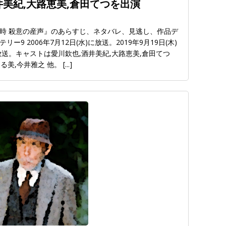
井美紀,大路恵美,倉田てつを出演
時 殺意の産声』のあらすじ、ネタバレ、見逃し、作品デ
9 2006年7月12日(水)に放送。2019年9月19日(木)
送。キャストは愛川欽也,酒井美紀,大路恵美,倉田てつ
てる美,今井雅之 他。
[...]