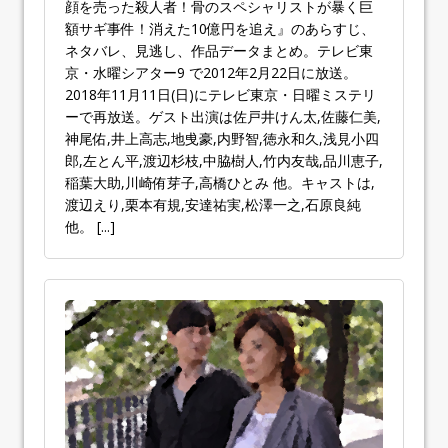
顔を売った殺人者！骨のスペシャリストが暴く巨
額サギ事件！消えた10億円を追え』のあらすじ、
ネタバレ、見逃し、作品データまとめ。テレビ東
京・水曜シアター9 で2012年2月22日に放送。
2018年11月11日(日)にテレビ東京・日曜ミステリ
ーで再放送。ゲスト出演は佐戸井けん太,佐藤仁美,
神尾佑,井上高志,地曵豪,内野智,徳永和久,浅見小四
郎,左とん平,渡辺杉枝,中脇樹人,竹内友哉,品川恵子,
稲葉大助,川崎侑芽子,高橋ひとみ 他。キャストは,
渡辺えり,栗本有規,安達祐実,松澤一之,石原良純
他。
[...]