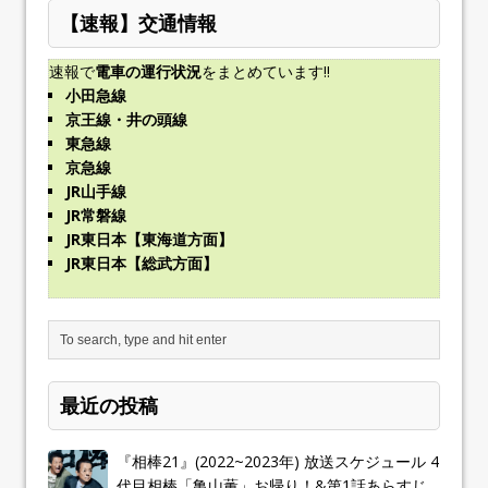
【速報】交通情報
速報で
電車の運行状況
をまとめています!!
小田急線
京王線・井の頭線
東急線
京急線
JR山手線
JR常磐線
JR東日本【東海道方面】
JR東日本【総武方面】
最近の投稿
『相棒21』(2022~2023年) 放送スケジュール 4
代目相棒「亀山薫」お帰り！&第1話あらすじ