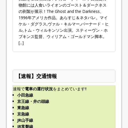
物館には人食いライオンのゴースト＆ダークネス
の剥製が展示！The Ghost and the Darkness、
1996年アメリカ作品。あらすじ＆ネタバレ。マイ
ケル・ダグラス,ヴァル・キルマー,バーナード・ヒ
ル,トム・ウィルキンソン出演。スティーヴン・ホ
プキンス監督、ウィリアム・ゴールドマン脚本。
[...]
【速報】交通情報
速報で
電車の運行状況
をまとめています!!
小田急線
京王線・井の頭線
東急線
京急線
JR山手線
JR常磐線