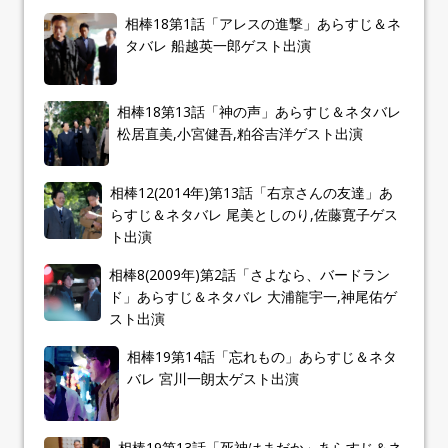
相棒18第1話「アレスの進撃」あらすじ＆ネ
タバレ 船越英一郎ゲスト出演
相棒18第13話「神の声」あらすじ＆ネタバレ
松居直美,小宮健吾,粕谷吉洋ゲスト出演
相棒12(2014年)第13話「右京さんの友達」あ
らすじ＆ネタバレ 尾美としのり,佐藤寛子ゲス
ト出演
相棒8(2009年)第2話「さよなら、バードラン
ド」あらすじ＆ネタバレ 大浦龍宇一,神尾佑ゲ
スト出演
相棒19第14話「忘れもの」あらすじ＆ネタ
バレ 宮川一朗太ゲスト出演
相棒19第13話「死神はまだか」あらすじ＆ネ