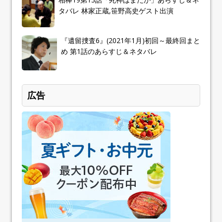
タバレ 林家正蔵,笹野高史ゲスト出演
『遺留捜査6』(2021年1月)初回～最終回まと
め 第1話のあらすじ＆ネタバレ
広告